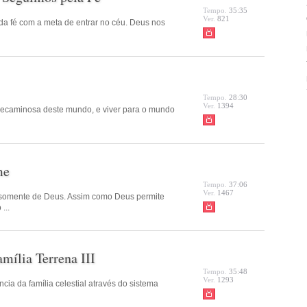
Tempo.
35:35
Ver.
821
a fé com a meta de entrar no céu. Deus nos
Tempo.
28:30
Ver.
1394
pecaminosa deste mundo, e viver para o mundo
me
Tempo.
37:06
Ver.
1467
somente de Deus. Assim como Deus permite
...
amília Terrena III
Tempo.
35:48
Ver.
1293
cia da família celestial através do sistema