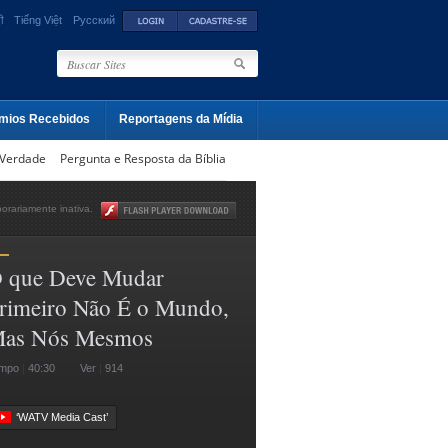
ी
Tiếng Việt
Русский
mios Recebidos
Reportagens da Mídia
 Verdade
Pergunta e Resposta da Bíblia
rariamente inativa.