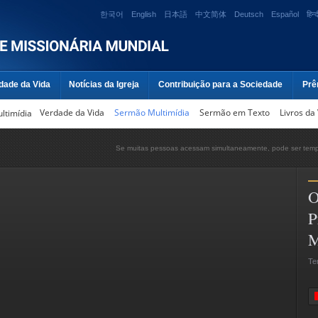
한국어
English
日本語
中文简体
Deutsch
Español
हिन्द
dade da Vida
Notícias da Igreja
Contribuição para a Sociedade
Prê
Verdade da Vida
Sermão Multimídia
Sermão em Texto
Livros da
ltimídia
Se muitas pessoas acessam simultaneamente, pode ser tempo