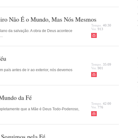
eiro Não É o Mundo, Mas Nós Mesmos
Tempo.
40:30
Ver.
913
plano da salvação. A obra de Deus acontece
..
Céu
Tempo.
35:09
Ver.
901
 país antes de ir ao exterior, nós devemos
 Mundo da Fé
Tempo.
42:00
Ver.
776
pletamente que a Mãe é Deus Todo-Poderoso,
 Seguimos pela Fé