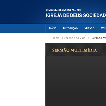
Início
Introdução
Missão
Ver
Início
»
Verdade da Vida
»
Sermão Mu