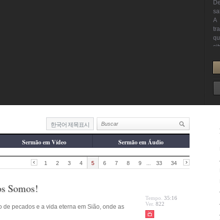
한국어 제목표시
Sermão em Vídeo
Sermão em Áudio
1
2
3
4
5
6
7
8
9
...
33
34
os Somos!
Tempo.
35:16
Ver.
822
de pecados e a vida eterna em Sião, onde as