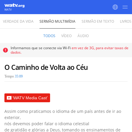
WATV
VERDADE DA VIDA
SERMÃO MULTIMÍDIA
SERMÃO EM TEXTO
LIVROS
World Mission Society Church of God
TODOS
VÍDEO
ÁUDIO
Informamos que se conecte via Wi-Fi
em vez de 3G, para evitar taxas de
dados.
O Caminho de Volta ao Céu
Tempo
35:09
‘WATV Media Cast’
Assim como praticamos o idioma de um país antes de ir ao
exterior,
nós devemos poder falar o idioma celestial
de gratidão e glórias a Deus, tomando os ensinamentos de