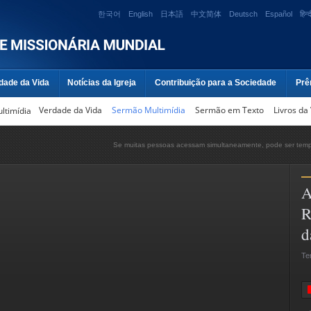
한국어
English
日本語
中文简体
Deutsch
Español
हिन्द
dade da Vida
Notícias da Igreja
Contribuição para a Sociedade
Prê
Verdade da Vida
Sermão Multimídia
Sermão em Texto
Livros da
ltimídia
Se muitas pessoas acessam simultaneamente, pode ser tempo