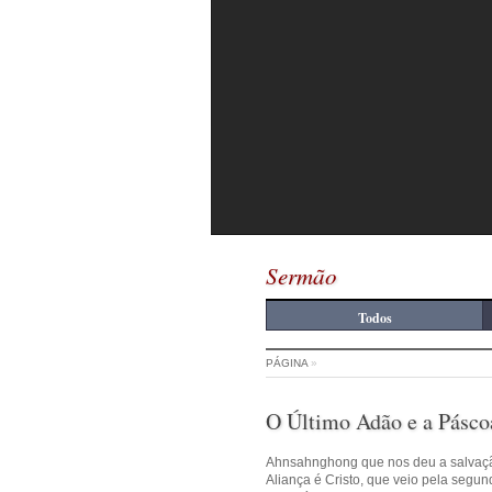
Sermão
Todos
PÁGINA
»
O Último Adão e a Pásco
Ahnsahnghong que nos deu a salvaç
Aliança é Cristo, que veio pela segu