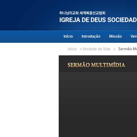
Início
Introdução
Missão
Ver
Início
»
Verdade da Vida
»
Sermão Mu