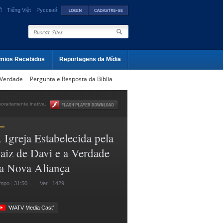
ी
Tiếng Việt
Русский
mios Recebidos
Reportagens da Mídia
 Verdade
Pergunta e Resposta da Bíblia
rariamente inativa.