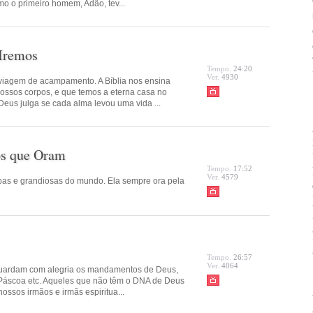
omo o primeiro homem, Adão, tev...
 Iremos
Tempo.
24:20
Ver.
4930
 viagem de acampamento. A Bíblia nos ensina
ossos corpos, e que temos a eterna casa no
eus julga se cada alma levou uma vida ...
os que Oram
Tempo.
17:52
Ver.
4579
mpas e grandiosas do mundo. Ela sempre ora pela
Tempo.
26:57
Ver.
4064
guardam com alegria os mandamentos de Deus,
Páscoa etc. Aqueles que não têm o DNA de Deus
ossos irmãos e irmãs espiritua...