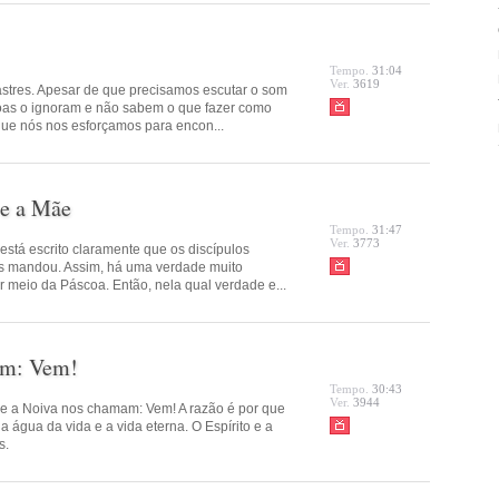
Tempo.
31:04
Ver.
3619
astres. Apesar de que precisamos escutar o som
oas o ignoram e não sabem o que fazer como
que nós nos esforçamos para encon...
 e a Mãe
Tempo.
31:47
Ver.
3773
 está escrito claramente que os discípulos
s mandou. Assim, há uma verdade muito
meio da Páscoa. Então, nela qual verdade e...
zem: Vem!
Tempo.
30:43
Ver.
3944
o e a Noiva nos chamam: Vem! A razão é por que
 água da vida e a vida eterna. O Espírito e a
s.