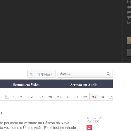
한국어 제목표시
Sermão em Vídeo
Sermão em Áudio
1
2
...
26
27
28
29
30
31
32
33
34
a
Tempo.
23:19
Ver.
3951
ão por meio da verdade da Páscoa da Nova
nda vez como o Último Adão; Ele é testemunhado