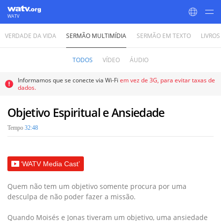
WATV
VERDADE DA VIDA
SERMÃO MULTIMÍDIA
SERMÃO EM TEXTO
LIVROS
World Mission Society Church of God
TODOS
VÍDEO
ÁUDIO
Informamos que se conecte via Wi-Fi
em vez de 3G, para evitar taxas de
dados.
Objetivo Espiritual e Ansiedade
Tempo
32:48
‘WATV Media Cast’
Quem não tem um objetivo somente procura por uma
desculpa de não poder fazer a missão.
Quando Moisés e Jonas tiveram um objetivo, uma ansiedade