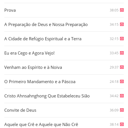
Prova
38:05
A Preparação de Deus e Nossa Preparação
34:15
A Cidade de Refúgio Espiritual e a Terra
32:15
Eu era Cego e Agora Vejo!
33:45
Venham ao Espírito e à Noiva
29:37
O Primeiro Mandamento e a Páscoa
24:18
Cristo Ahnsahnghong Que Estabeleceu Sião
34:42
Convite de Deus
36:09
Aquele que Crê e Aquele que Não Crê
38:14