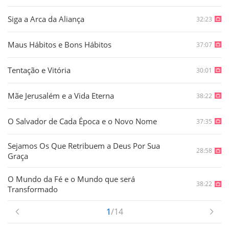
Siga a Arca da Aliança
32:23
Maus Hábitos e Bons Hábitos
37:07
Tentação e Vitória
30:01
Mãe Jerusalém e a Vida Eterna
38:22
O Salvador de Cada Época e o Novo Nome
37:35
Sejamos Os Que Retribuem a Deus Por Sua
28:58
Graça
O Mundo da Fé e o Mundo que será
38:22
Transformado
1
/14