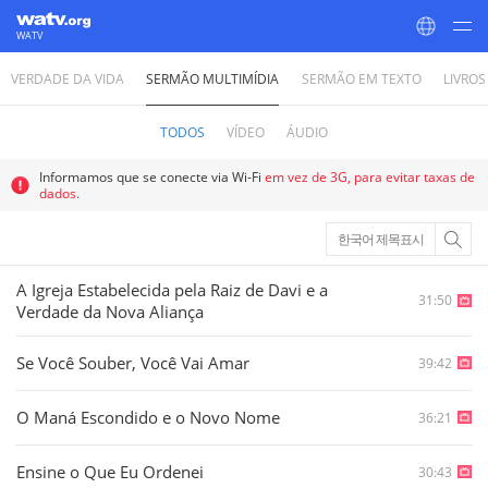
WATV
VERDADE DA VIDA
SERMÃO MULTIMÍDIA
SERMÃO EM TEXTO
LIVROS
World Mission Society Church of God
TODOS
VÍDEO
ÁUDIO
Informamos que se conecte via Wi-Fi
em vez de 3G, para evitar taxas de
dados.
한국어 제목표시
A Igreja Estabelecida pela Raiz de Davi e a
31:50
Verdade da Nova Aliança
Se Você Souber, Você Vai Amar
39:42
O Maná Escondido e o Novo Nome
36:21
Ensine o Que Eu Ordenei
30:43