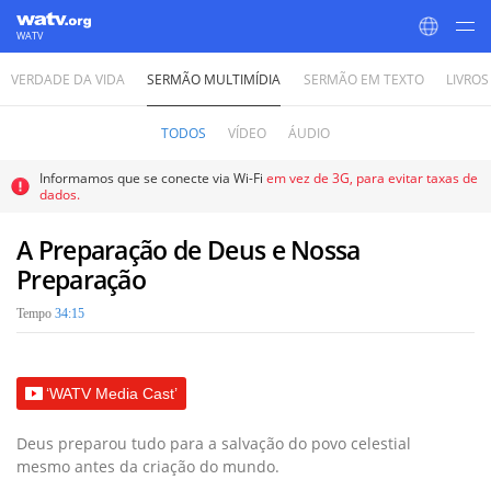
WATV
VERDADE DA VIDA
SERMÃO MULTIMÍDIA
SERMÃO EM TEXTO
LIVROS
World Mission Society Church of God
TODOS
VÍDEO
ÁUDIO
Informamos que se conecte via Wi-Fi
em vez de 3G, para evitar taxas de
dados.
A Preparação de Deus e Nossa
Preparação
Tempo
34:15
‘WATV Media Cast’
Deus preparou tudo para a salvação do povo celestial
mesmo antes da criação do mundo.