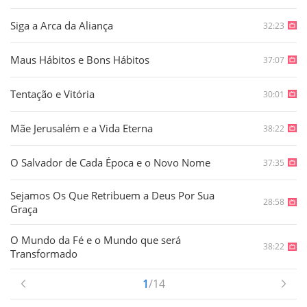
Siga a Arca da Aliança
32:23
Maus Hábitos e Bons Hábitos
37:07
Tentação e Vitória
30:01
Mãe Jerusalém e a Vida Eterna
38:22
O Salvador de Cada Época e o Novo Nome
37:35
Sejamos Os Que Retribuem a Deus Por Sua
28:58
Graça
O Mundo da Fé e o Mundo que será
38:22
Transformado
1
/14