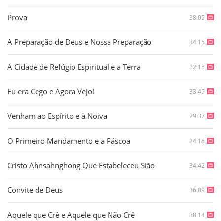
Prova
38:05
A Preparação de Deus e Nossa Preparação
34:15
A Cidade de Refúgio Espiritual e a Terra
32:15
Eu era Cego e Agora Vejo!
33:45
Venham ao Espírito e à Noiva
29:37
O Primeiro Mandamento e a Páscoa
24:18
Cristo Ahnsahnghong Que Estabeleceu Sião
34:42
Convite de Deus
36:09
Aquele que Crê e Aquele que Não Crê
38:14