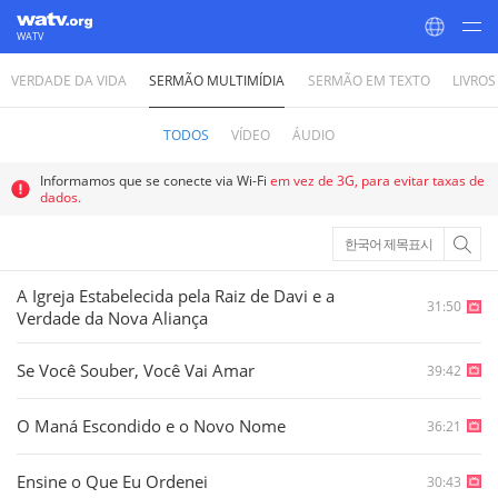
WATV
VERDADE DA VIDA
SERMÃO MULTIMÍDIA
SERMÃO EM TEXTO
LIVROS
World Mission Society Church of God
TODOS
VÍDEO
ÁUDIO
Informamos que se conecte via Wi-Fi
em vez de 3G, para evitar taxas de
dados.
한국어 제목표시
A Igreja Estabelecida pela Raiz de Davi e a
31:50
Verdade da Nova Aliança
Se Você Souber, Você Vai Amar
39:42
O Maná Escondido e o Novo Nome
36:21
Ensine o Que Eu Ordenei
30:43