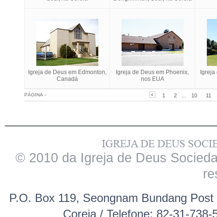
Igreja de Deus em Edmonton,
Igreja de Deus em Phoenix,
Igrej
Canadá
nos EUA
PÁGINA
»
1
2
...
10
11
© 2010 da Igreja de Deus Sociedad
re
P.O. Box 119, Seongnam Bundang Post 
Coreia / Telefone: 82-31-738-