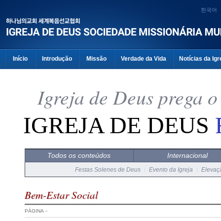
한국어
Início
Introdução
Missão
Verdade da Vida
Notícias da Igr
Igreja de Deus prega 
IGREJA DE DEUS
Todos os conteúdos
Internacional
Festas Solenes de Deus
Evento da Igreja
Elevaçã
Bem-Estar Social
PÁGINA
»