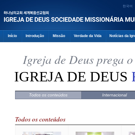
한국어
Início
Introdução
Missão
Verdade da Vida
Notícias da Igr
Igreja de Deus prega 
IGREJA DE DEUS
Todos os conteúdos
Internacional
Todos os conteúdos