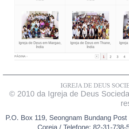
Igreja de Deus em Margao,
Igreja de Deus em Thane,
Igrej
Índia
Índia
PÁGINA
»
1
2
3
4
© 2010 da Igreja de Deus Sociedad
re
P.O. Box 119, Seongnam Bundang Post 
Coreia / Telefone: 82-31-738-