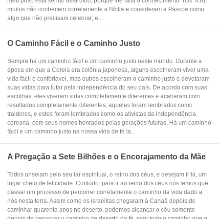
meu povo está sendo destruído, porque lhe falta o conhecimento” (Os. 4:6),
muitos não conhecem corretamente a Bíblia e consideram a Páscoa como
algo que não precisam celebrar; e...
O Caminho Fácil e o Caminho Justo
Sempre há um caminho fácil e um caminho justo neste mundo. Durante a
época em que a Coreia era colônia japonesa, alguns escolheram viver uma
vida fácil e confortável, mas outros escolheram o caminho justo e devotaram
suas vidas para lutar pela independência do seu país. De acordo com suas
escolhas, eles viveram vidas completamente diferentes e acabaram com
resultados completamente diferentes; aqueles foram lembrados como
traidores, e estes foram lembrados como os ativistas da independência
coreana, com seus nomes honrados pelas gerações futuras. Há um caminho
fácil e um caminho justo na nossa vida de fé ta...
A Pregação a Sete Bilhões e o Encorajamento da Mãe
Todos anseiam pelo seu lar espiritual, o reino dos céus, e desejam ir lá, um
lugar cheio de felicidade. Contudo, para ir ao reino dos céus nós temos que
passar um processo de percorrer corretamente o caminho da vida dado a
nós nesta terra. Assim como os israelitas chegaram à Canaã depois de
caminhar quarenta anos no deserto, podemos alcançar o céu somente
depois de percorrer o caminho de deserto da fé, seguindo o caminho que o