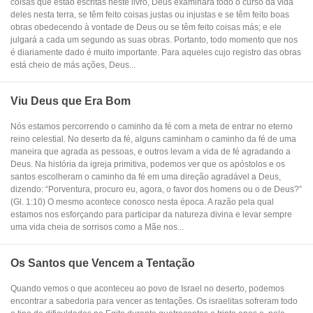
coisas que estão escritas neste livro, Deus examinará todo o curso da vida
deles nesta terra, se têm feito coisas justas ou injustas e se têm feito boas
obras obedecendo à vontade de Deus ou se têm feito coisas más; e ele
julgará a cada um segundo as suas obras. Portanto, todo momento que nos
é diariamente dado é muito importante. Para aqueles cujo registro das obras
está cheio de más ações, Deus...
Viu Deus que Era Bom
Nós estamos percorrendo o caminho da fé com a meta de entrar no eterno
reino celestial. No deserto da fé, alguns caminham o caminho da fé de uma
maneira que agrada as pessoas, e outros levam a vida de fé agradando a
Deus. Na história da igreja primitiva, podemos ver que os apóstolos e os
santos escolheram o caminho da fé em uma direção agradável a Deus,
dizendo: “Porventura, procuro eu, agora, o favor dos homens ou o de Deus?”
(Gl. 1:10) O mesmo acontece conosco nesta época. A razão pela qual
estamos nos esforçando para participar da natureza divina e levar sempre
uma vida cheia de sorrisos como a Mãe nos...
Os Santos que Vencem a Tentação
Quando vemos o que aconteceu ao povo de Israel no deserto, podemos
encontrar a sabedoria para vencer as tentações. Os israelitas sofreram todo