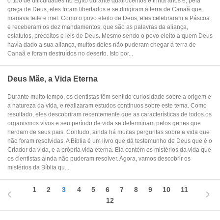
o tipo de dificuldades no Egito durante quatrocentos e trinta anos e, pela
graça de Deus, eles foram libertados e se dirigiram à terra de Canaã que
manava leite e mel. Como o povo eleito de Deus, eles celebraram a Páscoa
e receberam os dez mandamentos, que são as palavras da aliança,
estatutos, preceitos e leis de Deus. Mesmo sendo o povo eleito a quem Deus
havia dado a sua aliança, muitos deles não puderam chegar à terra de
Canaã e foram destruídos no deserto. Isto por...
Deus Mãe, a Vida Eterna
Durante muito tempo, os cientistas têm sentido curiosidade sobre a origem e
a natureza da vida, e realizaram estudos contínuos sobre este tema. Como
resultado, eles descobriram recentemente que as características de todos os
organismos vivos e seu período de vida se determinam pelos genes que
herdam de seus pais. Contudo, ainda há muitas perguntas sobre a vida que
não foram resolvidas. A Bíblia é um livro que dá testemunho de Deus que é o
Criador da vida, e a própria vida eterna. Ela contém os mistérios da vida que
os cientistas ainda não puderam resolver. Agora, vamos descobrir os
mistérios da Bíblia qu...
1
2
3
4
5
6
7
8
9
10
11
12