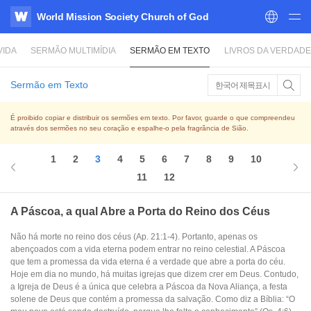
World Mission Society Church of God
WATV
VIDA
SERMÃO MULTIMÍDIA
SERMÃO EM TEXTO
LIVROS DA VERDADE
Sermão em Texto
한국어 제목표시
É proibido copiar e distribuir os sermões em texto. Por favor, guarde o que compreendeu
através dos sermões no seu coração e espalhe-o pela fragrância de Sião.
1
2
3
4
5
6
7
8
9
10
11
12
A Páscoa, a qual Abre a Porta do Reino dos Céus
Não há morte no reino dos céus (Ap. 21:1-4). Portanto, apenas os
abençoados com a vida eterna podem entrar no reino celestial. A Páscoa
que tem a promessa da vida eterna é a verdade que abre a porta do céu.
Hoje em dia no mundo, há muitas igrejas que dizem crer em Deus. Contudo,
a Igreja de Deus é a única que celebra a Páscoa da Nova Aliança, a festa
solene de Deus que contém a promessa da salvação. Como diz a Bíblia: “O