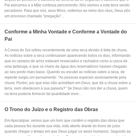
Pai percorreu e a Mãe continua percorrendo. Nós viemos a esta terra sendo
pecadores. Para que nós, seus filhos, voltemos ao reino dos céus, Deus pôs
um processo chamado “pregação”...
Conforme a Minha Vontade e Conforme a Vontade do
Pai
A Coreia do Sul sofreu recentemente de uma seca devido à falta de chuva.
As notícias sobre a seca continuaram aparecendo todos os dias, informando
que os campos de arroz estavam ressecados e rachados como a casca de
uma tartaruga, e que os níveis de água dos reservatórios haviam chegado
ao seu ponto mais baixo. Quando eu escutei as notícias sobre a seca, de
repente surgiu um pensamento: “As pessoas esperam ansiosamente pela
chuva. Porém, por que elas não acreditam em Deus, que dá a chuva sobre a
terra, nem obedecem à sua palavra?” Se Deus não nos der a chuva, quem
na terra poderia fornecer tal quantidade enor...
O Trono do Juízo e o Registro das Obras
Em Apocalipse, vemos que um livro que contém o registro das obras que
cada pessoa fez durante sua vida, está aberto diante do trono de juízo
quando chegar o tempo em que Deus julgar os seres humanos. Segundo as