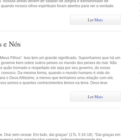
. Nossas almas devem ter saltado de alegria e transbordado de
uando nossos olhos espirituais foram abertos para ver a verdade.
Ler
Mais
s e Nós
Meus Filhos”. Isso tem um grande significado. Suponhamos que há um
e governe bem sobre outros peixes no mundo dos peixes do mar. Não
e e quão honrado e respeitado ele seja por seu governo, do nosso
ver conosco. Da mesma forma, quando o mundo humano é visto do
ra o Deus Altíssimo, a menos que tenhamos uma relação com ele,
osos somos e quantos conhecimentos temos na terra. Deus teve
Ler
Mais
. Orai sem cessar. Em tudo, dai graças” (1Ts. 5:16-18). “Dai graças em
e devemos estar agradecidos sempre, independentemente das