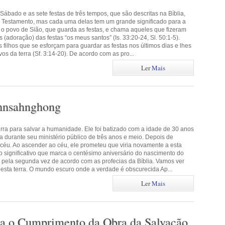
 Sábado e as sete festas de três tempos, que são descritas na Bíblia,
o Testamento, mas cada uma delas tem um grande significado para a
o povo de Sião, que guarda as festas, e chama aqueles que fizeram
s (adoração) das festas “os meus santos” (Is. 33:20-24, Sl. 50:1-5).
filhos que se esforçam para guardar as festas nos últimos dias e lhes
os da terra (Sf. 3:14-20). De acordo com as pro...
Ler
Mais
Ahnsahnghong
rra para salvar a humanidade. Ele foi batizado com a idade de 30 anos
 durante seu ministério público de três anos e meio. Depois de
céu. Ao ascender ao céu, ele prometeu que viria novamente a esta
no significativo que marca o centésimo aniversário do nascimento do
 pela segunda vez de acordo com as profecias da Bíblia. Vamos ver
 esta terra. O mundo escuro onde a verdade é obscurecida Ap...
Ler
Mais
ra o Cumprimento da Obra da Salvação