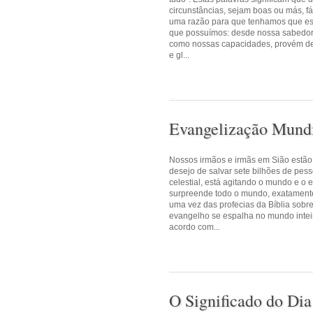
circunstâncias, sejam boas ou más, fá
uma razão para que tenhamos que es
que possuímos: desde nossa sabedori
como nossas capacidades, provém de
e gl...
Evangelização Mundi
Nossos irmãos e irmãs em Sião estão
desejo de salvar sete bilhões de pes
celestial, está agitando o mundo e o
surpreende todo o mundo, exatamente
uma vez das profecias da Bíblia sob
evangelho se espalha no mundo intei
acordo com...
O Significado do Di