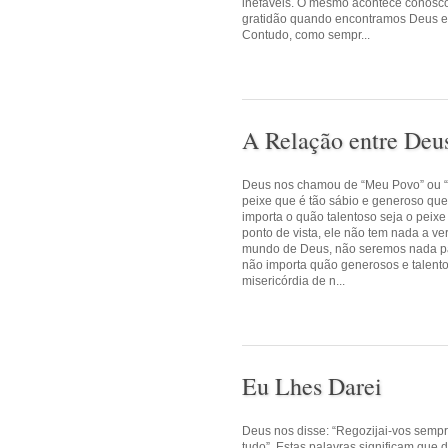
inefáveis. O mesmo acontece conosco
gratidão quando encontramos Deus e q
Contudo, como sempr...
A Relação entre Deu
Deus nos chamou de “Meu Povo” ou “
peixe que é tão sábio e generoso qu
importa o quão talentoso seja o peix
ponto de vista, ele não tem nada a 
mundo de Deus, não seremos nada pa
não importa quão generosos e talent
misericórdia de n...
Eu Lhes Darei
Deus nos disse: “Regozijai-vos sempre
tudo”. Estas palavras significam qu