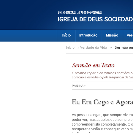
Início
Introdução
Missão
Ver
Início
»
Verdade da Vida
»
Sermão em
Sermão em Texto
É proibido copiar e distribuir os sermõe
coração e espalhe-o pela fragrância de Si
PÁGINA
»
Eu Era Cego e Agora
As pessoas cegas, que sempre vivera
poder ver, mas aqueles que sempre t
compreender isto completamente. O 
recuperar a visão e conseguir ver o