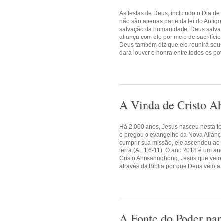
As festas de Deus, incluindo o Dia de
não são apenas parte da lei do Antig
salvação da humanidade. Deus salva 
aliança com ele por meio de sacrifício
Deus também diz que ele reunirá seus 
dará louvor e honra entre todos os pov
A Vinda de Cristo 
Há 2.000 anos, Jesus nasceu nesta te
e pregou o evangelho da Nova Aliança
cumprir sua missão, ele ascendeu ao 
terra (At. 1:6-11). O ano 2018 é um a
Cristo Ahnsahnghong, Jesus que veio
através da Bíblia por que Deus veio a
A Fonte do Poder pa