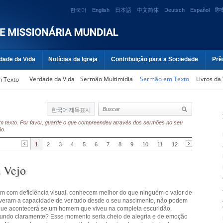
한국어
English
日本語
中文简体
Deutsch
Español
हिन्द
dade da Vida
Notícias da Igreja
Contribuição para a Sociedade
Prê
Verdade da Vida
Sermão Multimídia
Sermão em Texto
Livros da
 Texto
한국어 제목표시
s em texto. Por favor, guarde o que compreendeu através dos sermões no seu
ão.
1
2
3
4
5
6
7
8
9
10
11
12
 Vejo
m com deficiência visual, conhecem melhor do que ninguém o valor de
iveram a capacidade de ver tudo desde o seu nascimento, não podem
que acontecerá se um homem que viveu na completa escuridão,
 mundo claramente? Esse momento seria cheio de alegria e de emoção