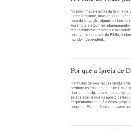
Nossos irmãos e irmãs da família de 
Como resultado, mais de 7.000 Siões
obra da salvação, alguns podem pens
Assembleia é bom em planejamento, 
temos ministros pastorais e missioná
observarmos através da Bíblia, pode
mundo independent...
Por que a Igreja de 
Há muitas denominações cristãs difere
herdado os ensinamentos de Cristo se
dão conta disto; creem que sua igreja
estabeleceu e que os apóstolos freque
frequentamos hoje, é a única igreja 
época do Espírito Santo, passando pel