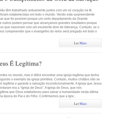
Sião têm trabalhado arduamente juntos com um só coração na fé.
 foram estabelecidas em todo o mundo. Vendo esta surpreendente
ar que foi possível porque um certo departamento da Grande
e outros podem pensar que alcançamos grandes resultados porque
rios que nasceram com um excelente dom de liderança. Contudo, se o
mos compreender que o evangelho do reino será pregado em todo o
Ler
Mais
Deus É Legítima?
ntes no mundo, mas é difícil encontrar uma igreja legítima que tenha
gundo o exemplo da igreja primitiva. Contudo, muitos cristãos não se
 é legítima e garante a salvação incondicionalmente. A Igreja que Jesus
ntaram era a “Igreja de Deus”. A Igreja de Deus, que nós
legítima que Deus estabeleceu para salvar a humanidade nesta última
a época do Pai e do Filho. Confirmemos que a Igre...
Ler
Mais