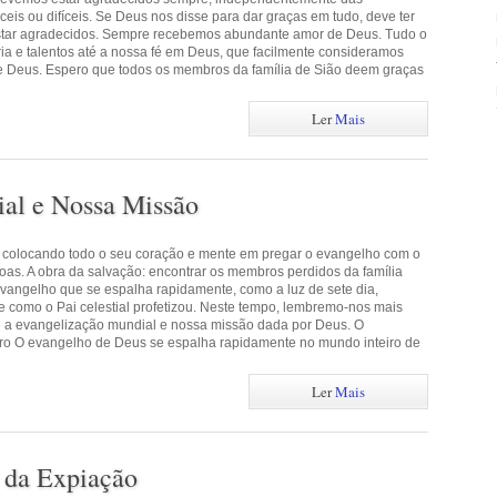
ceis ou difíceis. Se Deus nos disse para dar graças em tudo, deve ter
tar agradecidos. Sempre recebemos abundante amor de Deus. Tudo o
a e talentos até a nossa fé em Deus, que facilmente consideramos
 Deus. Espero que todos os membros da família de Sião deem graças
Ler
Mais
al e Nossa Missão
 colocando todo o seu coração e mente em pregar o evangelho com o
soas. A obra da salvação: encontrar os membros perdidos da família
 evangelho que se espalha rapidamente, como a luz de sete dia,
 como o Pai celestial profetizou. Neste tempo, lembremo-nos mais
re a evangelização mundial e nossa missão dada por Deus. O
ro O evangelho de Deus se espalha rapidamente no mundo inteiro de
Ler
Mais
a da Expiação