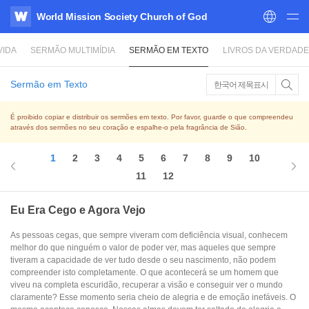
World Mission Society Church of God
WATV
VIDA
SERMÃO MULTIMÍDIA
SERMÃO EM TEXTO
LIVROS DA VERDADE
Sermão em Texto
한국어 제목표시
É proibido copiar e distribuir os sermões em texto. Por favor, guarde o que compreendeu
através dos sermões no seu coração e espalhe-o pela fragrância de Sião.
1
2
3
4
5
6
7
8
9
10
11
12
Eu Era Cego e Agora Vejo
As pessoas cegas, que sempre viveram com deficiência visual, conhecem
melhor do que ninguém o valor de poder ver, mas aqueles que sempre
tiveram a capacidade de ver tudo desde o seu nascimento, não podem
compreender isto completamente. O que acontecerá se um homem que
viveu na completa escuridão, recuperar a visão e conseguir ver o mundo
claramente? Esse momento seria cheio de alegria e de emoção inefáveis. O