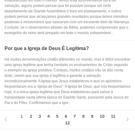
estabelecidas em todo o mundo. Vendo esta surpreendente obra da
salvação, alguns podem pensar que foi possível porque um certo
departamento da Grande Assembleia é bom em planejamento, e outros
podem pensar que alcançamos grandes resultados porque temos ministros
pastorais e missionários que nasceram com um excelente dom de liderança.
Contudo, se o observarmos através da Bíblia, podemos compreender que o
evangelho do reino será pregado em todo o mundo independent...
Por que a Igreja de Deus É Legítima?
Há muitas denominações cristãs diferentes no mundo, mas é difícil encontrar
uma igreja legítima que tenha herdado os ensinamentos de Cristo segundo
o exemplo da igreja primitiva. Contudo, muitos cristãos não se dão conta
disto; creem que sua igreja é legítima e garante a salvação
incondicionalmente. A Igreja que Jesus estabeleceu e que os apóstolos
frequentaram era a “Igreja de Deus”. A Igreja de Deus, que nós frequentamos
hoje, é a única igreja legítima que Deus estabeleceu para salvar a
humanidade nesta última época do Espírito Santo, passando pela época do
Pai e do Filho. Confirmemos que a Igre...
1
2
3
4
5
6
7
8
9
10
11
12