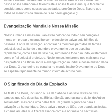
desde nossa sabedoria e talentos até a nossa fé em Deus, que facilmente
consideramos como nossas capacidades, provém de Deus. Espero que
todos os membros da família de Sião deem graças e gl...
Evangelização Mundial e Nossa Missão
Nossos irmãos e irmãs em Sião estão colocando todo o seu coração e
mente em pregar o evangelho com o desejo de salvar sete bilhões de
pessoas. A obra da salvação: encontrar os membros perdidos da família
celestial, está agitando o mundo e o evangelho que se espalha
rapidamente, como a luz de sete dia, surpreende todo o mundo, exatamente
como o Pai celestial profetizou. Neste tempo, lembremo-nos mais uma vez
das profecias da Bíblia sobre a evangelização mundial e nossa missão dada
por Deus. O evangelho se espalha no mundo inteiro O evangelho de Deus
se espalha rapidamente no mundo inteiro de acordo com...
O Significado do Dia da Expiação
As festas de Deus, incluindo o Dia de Sábado e as sete festas de três
tempos, que são descritas na Bíblia, não são apenas parte da lei do Antigo
Testamento, mas cada uma delas tem um grande significado para a
salvação da humanidade. Deus salva o povo de Sião, que guarda as festas,
e chama aqueles que fizeram aliança com ele por meio de sacrifícios