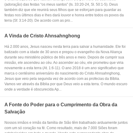
(adoração) das festas “os meus santos” (Is. 33:20-24, Sl. 50:1-5). Deus
também diz que ele reunirá seus filhos que se esforçam para guardar as
festas nos últimos dias e lhes dará louvor e honra entre todos os povos da
terra (Sf. 3:14-20). De acordo com as pro...
A Vinda de Cristo Ahnsahnghong
Há 2.000 anos, Jesus nasceu nesta terra para salvar a humanidade. Ele foi
batizado com a idade de 30 anos e pregou o evangelho da Nova Aliança
durante seu ministério público de três anos e meio. Depois de cumprir sua
missão, ele ascendeu ao céu. Ao ascender ao céu, ele prometeu que viria
novamente a esta terra (At. 1:6-11). O ano 2018 é um ano significativo que
marca o centésimo aniversário do nascimento do Cristo Ahnsahnghong,
Jesus que veio pela segunda vez de acordo com as profecias da Bíblia.
Vamos ver através da Bíblia por que Deus veio a esta terra. O mundo escuro
onde a verdade é obscurecida Ap...
A Fonte do Poder para o Cumprimento da Obra da
Salvação
Nossos irmãos e irmãs da família de Sião têm trabalhado arduamente juntos
com um só coração na fé. Como resultado, mais de 7.000 Siões foram