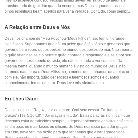
mesmo acontece conosco. Nossas almas devem ter saltado de alegria e
transbordado de gratidão quando encontramos Deus e quando nossos
olhos espirituais foram abertos para ver a verdade. Contudo, como sempr...
A Relação entre Deus e Nós
Deus nos chamou de “Meu Povo” ou “Meus Filhos”. Isso tem um grande
significado. Suponhamos que há um peixe que é tão sábio e generoso que
governe bem sobre outros peixes no mundo dos peixes do mar. Não importa
o quão talentoso seja o peixe e quão honrado e respeitado ele seja por seu
governo, do nosso ponto de vista, ele não tem nada a ver conosco. Da
mesma forma, quando o mundo humano é visto do mundo de Deus, não
seremos nada para o Deus Altíssimo, a menos que tenhamos uma relação
com ele, não importa quão generosos e talentosos somos e quantos
conhecimentos temos na terra. Deus teve misericórdia de n...
Eu Lhes Darei
Deus nos disse: “Regozijai-vos sempre. Orai sem cessar. Em tudo, dai
graças” (1Ts. 5:16-18). “Dai graças em tudo”. Estas palavras significam que
devemos estar agradecidos sempre, independentemente das circunstâncias,
sejam boas ou más, fáceis ou difíceis. Se Deus nos disse para dar graças
em tudo, deve ter uma razão para que tenhamos que estar agradecidos.
Sempre recebemos abundante amor de Deus. Tudo o que possuímos: