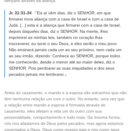
bênçãos através da aliança.
Jr. 31:31-34
『Eis aí vêm dias, diz o SENHOR, em que
firmarei nova aliança com a casa de Israel e com a casa de
Judá. [...] esta é a aliança que firmarei com a casa de Israel,
depois daqueles dias, diz o SENHOR: Na mente, lhes
imprimirei as minhas leis, também no coração lhas
inscreverei; eu serei o seu Deus, e eles serão o meu povo.
Não ensinará jamais cada um ao seu próximo, nem cada um
ao seu irmão, dizendo: Conhece ao SENHOR, porque todos
me conhecerão, desde o menor até ao maior deles, diz o
SENHOR. Pois perdoarei as suas iniquidades e dos seus
pecados jamais me lembrarei.』
Antes do casamento, o marido e a esposa são estranhos que não
têm nenhuma relação um com o outro. No entanto, uma vez que
a relação entre marido e esposa é formada através do
casamento, eles afetam a vida um do outro com sua
personalidade, comportamento e tudo mais. Da mesma forma,
nós nos afastamos de Deus pelos pecados, mas agora estamos
conectados a Deus, Deus como nossos pais e nós como seus