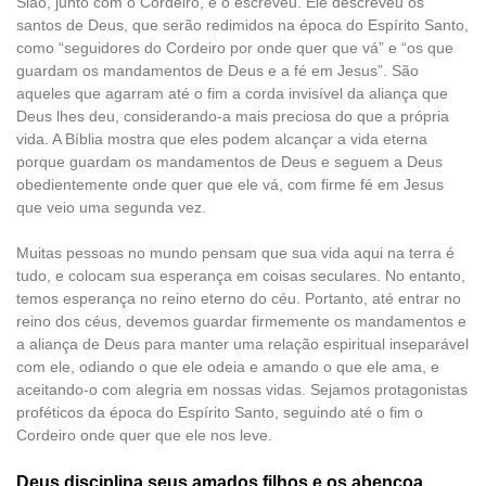
Sião, junto com o Cordeiro, e o escreveu. Ele descreveu os
santos de Deus, que serão redimidos na época do Espírito Santo,
como “seguidores do Cordeiro por onde quer que vá” e “os que
guardam os mandamentos de Deus e a fé em Jesus”. São
aqueles que agarram até o fim a corda invisível da aliança que
Deus lhes deu, considerando-a mais preciosa do que a própria
vida. A Bíblia mostra que eles podem alcançar a vida eterna
porque guardam os mandamentos de Deus e seguem a Deus
obedientemente onde quer que ele vá, com firme fé em Jesus
que veio uma segunda vez.
Muitas pessoas no mundo pensam que sua vida aqui na terra é
tudo, e colocam sua esperança em coisas seculares. No entanto,
temos esperança no reino eterno do céu. Portanto, até entrar no
reino dos céus, devemos guardar firmemente os mandamentos e
a aliança de Deus para manter uma relação espiritual inseparável
com ele, odiando o que ele odeia e amando o que ele ama, e
aceitando-o com alegria em nossas vidas. Sejamos protagonistas
proféticos da época do Espírito Santo, seguindo até o fim o
Cordeiro onde quer que ele nos leve.
Deus disciplina seus amados filhos e os abençoa