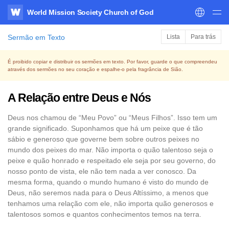
World Mission Society Church of God
WATV
Sermão em Texto
Lista
Para trás
É proibido copiar e distribuir os sermões em texto. Por favor, guarde o que compreendeu
através dos sermões no seu coração e espalhe-o pela fragrância de Sião.
A Relação entre Deus e Nós
Deus nos chamou de “Meu Povo” ou “Meus Filhos”. Isso tem um
grande significado. Suponhamos que há um peixe que é tão
sábio e generoso que governe bem sobre outros peixes no
mundo dos peixes do mar. Não importa o quão talentoso seja o
peixe e quão honrado e respeitado ele seja por seu governo, do
nosso ponto de vista, ele não tem nada a ver conosco. Da
mesma forma, quando o mundo humano é visto do mundo de
Deus, não seremos nada para o Deus Altíssimo, a menos que
tenhamos uma relação com ele, não importa quão generosos e
talentosos somos e quantos conhecimentos temos na terra.