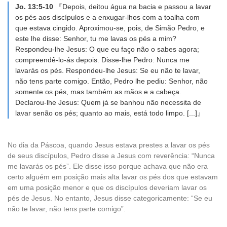
Jo. 13:5-10
『Depois, deitou água na bacia e passou a lavar
os pés aos discípulos e a enxugar-lhos com a toalha com
que estava cingido. Aproximou-se, pois, de Simão Pedro, e
este lhe disse: Senhor, tu me lavas os pés a mim?
Respondeu-lhe Jesus: O que eu faço não o sabes agora;
compreendê-lo-ás depois. Disse-lhe Pedro: Nunca me
lavarás os pés. Respondeu-lhe Jesus: Se eu não te lavar,
não tens parte comigo. Então, Pedro lhe pediu: Senhor, não
somente os pés, mas também as mãos e a cabeça.
Declarou-lhe Jesus: Quem já se banhou não necessita de
lavar senão os pés; quanto ao mais, está todo limpo. [...]』
No dia da Páscoa, quando Jesus estava prestes a lavar os pés
de seus discípulos, Pedro disse a Jesus com reverência: “Nunca
me lavarás os pés”. Ele disse isso porque achava que não era
certo alguém em posição mais alta lavar os pés dos que estavam
em uma posição menor e que os discípulos deveriam lavar os
pés de Jesus. No entanto, Jesus disse categoricamente: “Se eu
não te lavar, não tens parte comigo”.