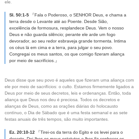
ele.
Sl. 50:1-5
『Fala o Poderoso, o SENHOR Deus, e chama a
terra desde o Levante até ao Poente. Desde Sião,
excelência de formosura, resplandece Deus. Vem o nosso
Deus e não guarda silêncio; perante ele arde um fogo
devorador, ao seu redor esbraveja grande tormenta. Intima
os céus lá em cima e a terra, para julgar o seu povo.
Congregai os meus santos, os que comigo fizeram aliança
por meio de sacrifícios.』
Deus disse que seu povo é aqueles que fizeram uma aliança com
ele por meio de sacrifícios: o culto. Estamos firmemente ligados a
Deus por meio de seus decretos, leis e ordenanças. Então, toda
aliança que Deus nos deu é preciosa. Todos os decretos e
alianças de Deus, como as orações diárias do holocausto
contínuo, o Dia de Sábado que é uma festa semanal e as sete
festas anuais de três tempos, são muito importantes.
Ez. 20:10-12
『Tirei-os da terra do Egito e os levei para o
deserto. Dei-lhes os meus estatutos e lhes fiz conhecer os