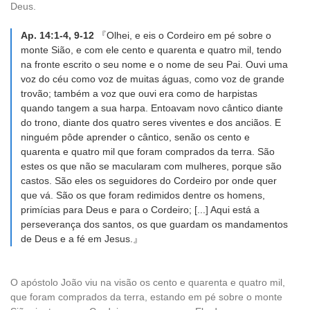
Deus.
Ap. 14:1-4, 9-12
『Olhei, e eis o Cordeiro em pé sobre o
monte Sião, e com ele cento e quarenta e quatro mil, tendo
na fronte escrito o seu nome e o nome de seu Pai. Ouvi uma
voz do céu como voz de muitas águas, como voz de grande
trovão; também a voz que ouvi era como de harpistas
quando tangem a sua harpa. Entoavam novo cântico diante
do trono, diante dos quatro seres viventes e dos anciãos. E
ninguém pôde aprender o cântico, senão os cento e
quarenta e quatro mil que foram comprados da terra. São
estes os que não se macularam com mulheres, porque são
castos. São eles os seguidores do Cordeiro por onde quer
que vá. São os que foram redimidos dentre os homens,
primícias para Deus e para o Cordeiro; [...] Aqui está a
perseverança dos santos, os que guardam os mandamentos
de Deus e a fé em Jesus.』
O apóstolo João viu na visão os cento e quarenta e quatro mil,
que foram comprados da terra, estando em pé sobre o monte