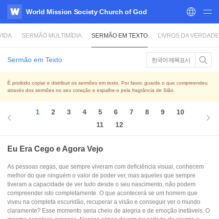
World Mission Society Church of God
WATV
VIDA
SERMÃO MULTIMÍDIA
SERMÃO EM TEXTO
LIVROS DA VERDADE
Sermão em Texto
한국어 제목표시
É proibido copiar e distribuir os sermões em texto. Por favor, guarde o que compreendeu
através dos sermões no seu coração e espalhe-o pela fragrância de Sião.
1
2
3
4
5
6
7
8
9
10
11
12
Eu Era Cego e Agora Vejo
As pessoas cegas, que sempre viveram com deficiência visual, conhecem
melhor do que ninguém o valor de poder ver, mas aqueles que sempre
tiveram a capacidade de ver tudo desde o seu nascimento, não podem
compreender isto completamente. O que acontecerá se um homem que
viveu na completa escuridão, recuperar a visão e conseguir ver o mundo
claramente? Esse momento seria cheio de alegria e de emoção inefáveis. O