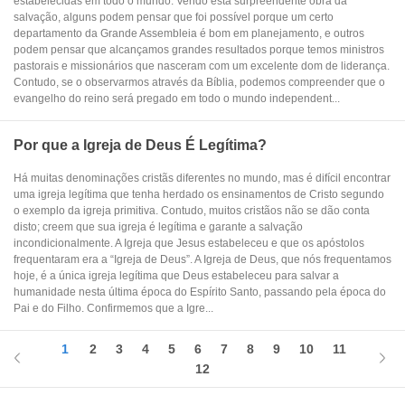
estabelecidas em todo o mundo. Vendo esta surpreendente obra da
salvação, alguns podem pensar que foi possível porque um certo
departamento da Grande Assembleia é bom em planejamento, e outros
podem pensar que alcançamos grandes resultados porque temos ministros
pastorais e missionários que nasceram com um excelente dom de liderança.
Contudo, se o observarmos através da Bíblia, podemos compreender que o
evangelho do reino será pregado em todo o mundo independent...
Por que a Igreja de Deus É Legítima?
Há muitas denominações cristãs diferentes no mundo, mas é difícil encontrar
uma igreja legítima que tenha herdado os ensinamentos de Cristo segundo
o exemplo da igreja primitiva. Contudo, muitos cristãos não se dão conta
disto; creem que sua igreja é legítima e garante a salvação
incondicionalmente. A Igreja que Jesus estabeleceu e que os apóstolos
frequentaram era a “Igreja de Deus”. A Igreja de Deus, que nós frequentamos
hoje, é a única igreja legítima que Deus estabeleceu para salvar a
humanidade nesta última época do Espírito Santo, passando pela época do
Pai e do Filho. Confirmemos que a Igre...
1
2
3
4
5
6
7
8
9
10
11
12