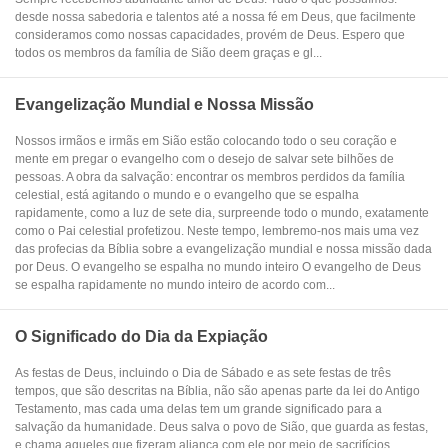
desde nossa sabedoria e talentos até a nossa fé em Deus, que facilmente
consideramos como nossas capacidades, provém de Deus. Espero que
todos os membros da família de Sião deem graças e gl...
Evangelização Mundial e Nossa Missão
Nossos irmãos e irmãs em Sião estão colocando todo o seu coração e
mente em pregar o evangelho com o desejo de salvar sete bilhões de
pessoas. A obra da salvação: encontrar os membros perdidos da família
celestial, está agitando o mundo e o evangelho que se espalha
rapidamente, como a luz de sete dia, surpreende todo o mundo, exatamente
como o Pai celestial profetizou. Neste tempo, lembremo-nos mais uma vez
das profecias da Bíblia sobre a evangelização mundial e nossa missão dada
por Deus. O evangelho se espalha no mundo inteiro O evangelho de Deus
se espalha rapidamente no mundo inteiro de acordo com...
O Significado do Dia da Expiação
As festas de Deus, incluindo o Dia de Sábado e as sete festas de três
tempos, que são descritas na Bíblia, não são apenas parte da lei do Antigo
Testamento, mas cada uma delas tem um grande significado para a
salvação da humanidade. Deus salva o povo de Sião, que guarda as festas,
e chama aqueles que fizeram aliança com ele por meio de sacrifícios