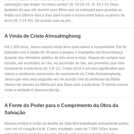
(adoração) das festas “os meus santos” (Is. 33:20-24, Sl. 50:1-5). Deus
também diz que ele reunirá seus filhos que se esforçam para guardar as
festas nos últimos dias e lhes dará louvor e honra entre todos os povos da
terra (Sf. 3:14-20). De acordo com as pro...
A Vinda de Cristo Ahnsahnghong
Há 2.000 anos, Jesus nasceu nesta terra para salvar a humanidade. Ele foi
batizado com a idade de 30 anos e pregou o evangelho da Nova Aliança
durante seu ministério público de três anos e meio. Depois de cumprir sua
missão, ele ascendeu ao céu. Ao ascender ao céu, ele prometeu que viria
novamente a esta terra (At. 1:6-11). O ano 2018 é um ano significativo que
marca o centésimo aniversário do nascimento do Cristo Ahnsahnghong,
Jesus que veio pela segunda vez de acordo com as profecias da Bíblia.
Vamos ver através da Bíblia por que Deus veio a esta terra. O mundo escuro
onde a verdade é obscurecida Ap...
A Fonte do Poder para o Cumprimento da Obra da
Salvação
Nossos irmãos e irmãs da família de Sião têm trabalhado arduamente juntos
com um só coração na fé. Como resultado, mais de 7.000 Siões foram