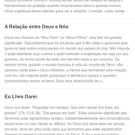
mesmo acontece conosco. Nossas almas devem ter saltado de alegria e
transbordado de gratidão quando encontramos Deus e quando nossos
olhos espirituais foram abertos para ver a verdade. Contudo, como sempr...
A Relação entre Deus e Nós
Deus nos chamou de “Meu Povo” ou “Meus Filhos”. Isso tem um grande
significado. Suponhamos que há um peixe que é tão sábio e generoso que
governe bem sobre outros peixes no mundo dos peixes do mar. Não importa
o quão talentoso seja o peixe e quão honrado e respeitado ele seja por seu
governo, do nosso ponto de vista, ele não tem nada a ver conosco. Da
mesma forma, quando o mundo humano é visto do mundo de Deus, não
seremos nada para o Deus Altíssimo, a menos que tenhamos uma relação
com ele, não importa quão generosos e talentosos somos e quantos
conhecimentos temos na terra. Deus teve misericórdia de n...
Eu Lhes Darei
Deus nos disse: “Regozijai-vos sempre. Orai sem cessar. Em tudo, dai
graças” (1Ts. 5:16-18). “Dai graças em tudo”. Estas palavras significam que
devemos estar agradecidos sempre, independentemente das circunstâncias,
sejam boas ou más, fáceis ou difíceis. Se Deus nos disse para dar graças
em tudo, deve ter uma razão para que tenhamos que estar agradecidos.
Sempre recebemos abundante amor de Deus. Tudo o que possuímos: