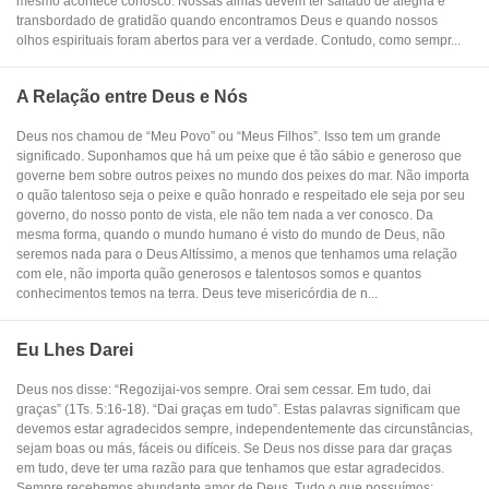
mesmo acontece conosco. Nossas almas devem ter saltado de alegria e
transbordado de gratidão quando encontramos Deus e quando nossos
olhos espirituais foram abertos para ver a verdade. Contudo, como sempr...
A Relação entre Deus e Nós
Deus nos chamou de “Meu Povo” ou “Meus Filhos”. Isso tem um grande
significado. Suponhamos que há um peixe que é tão sábio e generoso que
governe bem sobre outros peixes no mundo dos peixes do mar. Não importa
o quão talentoso seja o peixe e quão honrado e respeitado ele seja por seu
governo, do nosso ponto de vista, ele não tem nada a ver conosco. Da
mesma forma, quando o mundo humano é visto do mundo de Deus, não
seremos nada para o Deus Altíssimo, a menos que tenhamos uma relação
com ele, não importa quão generosos e talentosos somos e quantos
conhecimentos temos na terra. Deus teve misericórdia de n...
Eu Lhes Darei
Deus nos disse: “Regozijai-vos sempre. Orai sem cessar. Em tudo, dai
graças” (1Ts. 5:16-18). “Dai graças em tudo”. Estas palavras significam que
devemos estar agradecidos sempre, independentemente das circunstâncias,
sejam boas ou más, fáceis ou difíceis. Se Deus nos disse para dar graças
em tudo, deve ter uma razão para que tenhamos que estar agradecidos.
Sempre recebemos abundante amor de Deus. Tudo o que possuímos: