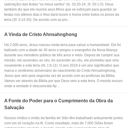
(adoração) das festas “os meus santos” (Is. 33:20-24, Sl. 50:1-5). Deus
também diz que ele reunirá seus filhos que se esforçam para guardar as
festas nos últimos dias e lhes dará louvor e honra entre todos os povos da
terra (Sf. 3:14-20). De acordo com as pro...
A Vinda de Cristo Ahnsahnghong
Há 2.000 anos, Jesus nasceu nesta terra para salvar a humanidade. Ele foi
batizado com a idade de 30 anos e pregou o evangelho da Nova Aliança
durante seu ministério público de três anos e meio. Depois de cumprir sua
missão, ele ascendeu ao céu. Ao ascender ao céu, ele prometeu que viria
novamente a esta terra (At. 1:6-11). O ano 2018 é um ano significativo que
marca o centésimo aniversário do nascimento do Cristo Ahnsahnghong,
Jesus que veio pela segunda vez de acordo com as profecias da Bíblia.
Vamos ver através da Bíblia por que Deus veio a esta terra. O mundo escuro
onde a verdade é obscurecida Ap...
A Fonte do Poder para o Cumprimento da Obra da
Salvação
Nossos irmãos e irmãs da família de Sião têm trabalhado arduamente juntos
com um só coração na fé. Como resultado, mais de 7.000 Siões foram