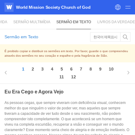
World Mission Society Church of God
WATV
VIDA
SERMÃO MULTIMÍDIA
SERMÃO EM TEXTO
LIVROS DA VERDADE
Sermão em Texto
한국어 제목표시
É proibido copiar e distribuir os sermões em texto. Por favor, guarde o que compreendeu
através dos sermões no seu coração e espalhe-o pela fragrância de Sião.
1
2
3
4
5
6
7
8
9
10
11
12
Eu Era Cego e Agora Vejo
As pessoas cegas, que sempre viveram com deficiência visual, conhecem
melhor do que ninguém o valor de poder ver, mas aqueles que sempre
tiveram a capacidade de ver tudo desde o seu nascimento, não podem
compreender isto completamente. O que acontecerá se um homem que
viveu na completa escuridão, recuperar a visão e conseguir ver o mundo
claramente? Esse momento seria cheio de alegria e de emoção inefáveis. O