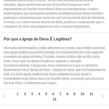
estabelecidas em todo o mundo. Vendo esta surpreendente obra da
salvação, alguns podem pensar que foi possível porque um certo
departamento da Grande Assembleia é bom em planejamento, e outros
podem pensar que alcançamos grandes resultados porque temos ministros
pastorais e missionários que nasceram com um excelente dom de liderança.
Contudo, se o observarmos através da Bíblia, podemos compreender que o
evangelho do reino será pregado em todo o mundo independent...
Por que a Igreja de Deus É Legítima?
Há muitas denominações cristãs diferentes no mundo, mas é difícil encontrar
uma igreja legítima que tenha herdado os ensinamentos de Cristo segundo
o exemplo da igreja primitiva. Contudo, muitos cristãos não se dão conta
disto; creem que sua igreja é legítima e garante a salvação
incondicionalmente. A Igreja que Jesus estabeleceu e que os apóstolos
frequentaram era a “Igreja de Deus”. A Igreja de Deus, que nós frequentamos
hoje, é a única igreja legítima que Deus estabeleceu para salvar a
humanidade nesta última época do Espírito Santo, passando pela época do
Pai e do Filho. Confirmemos que a Igre...
1
2
3
4
5
6
7
8
9
10
11
12