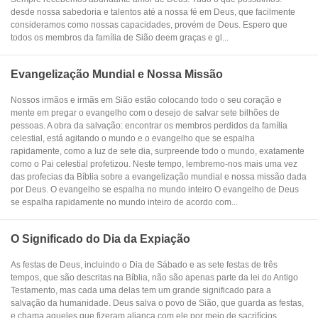
desde nossa sabedoria e talentos até a nossa fé em Deus, que facilmente
consideramos como nossas capacidades, provém de Deus. Espero que
todos os membros da família de Sião deem graças e gl...
Evangelização Mundial e Nossa Missão
Nossos irmãos e irmãs em Sião estão colocando todo o seu coração e
mente em pregar o evangelho com o desejo de salvar sete bilhões de
pessoas. A obra da salvação: encontrar os membros perdidos da família
celestial, está agitando o mundo e o evangelho que se espalha
rapidamente, como a luz de sete dia, surpreende todo o mundo, exatamente
como o Pai celestial profetizou. Neste tempo, lembremo-nos mais uma vez
das profecias da Bíblia sobre a evangelização mundial e nossa missão dada
por Deus. O evangelho se espalha no mundo inteiro O evangelho de Deus
se espalha rapidamente no mundo inteiro de acordo com...
O Significado do Dia da Expiação
As festas de Deus, incluindo o Dia de Sábado e as sete festas de três
tempos, que são descritas na Bíblia, não são apenas parte da lei do Antigo
Testamento, mas cada uma delas tem um grande significado para a
salvação da humanidade. Deus salva o povo de Sião, que guarda as festas,
e chama aqueles que fizeram aliança com ele por meio de sacrifícios