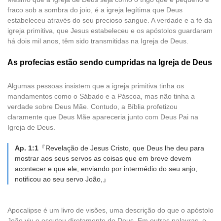
fraco sob a sombra do joio, é a igreja legítima que Deus
estabeleceu através do seu precioso sangue. A verdade e a fé da
igreja primitiva, que Jesus estabeleceu e os apóstolos guardaram
há dois mil anos, têm sido transmitidas na Igreja de Deus.
As profecias estão sendo cumpridas na Igreja de Deus
Algumas pessoas insistem que a igreja primitiva tinha os
mandamentos como o Sábado e a Páscoa, mas não tinha a
verdade sobre Deus Mãe. Contudo, a Bíblia profetizou
claramente que Deus Mãe apareceria junto com Deus Pai na
Igreja de Deus.
Ap. 1:1
『Revelação de Jesus Cristo, que Deus lhe deu para
mostrar aos seus servos as coisas que em breve devem
acontecer e que ele, enviando por intermédio do seu anjo,
notificou ao seu servo João,』
Apocalipse é um livro de visões, uma descrição do que o apóstolo
João viu e escutou diretamente de Deus. Em outras palavras, o