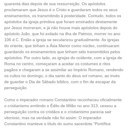
quarenta dias depois de sua ressurreição. Os apóstolos
proclamaram que Jesus é o Cristo e guardaram todos os seus
ensinamentos, os transmitindo à posteridade. Contudo, todos os
apóstolos da igreja primitiva que foram ensinados diretamente
por Jesus morreram, e já não houve mais apóstolos depois do
apóstolo João, que foi exilado na ilha de Patmos, morrer no ano
106 d.C. Então a igreja se secularizou gradualmente. As igrejas
do oriente, que tinham a Ásia Menor como núcleo, continuaram
guardando os ensinamentos que tinham sido transmitidos pelos
apóstolos. Por outro lado, as igrejas do ocidente, com a igreja de
Roma no centro, começaram a aceitar os costumes e ritos
pagãos e chegaram a se assimilar ao Império Romano, rendendo
os cultos no domingo, o dia santo do deus sol romano, ao invés
de guardar o Dia de Sábado bíblico, com o fim de escapar da
perseguição.
Como o imperador romano Constantino reconheceu oficialmente
o cristianismo emitindo o Édito de Milão no ano 313, cessou a
perseguição contra os cristãos e o cristianismo parecia sair
vitorioso, mas na verdade não foi assim. O imperador
Constantino manteve o título do sumo sacerdote “Pontífice