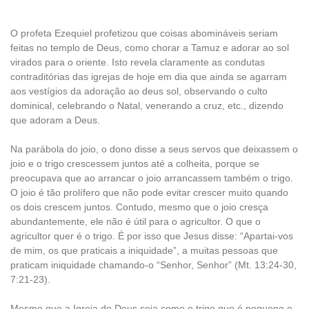
O profeta Ezequiel profetizou que coisas abomináveis seriam
feitas no templo de Deus, como chorar a Tamuz e adorar ao sol
virados para o oriente. Isto revela claramente as condutas
contraditórias das igrejas de hoje em dia que ainda se agarram
aos vestígios da adoração ao deus sol, observando o culto
dominical, celebrando o Natal, venerando a cruz, etc., dizendo
que adoram a Deus.
Na parábola do joio, o dono disse a seus servos que deixassem o
joio e o trigo crescessem juntos até a colheita, porque se
preocupava que ao arrancar o joio arrancassem também o trigo.
O joio é tão prolífero que não pode evitar crescer muito quando
os dois crescem juntos. Contudo, mesmo que o joio cresça
abundantemente, ele não é útil para o agricultor. O que o
agricultor quer é o trigo. É por isso que Jesus disse: “Apartai-vos
de mim, os que praticais a iniquidade”, a muitas pessoas que
praticam iniquidade chamando-o “Senhor, Senhor” (Mt. 13:24-30,
7:21-23).
Mesmo que a Igreja de Deus seja como o trigo que é pequeno e