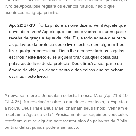
livro de Apocalipse registra os eventos futuros, não o que
aconteceu na igreja primitiva.
Ap. 22:17-19
『O Espírito e a noiva dizem: Vem! Aquele que
ouve, diga: Vem! Aquele que tem sede venha, e quem quiser
receba de graça a água da vida. Eu, a todo aquele que ouve
as palavras da profecia deste livro, testifico: Se alguém lhes
fizer qualquer acréscimo, Deus lhe acrescentará os flagelos
escritos neste livro; e, se alguém tirar qualquer coisa das
palavras do livro desta profecia, Deus tirará a sua parte da
árvore da vida, da cidade santa e das coisas que se acham
escritas neste livro.』
A noiva se refere a Jerusalém celestial, nossa Mãe (Ap. 21:9-10,
Gl. 4:26). Na revelação sobre o que deve acontecer, o Espírito e
a Noiva, Deus Pai e Deus Mãe, chamam seus filhos: “Venham e
recebam a água da vida”. Precisamente os seguintes versículos
testificam que se alguém acrescentar algo ás palavras da Bíblia
ou tirar delas, jamais poderá ser salvo.