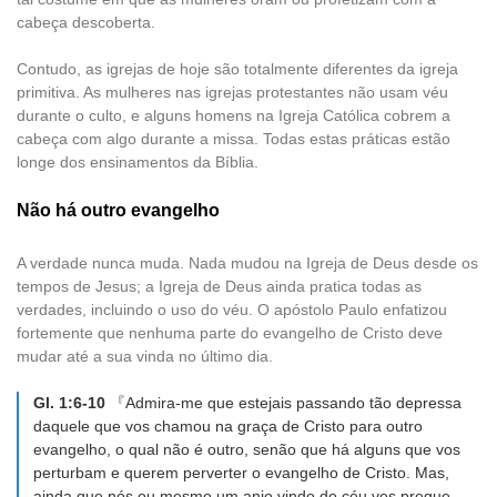
cabeça descoberta.
Contudo, as igrejas de hoje são totalmente diferentes da igreja
primitiva. As mulheres nas igrejas protestantes não usam véu
durante o culto, e alguns homens na Igreja Católica cobrem a
cabeça com algo durante a missa. Todas estas práticas estão
longe dos ensinamentos da Bíblia.
Não há outro evangelho
A verdade nunca muda. Nada mudou na Igreja de Deus desde os
tempos de Jesus; a Igreja de Deus ainda pratica todas as
verdades, incluindo o uso do véu. O apóstolo Paulo enfatizou
fortemente que nenhuma parte do evangelho de Cristo deve
mudar até a sua vinda no último dia.
Gl. 1:6-10
『Admira-me que estejais passando tão depressa
daquele que vos chamou na graça de Cristo para outro
evangelho, o qual não é outro, senão que há alguns que vos
perturbam e querem perverter o evangelho de Cristo. Mas,
ainda que nós ou mesmo um anjo vindo do céu vos pregue