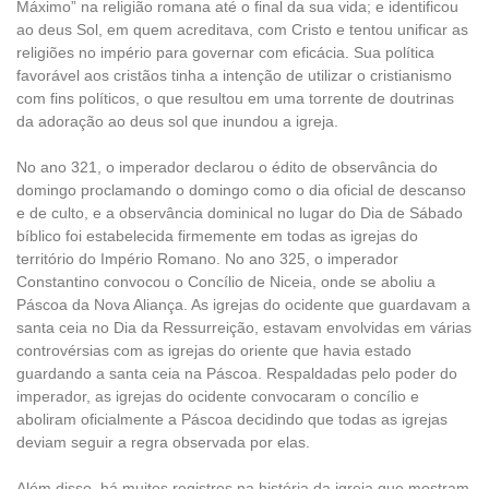
Máximo” na religião romana até o final da sua vida; e identificou
ao deus Sol, em quem acreditava, com Cristo e tentou unificar as
religiões no império para governar com eficácia. Sua política
favorável aos cristãos tinha a intenção de utilizar o cristianismo
com fins políticos, o que resultou em uma torrente de doutrinas
da adoração ao deus sol que inundou a igreja.
No ano 321, o imperador declarou o édito de observância do
domingo proclamando o domingo como o dia oficial de descanso
e de culto, e a observância dominical no lugar do Dia de Sábado
bíblico foi estabelecida firmemente em todas as igrejas do
território do Império Romano. No ano 325, o imperador
Constantino convocou o Concílio de Niceia, onde se aboliu a
Páscoa da Nova Aliança. As igrejas do ocidente que guardavam a
santa ceia no Dia da Ressurreição, estavam envolvidas em várias
controvérsias com as igrejas do oriente que havia estado
guardando a santa ceia na Páscoa. Respaldadas pelo poder do
imperador, as igrejas do ocidente convocaram o concílio e
aboliram oficialmente a Páscoa decidindo que todas as igrejas
deviam seguir a regra observada por elas.
Além disso, há muitos registros na história da igreja que mostram