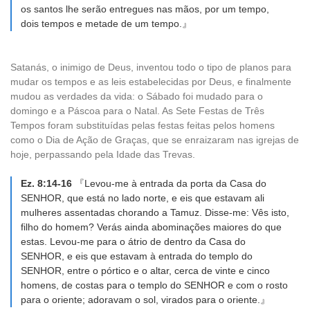
os santos lhe serão entregues nas mãos, por um tempo,
dois tempos e metade de um tempo.』
Satanás, o inimigo de Deus, inventou todo o tipo de planos para
mudar os tempos e as leis estabelecidas por Deus, e finalmente
mudou as verdades da vida: o Sábado foi mudado para o
domingo e a Páscoa para o Natal. As Sete Festas de Três
Tempos foram substituídas pelas festas feitas pelos homens
como o Dia de Ação de Graças, que se enraizaram nas igrejas de
hoje, perpassando pela Idade das Trevas.
Ez. 8:14-16
『Levou-me à entrada da porta da Casa do
SENHOR, que está no lado norte, e eis que estavam ali
mulheres assentadas chorando a Tamuz. Disse-me: Vês isto,
filho do homem? Verás ainda abominações maiores do que
estas. Levou-me para o átrio de dentro da Casa do
SENHOR, e eis que estavam à entrada do templo do
SENHOR, entre o pórtico e o altar, cerca de vinte e cinco
homens, de costas para o templo do SENHOR e com o rosto
para o oriente; adoravam o sol, virados para o oriente.』