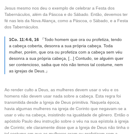
Jesus mesmo nos deu o exemplo de celebrar a Festa dos
Tabernáculos, além da Páscoa e do Sábado. Então, devemos ter
fé nas leis da Nova Aliança, como a Páscoa, o Sábado, e a Festa
dos Tabernáculos.
1Co. 11:4-6, 16
『Todo homem que ora ou profetiza, tendo
a cabeça coberta, desonra a sua própria cabeça. Toda
mulher, porém, que ora ou profetiza com a cabeça sem véu
desonra a sua própria cabeça, [...] Contudo, se alguém quer
ser contencioso, saiba que nós não temos tal costume, nem
as igrejas de Deus.』
Ao render culto a Deus, as mulheres devem usar o véu e os
homens não devem usar nada sobre a cabeça. Esta regra foi
transmitida desde a Igreja de Deus primitiva. Naquela época,
havia algumas mulheres na igreja de Corinto que negavam-se a
usar o véu na cabeça, insistindo na igualdade de gênero. Então o
apóstolo Paulo deu instrução sobre o véu na sua epístola à igreja
de Corinto; ele claramente disse que a Igreja de Deus não tinha o
tal costume em que as mulheres oram ou profetizam com a