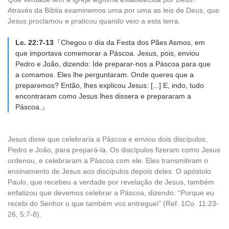
Através da Bíblia examinemos uma por uma as leis de Deus, que
Jesus proclamou e praticou quando veio a esta terra.
Lc. 22:7-13
『Chegou o dia da Festa dos Pães Asmos, em
que importava comemorar a Páscoa. Jesus, pois, enviou
Pedro e João, dizendo: Ide preparar-nos a Páscoa para que
a comamos. Eles lhe perguntaram: Onde queres que a
preparemos? Então, lhes explicou Jesus: [...] E, indo, tudo
encontraram como Jesus lhes dissera e prepararam a
Páscoa.』
Jesus disse que celebraria a Páscoa e enviou dois discípulos,
Pedro e João, para prepará-la. Os discípulos fizeram como Jesus
ordenou, e celebraram a Páscoa com ele. Eles transmitiram o
ensinamento de Jesus aos discípulos depois deles. O apóstolo
Paulo, que recebeu a verdade por revelação de Jesus, também
enfatizou que devemos celebrar a Páscoa, dizendo: “Porque eu
recebi do Senhor o que também vos entreguei” (Ref. 1Co. 11:23-
26, 5:7-8).