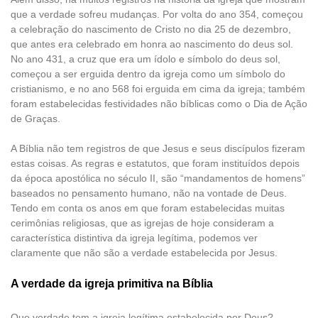
que a verdade sofreu mudanças. Por volta do ano 354, começou
a celebração do nascimento de Cristo no dia 25 de dezembro,
que antes era celebrado em honra ao nascimento do deus sol.
No ano 431, a cruz que era um ídolo e símbolo do deus sol,
começou a ser erguida dentro da igreja como um símbolo do
cristianismo, e no ano 568 foi erguida em cima da igreja; também
foram estabelecidas festividades não bíblicas como o Dia de Ação
de Graças.
A Bíblia não tem registros de que Jesus e seus discípulos fizeram
estas coisas. As regras e estatutos, que foram instituídos depois
da época apostólica no século II, são “mandamentos de homens”
baseados no pensamento humano, não na vontade de Deus.
Tendo em conta os anos em que foram estabelecidas muitas
cerimônias religiosas, que as igrejas de hoje consideram a
característica distintiva da igreja legítima, podemos ver
claramente que não são a verdade estabelecida por Jesus.
A verdade da igreja primitiva na Bíblia
Que verdade tem a igreja legítima estabelecida por Deus?