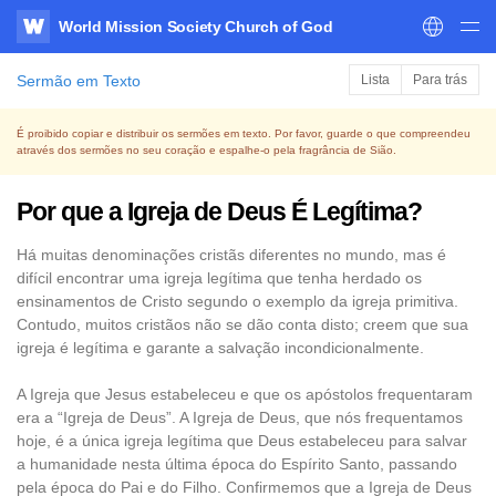
World Mission Society Church of God
WATV
Sermão em Texto
Lista
Para trás
É proibido copiar e distribuir os sermões em texto. Por favor, guarde o que compreendeu
através dos sermões no seu coração e espalhe-o pela fragrância de Sião.
Por que a Igreja de Deus É Legítima?
Há muitas denominações cristãs diferentes no mundo, mas é
difícil encontrar uma igreja legítima que tenha herdado os
ensinamentos de Cristo segundo o exemplo da igreja primitiva.
Contudo, muitos cristãos não se dão conta disto; creem que sua
igreja é legítima e garante a salvação incondicionalmente.
A Igreja que Jesus estabeleceu e que os apóstolos frequentaram
era a “Igreja de Deus”. A Igreja de Deus, que nós frequentamos
hoje, é a única igreja legítima que Deus estabeleceu para salvar
a humanidade nesta última época do Espírito Santo, passando
pela época do Pai e do Filho. Confirmemos que a Igreja de Deus