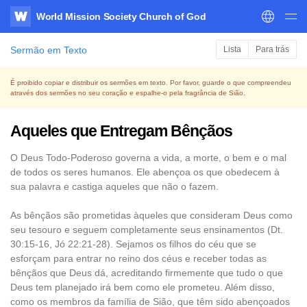
World Mission Society Church of God
WATV
Sermão em Texto
Lista
Para trás
É proibido copiar e distribuir os sermões em texto. Por favor, guarde o que compreendeu
através dos sermões no seu coração e espalhe-o pela fragrância de Sião.
Aqueles que Entregam Bênçãos
O Deus Todo-Poderoso governa a vida, a morte, o bem e o mal
de todos os seres humanos. Ele abençoa os que obedecem à
sua palavra e castiga aqueles que não o fazem.
As bênçãos são prometidas àqueles que consideram Deus como
seu tesouro e seguem completamente seus ensinamentos (Dt.
30:15-16, Jó 22:21-28). Sejamos os filhos do céu que se
esforçam para entrar no reino dos céus e receber todas as
bênçãos que Deus dá, acreditando firmemente que tudo o que
Deus tem planejado irá bem como ele prometeu. Além disso,
como os membros da família de Sião, que têm sido abençoados