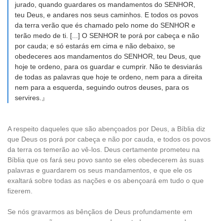
jurado, quando guardares os mandamentos do SENHOR,
teu Deus, e andares nos seus caminhos. E todos os povos
da terra verão que és chamado pelo nome do SENHOR e
terão medo de ti. [...] O SENHOR te porá por cabeça e não
por cauda; e só estarás em cima e não debaixo, se
obedeceres aos mandamentos do SENHOR, teu Deus, que
hoje te ordeno, para os guardar e cumprir. Não te desviarás
de todas as palavras que hoje te ordeno, nem para a direita
nem para a esquerda, seguindo outros deuses, para os
servires.』
A respeito daqueles que são abençoados por Deus, a Bíblia diz
que Deus os porá por cabeça e não por cauda, e todos os povos
da terra os temerão ao vê-los. Deus certamente prometeu na
Bíblia que os fará seu povo santo se eles obedecerem às suas
palavras e guardarem os seus mandamentos, e que ele os
exaltará sobre todas as nações e os abençoará em tudo o que
fizerem.
Se nós gravarmos as bênçãos de Deus profundamente em