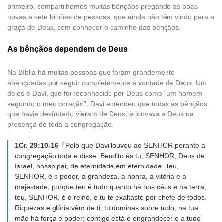
primeiro, compartilhemos muitas bênçãos pregando as boas
novas a sete bilhões de pessoas, que ainda não têm vindo para a
graça de Deus, sem conhecer o caminho das bênçãos.
As bênçãos dependem de Deus
Na Bíblia há muitas pessoas que foram grandemente
abençoadas por seguir completamente a vontade de Deus. Um
deles é Davi, que foi reconhecido por Deus como “um homem
segundo o meu coração”. Davi entendeu que todas as bênçãos
que havia desfrutado vieram de Deus, e louvava a Deus na
presença de toda a congregação.
1Cr. 29:10-16
『Pelo que Davi louvou ao SENHOR perante a
congregação toda e disse: Bendito és tu, SENHOR, Deus de
Israel, nosso pai, de eternidade em eternidade. Teu,
SENHOR, é o poder, a grandeza, a honra, a vitória e a
majestade; porque teu é tudo quanto há nos céus e na terra;
teu, SENHOR, é o reino, e tu te exaltaste por chefe de todos.
Riquezas e glória vêm de ti, tu dominas sobre tudo, na tua
mão há força e poder; contigo está o engrandecer e a tudo