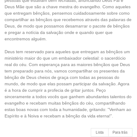
pessoas que estavam bem fechadas, anunciando Deus Pai e
Deus Mãe que são a chave mestra do evangelho. Como aqueles
que entregam bênçãos, pensemos cuidadosamente sobre como
compartilhar as bênçãos que recebemos através das palavras de
Deus, de modo que possamos desamarrar o pacote de bênçãos
e pregar a notícia da salvação onde e quando quer que
encontremos alguém.
Deus tem reservado para aqueles que entregam as bênçãos um
ministério maior do que um embaixador celestial: o sacerdócio
real do céu. Com esperança para as maiores bênçãos que Deus
tem preparado para nós, vamos compartilhar os presentes da
bênção de Deus cheios de graça com todas as pessoas do
mundo, de modo que elas possam participar da salvação. Agora
é a hora de cumprir a profecia de gritar juntos. Peço
sinceramente a todos vocês que ganhem abundantes talentos do
evangelho e recebam muitas bênçãos do céu, compartilhando
estas boas novas com toda a humanidade, gritando: “Venham ao
Espírito e à Noiva e recebam a bênção da vida eterna!”.
Lista
Para trás