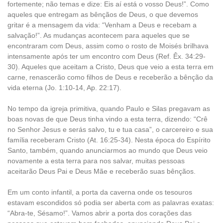
fortemente; não temas e dize: Eis aí está o vosso Deus!”. Como
aqueles que entregam as bênçãos de Deus, o que devemos
gritar é a mensagem da vida: “Venham a Deus e recebam a
salvação!”. As mudanças acontecem para aqueles que se
encontraram com Deus, assim como o rosto de Moisés brilhava
intensamente após ter um encontro com Deus (Ref. Êx. 34:29-
30). Aqueles que aceitam a Cristo, Deus que veio a esta terra em
carne, renascerão como filhos de Deus e receberão a bênção da
vida eterna (Jo. 1:10-14, Ap. 22:17).
No tempo da igreja primitiva, quando Paulo e Silas pregavam as
boas novas de que Deus tinha vindo a esta terra, dizendo: “Crê
no Senhor Jesus e serás salvo, tu e tua casa”, o carcereiro e sua
família receberam Cristo (At. 16:25-34). Nesta época do Espírito
Santo, também, quando anunciarmos ao mundo que Deus veio
novamente a esta terra para nos salvar, muitas pessoas
aceitarão Deus Pai e Deus Mãe e receberão suas bênçãos.
Em um conto infantil, a porta da caverna onde os tesouros
estavam escondidos só podia ser aberta com as palavras exatas:
“Abra-te, Sésamo!”. Vamos abrir a porta dos corações das