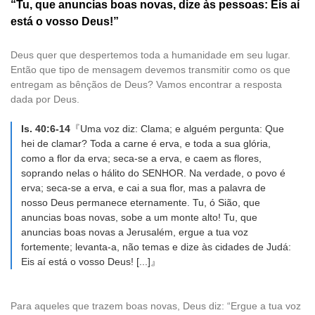
“Tu, que anuncias boas novas, dize às pessoas: Eis aí
está o vosso Deus!”
Deus quer que despertemos toda a humanidade em seu lugar.
Então que tipo de mensagem devemos transmitir como os que
entregam as bênçãos de Deus? Vamos encontrar a resposta
dada por Deus.
Is. 40:6-14
『Uma voz diz: Clama; e alguém pergunta: Que
hei de clamar? Toda a carne é erva, e toda a sua glória,
como a flor da erva; seca-se a erva, e caem as flores,
soprando nelas o hálito do SENHOR. Na verdade, o povo é
erva; seca-se a erva, e cai a sua flor, mas a palavra de
nosso Deus permanece eternamente. Tu, ó Sião, que
anuncias boas novas, sobe a um monte alto! Tu, que
anuncias boas novas a Jerusalém, ergue a tua voz
fortemente; levanta-a, não temas e dize às cidades de Judá:
Eis aí está o vosso Deus! [...]』
Para aqueles que trazem boas novas, Deus diz: “Ergue a tua voz