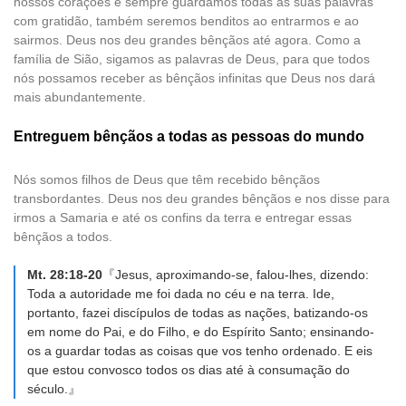
nossos corações e sempre guardamos todas as suas palavras
com gratidão, também seremos benditos ao entrarmos e ao
sairmos. Deus nos deu grandes bênçãos até agora. Como a
família de Sião, sigamos as palavras de Deus, para que todos
nós possamos receber as bênçãos infinitas que Deus nos dará
mais abundantemente.
Entreguem bênçãos a todas as pessoas do mundo
Nós somos filhos de Deus que têm recebido bênçãos
transbordantes. Deus nos deu grandes bênçãos e nos disse para
irmos a Samaria e até os confins da terra e entregar essas
bênçãos a todos.
Mt. 28:18-20
『Jesus, aproximando-se, falou-lhes, dizendo:
Toda a autoridade me foi dada no céu e na terra. Ide,
portanto, fazei discípulos de todas as nações, batizando-os
em nome do Pai, e do Filho, e do Espírito Santo; ensinando-
os a guardar todas as coisas que vos tenho ordenado. E eis
que estou convosco todos os dias até à consumação do
século.』