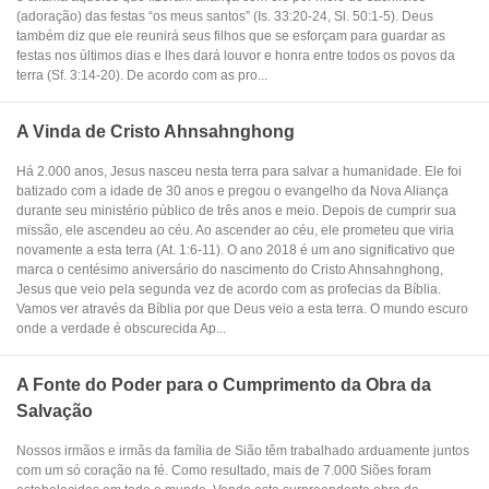
(adoração) das festas “os meus santos” (Is. 33:20-24, Sl. 50:1-5). Deus
também diz que ele reunirá seus filhos que se esforçam para guardar as
festas nos últimos dias e lhes dará louvor e honra entre todos os povos da
terra (Sf. 3:14-20). De acordo com as pro...
A Vinda de Cristo Ahnsahnghong
Há 2.000 anos, Jesus nasceu nesta terra para salvar a humanidade. Ele foi
batizado com a idade de 30 anos e pregou o evangelho da Nova Aliança
durante seu ministério público de três anos e meio. Depois de cumprir sua
missão, ele ascendeu ao céu. Ao ascender ao céu, ele prometeu que viria
novamente a esta terra (At. 1:6-11). O ano 2018 é um ano significativo que
marca o centésimo aniversário do nascimento do Cristo Ahnsahnghong,
Jesus que veio pela segunda vez de acordo com as profecias da Bíblia.
Vamos ver através da Bíblia por que Deus veio a esta terra. O mundo escuro
onde a verdade é obscurecida Ap...
A Fonte do Poder para o Cumprimento da Obra da
Salvação
Nossos irmãos e irmãs da família de Sião têm trabalhado arduamente juntos
com um só coração na fé. Como resultado, mais de 7.000 Siões foram