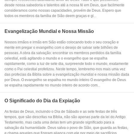
desde nossa sabedoria e talentos até a nossa fé em Deus, que facilmente
consideramos como nossas capacidades, provém de Deus. Espero que
todos os membros da família de Sião deem graças e gl...
Evangelização Mundial e Nossa Missão
Nossos irmãos e irmãs em Sião estão colocando todo o seu coração e
mente em pregar o evangelho com o desejo de salvar sete bilhões de
pessoas. A obra da salvação: encontrar os membros perdidos da família
celestial, está agitando o mundo e o evangelho que se espalha
rapidamente, como a luz de sete dia, surpreende todo o mundo, exatamente
como o Pai celestial profetizou. Neste tempo, lembremo-nos mais uma vez
das profecias da Bíblia sobre a evangelização mundial e nossa missão dada
por Deus. O evangelho se espalha no mundo inteiro O evangelho de Deus
se espalha rapidamente no mundo inteiro de acordo com...
O Significado do Dia da Expiação
As festas de Deus, incluindo o Dia de Sábado e as sete festas de três
tempos, que são descritas na Bíblia, não são apenas parte da lei do Antigo
Testamento, mas cada uma delas tem um grande significado para a
salvação da humanidade. Deus salva o povo de Sião, que guarda as festas,
e chama aqueles que fizeram aliança com ele por meio de sacrifícios