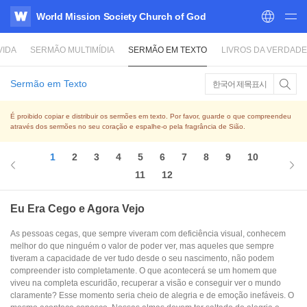
World Mission Society Church of God
WATV
VIDA
SERMÃO MULTIMÍDIA
SERMÃO EM TEXTO
LIVROS DA VERDADE
Sermão em Texto
한국어 제목표시
É proibido copiar e distribuir os sermões em texto. Por favor, guarde o que compreendeu
através dos sermões no seu coração e espalhe-o pela fragrância de Sião.
1
2
3
4
5
6
7
8
9
10
11
12
Eu Era Cego e Agora Vejo
As pessoas cegas, que sempre viveram com deficiência visual, conhecem
melhor do que ninguém o valor de poder ver, mas aqueles que sempre
tiveram a capacidade de ver tudo desde o seu nascimento, não podem
compreender isto completamente. O que acontecerá se um homem que
viveu na completa escuridão, recuperar a visão e conseguir ver o mundo
claramente? Esse momento seria cheio de alegria e de emoção inefáveis. O