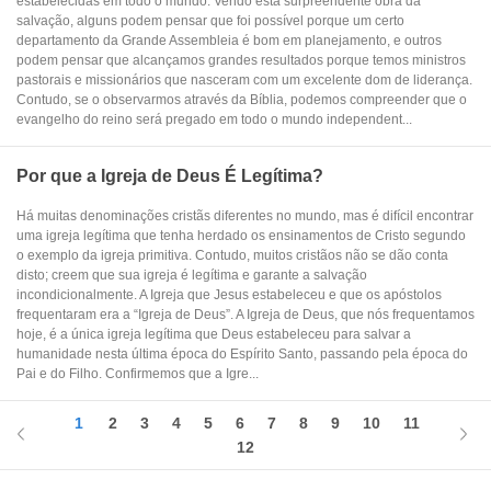
estabelecidas em todo o mundo. Vendo esta surpreendente obra da
salvação, alguns podem pensar que foi possível porque um certo
departamento da Grande Assembleia é bom em planejamento, e outros
podem pensar que alcançamos grandes resultados porque temos ministros
pastorais e missionários que nasceram com um excelente dom de liderança.
Contudo, se o observarmos através da Bíblia, podemos compreender que o
evangelho do reino será pregado em todo o mundo independent...
Por que a Igreja de Deus É Legítima?
Há muitas denominações cristãs diferentes no mundo, mas é difícil encontrar
uma igreja legítima que tenha herdado os ensinamentos de Cristo segundo
o exemplo da igreja primitiva. Contudo, muitos cristãos não se dão conta
disto; creem que sua igreja é legítima e garante a salvação
incondicionalmente. A Igreja que Jesus estabeleceu e que os apóstolos
frequentaram era a “Igreja de Deus”. A Igreja de Deus, que nós frequentamos
hoje, é a única igreja legítima que Deus estabeleceu para salvar a
humanidade nesta última época do Espírito Santo, passando pela época do
Pai e do Filho. Confirmemos que a Igre...
1
2
3
4
5
6
7
8
9
10
11
12