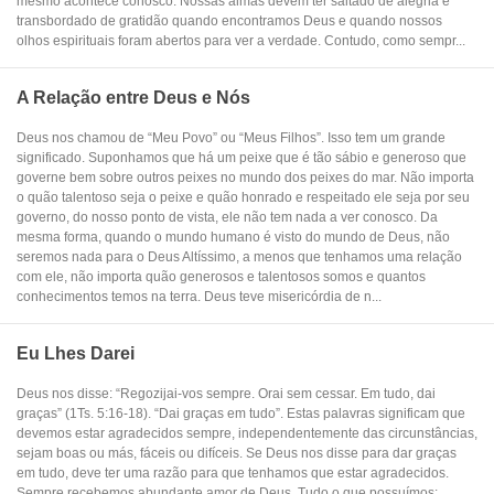
mesmo acontece conosco. Nossas almas devem ter saltado de alegria e
transbordado de gratidão quando encontramos Deus e quando nossos
olhos espirituais foram abertos para ver a verdade. Contudo, como sempr...
A Relação entre Deus e Nós
Deus nos chamou de “Meu Povo” ou “Meus Filhos”. Isso tem um grande
significado. Suponhamos que há um peixe que é tão sábio e generoso que
governe bem sobre outros peixes no mundo dos peixes do mar. Não importa
o quão talentoso seja o peixe e quão honrado e respeitado ele seja por seu
governo, do nosso ponto de vista, ele não tem nada a ver conosco. Da
mesma forma, quando o mundo humano é visto do mundo de Deus, não
seremos nada para o Deus Altíssimo, a menos que tenhamos uma relação
com ele, não importa quão generosos e talentosos somos e quantos
conhecimentos temos na terra. Deus teve misericórdia de n...
Eu Lhes Darei
Deus nos disse: “Regozijai-vos sempre. Orai sem cessar. Em tudo, dai
graças” (1Ts. 5:16-18). “Dai graças em tudo”. Estas palavras significam que
devemos estar agradecidos sempre, independentemente das circunstâncias,
sejam boas ou más, fáceis ou difíceis. Se Deus nos disse para dar graças
em tudo, deve ter uma razão para que tenhamos que estar agradecidos.
Sempre recebemos abundante amor de Deus. Tudo o que possuímos: