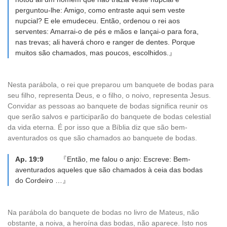
perguntou-lhe: Amigo, como entraste aqui sem veste
nupcial? E ele emudeceu. Então, ordenou o rei aos
serventes: Amarrai-o de pés e mãos e lançai-o para fora,
nas trevas; ali haverá choro e ranger de dentes. Porque
muitos são chamados, mas poucos, escolhidos.』
Nesta parábola, o rei que preparou um banquete de bodas para
seu filho, representa Deus, e o filho, o noivo, representa Jesus.
Convidar as pessoas ao banquete de bodas significa reunir os
que serão salvos e participarão do banquete de bodas celestial
da vida eterna. É por isso que a Bíblia diz que são bem-
aventurados os que são chamados ao banquete de bodas.
Ap. 19:9
『Então, me falou o anjo: Escreve: Bem-
aventurados aqueles que são chamados à ceia das bodas
do Cordeiro …』
Na parábola do banquete de bodas no livro de Mateus, não
obstante, a noiva, a heroína das bodas, não aparece. Isto nos