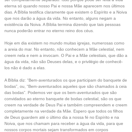
eterna só quando nosso Pai e nossa Mãe aparecem nos últimos
dias. A Bíblia testifica claramente que existem o Espírito e a Noiva
que nos darão a água da vida. No entanto, alguns negam a
existência da Noiva. A Bíblia termina dizendo que tais pessoas
nunca poderão entrar no eterno reino dos céus.
Hoje em dia existem no mundo muitas igrejas, numerosas como
a areia do mar. No entanto, não conhecem a Mãe celestial, nem
creem nela e nem a invocam. O Pai e a Mãe celestiais, que dão a
água da vida, não são Deuses delas, e o privilégio de conhecê-
los não é dado a elas.
A Bíblia diz: “Bem-aventurados os que participam do banquete de
bodas”, ou, “Bem-aventurados aqueles que são chamados à ceia
das bodas”. Podemos ver que os bem-aventurados que são
convidados ao eterno banquete de bodas celestial, são os que
creem na verdade de Deus Pai e também compreendem e creem
completamente na verdade da Mãe. Espero que todos os filhos
de Deus guardem até o último dia a nossa fé no Espírito e na
Noiva, que nos chamam para receber a água da vida, para que
nossos corpos mortais sejam transformados em corpos