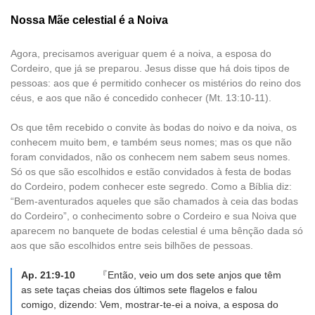
Nossa Mãe celestial é a Noiva
Agora, precisamos averiguar quem é a noiva, a esposa do
Cordeiro, que já se preparou. Jesus disse que há dois tipos de
pessoas: aos que é permitido conhecer os mistérios do reino dos
céus, e aos que não é concedido conhecer (Mt. 13:10-11).
Os que têm recebido o convite às bodas do noivo e da noiva, os
conhecem muito bem, e também seus nomes; mas os que não
foram convidados, não os conhecem nem sabem seus nomes.
Só os que são escolhidos e estão convidados à festa de bodas
do Cordeiro, podem conhecer este segredo. Como a Bíblia diz:
“Bem-aventurados aqueles que são chamados à ceia das bodas
do Cordeiro”, o conhecimento sobre o Cordeiro e sua Noiva que
aparecem no banquete de bodas celestial é uma bênção dada só
aos que são escolhidos entre seis bilhões de pessoas.
Ap. 21:9-10
『Então, veio um dos sete anjos que têm
as sete taças cheias dos últimos sete flagelos e falou
comigo, dizendo: Vem, mostrar-te-ei a noiva, a esposa do