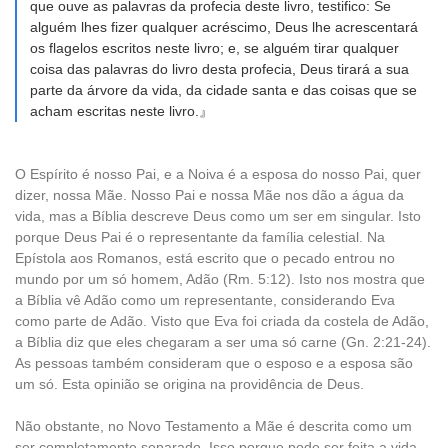
que ouve as palavras da profecia deste livro, testifico: Se
alguém lhes fizer qualquer acréscimo, Deus lhe acrescentará
os flagelos escritos neste livro; e, se alguém tirar qualquer
coisa das palavras do livro desta profecia, Deus tirará a sua
parte da árvore da vida, da cidade santa e das coisas que se
acham escritas neste livro.』
O Espírito é nosso Pai, e a Noiva é a esposa do nosso Pai, quer
dizer, nossa Mãe. Nosso Pai e nossa Mãe nos dão a água da
vida, mas a Bíblia descreve Deus como um ser em singular. Isto
porque Deus Pai é o representante da família celestial. Na
Epístola aos Romanos, está escrito que o pecado entrou no
mundo por um só homem, Adão (Rm. 5:12). Isto nos mostra que
a Bíblia vê Adão como um representante, considerando Eva
como parte de Adão. Visto que Eva foi criada da costela de Adão,
a Bíblia diz que eles chegaram a ser uma só carne (Gn. 2:21-24).
As pessoas também consideram que o esposo e a esposa são
um só. Esta opinião se origina na providência de Deus.
Não obstante, no Novo Testamento a Mãe é descrita como um
ser completamente separado. Isso porque pode ser feita a vida