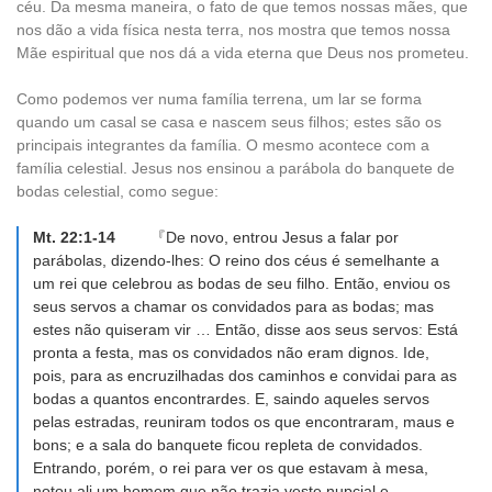
céu. Da mesma maneira, o fato de que temos nossas mães, que
nos dão a vida física nesta terra, nos mostra que temos nossa
Mãe espiritual que nos dá a vida eterna que Deus nos prometeu.
Como podemos ver numa família terrena, um lar se forma
quando um casal se casa e nascem seus filhos; estes são os
principais integrantes da família. O mesmo acontece com a
família celestial. Jesus nos ensinou a parábola do banquete de
bodas celestial, como segue:
Mt. 22:1-14
『De novo, entrou Jesus a falar por
parábolas, dizendo-lhes: O reino dos céus é semelhante a
um rei que celebrou as bodas de seu filho. Então, enviou os
seus servos a chamar os convidados para as bodas; mas
estes não quiseram vir … Então, disse aos seus servos: Está
pronta a festa, mas os convidados não eram dignos. Ide,
pois, para as encruzilhadas dos caminhos e convidai para as
bodas a quantos encontrardes. E, saindo aqueles servos
pelas estradas, reuniram todos os que encontraram, maus e
bons; e a sala do banquete ficou repleta de convidados.
Entrando, porém, o rei para ver os que estavam à mesa,
notou ali um homem que não trazia veste nupcial e