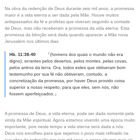
Na obra da redenção de Deus durante seis mil anos, a promessa
maior é a vida eterna a ser dada pela Mãe. Houve muitos
antepassados da fé e profetas que viveram segundo a vontade
de Deus, mas não receberam a promessa da vida eterna. Esta
promessa da bênção será dada quando aparecer a Mãe nova
Jerusalém nos últimos dias.
Hb. 11:38-40
『(homens dos quais o mundo não era
digno), errantes pelos desertos, pelos montes, pelas covas,
pelos antros da terra. Ora, todos estes que obtiveram bom
testemunho por sua fé não obtiveram, contudo, a
concretização da promessa, por haver Deus provido coisa
superior a nosso respeito, para que eles, sem nós, não
fossem aperfeiçoados.』
A promessa de Deus, a vida eterna, pode ser dada somente pela
vinda da Mãe espiritual. Agora estamos vivendo uma época muito
importante, pois neste tempo a vida eterna será dada a nós.
Deus nos escolheu para que sejamos o povo mais refinado na
sua obra da redenção por seis mil anos, e agora ele nos guia ao