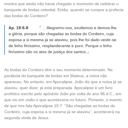
mostra que ainda não havia chegado o momento de celebrar o
banquete de bodas celestial. Então, quando se cumpre a profecia
das bodas do Cordeiro?
Ap. 19:6-8
『… Alegremo-nos, exultemos e demos-lhe
a glória, porque são chegadas as bodas do Cordeiro, cuja
esposa a si mesma já se ataviou, pois lhe foi dado vestir-se
de linho finíssimo, resplandecente e puro. Porque o linho
finíssimo são os atos de justiça dos santos.』
As bodas do Cordeiro têm o seu momento determinado. Na
parábola do banquete de bodas em Mateus, a noiva não
apareceu. No entanto, em Apocalipse, João diz que a noiva já se
ataviou, quer dizer, já está preparada. Apocalipse é um livro
profético escrito pelo apóstolo João por volta do ano 96 d.C., em
que viu em visão o que aconteceria no futuro. Portanto, o evento
de que nos fala Apocalipse 19:7: “São chegadas as bodas do
Cordeiro, cuja esposa a si mesma já se ataviou”, acontecerá na
segunda vinda de Jesus.