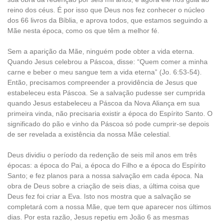
reino dos céus. É por isso que Deus nos fez conhecer o núcleo
dos 66 livros da Bíblia, e aprova todos, que estamos seguindo a
Mãe nesta época, como os que têm a melhor fé.
Sem a aparição da Mãe, ninguém pode obter a vida eterna.
Quando Jesus celebrou a Páscoa, disse: “Quem comer a minha
carne e beber o meu sangue tem a vida eterna” (Jo. 6:53-54).
Então, precisamos compreender a providência de Jesus que
estabeleceu esta Páscoa. Se a salvação pudesse ser cumprida
quando Jesus estabeleceu a Páscoa da Nova Aliança em sua
primeira vinda, não precisaria existir a época do Espírito Santo. O
significado do pão e vinho da Páscoa só pode cumprir-se depois
de ser revelada a existência da nossa Mãe celestial.
Deus dividiu o período da redenção de seis mil anos em três
épocas: a época do Pai, a época do Filho e a época do Espírito
Santo; e fez planos para a nossa salvação em cada época. Na
obra de Deus sobre a criação de seis dias, a última coisa que
Deus fez foi criar a Eva. Isto nos mostra que a salvação se
completará com a nossa Mãe, que tem que aparecer nos últimos
dias. Por esta razão, Jesus repetiu em João 6 as mesmas