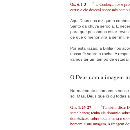
Os. 6:1-3
『… Conheçamos e prossi
certa; e ele descerá sobre nós como
Aqui Deus nos diz que o conheci
Santo da chuva serôdia. É nece
para que possamos estar revest
de que o menor virá a ser mil, 
Por esta razão, a Bíblia nos a
nossa fé sobre a rocha. A respe
vamos ter um tempo de estudar s
O Deus com a imagem ma
Normalmente chamamos nosso Cr
só. Mas, Deus que criou todas 
Gn. 1:26-27
『Também disse Deus
semelhança; tenha ele domínio sobre
domésticos, sobre toda a terra e sobr
homem à sua imagem, à imagem de 