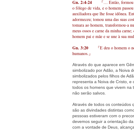
Gn. 2:4-24
『… Então, formou o S
o fôlego de vida, e o homem passou
auxiliadora que lhe fosse idônea. 
adormeceu; tomou uma das suas cos
tomara ao homem, transformou-a num
meus ossos e carne da minha carne; 
homem pai e mãe e se une à sua mul
Gn. 3:20
『E deu o homem o nome d
humanos.』
Através do que aparece em Gêne
simbolizado por Adão, a Noiva d
simbolizados pelos filhos de Ad
representa a Noiva de Cristo, e
todos os homens que vivem na te
não serão salvos.
Através de todos os conteúdos 
são as divindades distintas com
pessoas estiveram com o precon
devemos seguir a orientação da 
com a vontade de Deus, alcanç