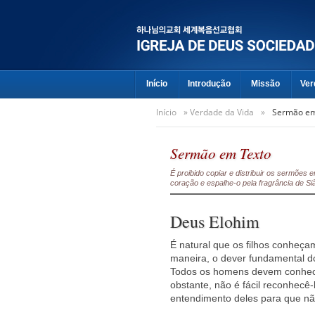
Início
Introdução
Missão
Ver
Início
»
Verdade da Vida
»
Sermão em
Sermão em Texto
É proibido copiar e distribuir os sermõe
coração e espalhe-o pela fragrância de Si
Deus Elohim
É natural que os filhos conheç
maneira, o dever fundamental 
Todos os homens devem conhece
obstante, não é fácil reconhecê
entendimento deles para que não 