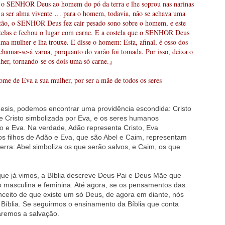
ENHOR Deus ao homem do pó da terra e lhe soprou nas narinas
 a ser alma vivente … para o homem, todavia, não se achava uma
Então, o SENHOR Deus fez cair pesado sono sobre o homem, e este
telas e fechou o lugar com carne. E a costela que o SENHOR Deus
a mulher e lha trouxe. E disse o homem: Esta, afinal, é osso dos
chamar-se-á varoa, porquanto do varão foi tomada. Por isso, deixa o
her, tornando-se os dois uma só carne.』
e Eva a sua mulher, por ser a mãe de todos os seres
sis, podemos encontrar uma providência escondida: Cristo
e Cristo simbolizada por Eva, e os seres humanos
ão e Eva. Na verdade, Adão representa Cristo, Eva
 os filhos de Adão e Eva, que são Abel e Caim, representam
rra: Abel simboliza os que serão salvos, e Caim, os que
que já vimos, a Bíblia descreve Deus Pai e Deus Mãe que
o masculina e feminina. Até agora, se os pensamentos das
ceito de que existe um só Deus, de agora em diante, nós
Bíblia. Se seguirmos o ensinamento da Bíblia que conta
aremos a salvação.