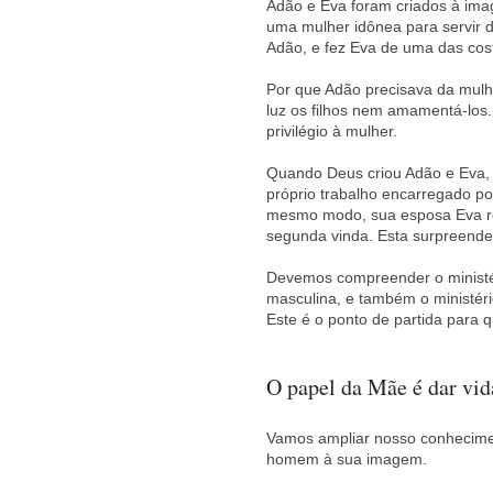
Adão e Eva foram criados à imag
uma mulher idônea para servir d
Adão, e fez Eva de uma das cos
Por que Adão precisava da mul
luz os filhos nem amamentá-los
privilégio à mulher.
Quando Deus criou Adão e Eva, 
próprio trabalho encarregado po
mesmo modo, sua esposa Eva re
segunda vinda. Esta surpreend
Devemos compreender o ministér
masculina, e também o ministéri
Este é o ponto de partida par
O papel da Mãe é dar vid
Vamos ampliar nosso conhecimen
homem à sua imagem.