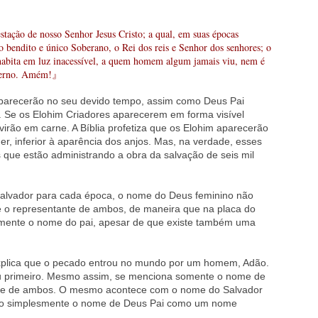
ão de nosso Senhor Jesus Cristo; a qual, em suas épocas
o bendito e único Soberano, o Rei dos reis e Senhor dos senhores; o
 habita em luz inacessível, a quem homem algum jamais viu, nem é
 eterno. Amém!』
aparecerão no seu devido tempo, assim como Deus Pai
 Se os Elohim Criadores aparecerem em forma visível
virão em carne. A Bíblia profetiza que os Elohim aparecerão
, inferior à aparência dos anjos. Mas, na verdade, esses
que estão administrando a obra da salvação de seis mil
lvador para cada época, o nome do Deus feminino não
é o representante de ambos, de maneira que na placa do
mente o nome do pai, apesar de que existe também uma
xplica que o pecado entrou no mundo por um homem, Adão.
u primeiro. Mesmo assim, se menciona somente o nome de
nte de ambos. O mesmo acontece com o nome do Salvador
ado simplesmente o nome de Deus Pai como um nome