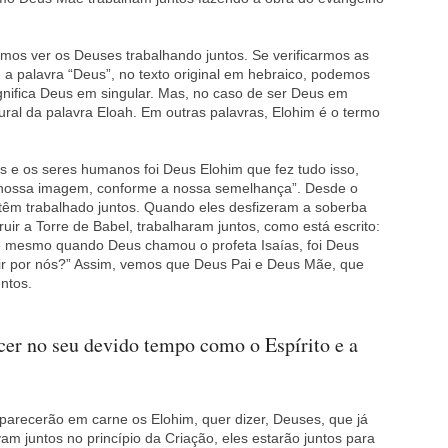
mos ver os Deuses trabalhando juntos. Se verificarmos as
 a palavra “Deus”, no texto original em hebraico, podemos
ignifica Deus em singular. Mas, no caso de ser Deus em
lural da palavra Eloah. Em outras palavras, Elohim é o termo
s e os seres humanos foi Deus Elohim que fez tudo isso,
nossa imagem, conforme a nossa semelhança”. Desde o
 têm trabalhado juntos. Quando eles desfizeram a soberba
ir a Torre de Babel, trabalharam juntos, como está escrito:
 mesmo quando Deus chamou o profeta Isaías, foi Deus
ir por nós?” Assim, vemos que Deus Pai e Deus Mãe, que
ntos.
er no seu devido tempo como o Espírito e a
parecerão em carne os Elohim, quer dizer, Deuses, que já
am juntos no princípio da Criação, eles estarão juntos para