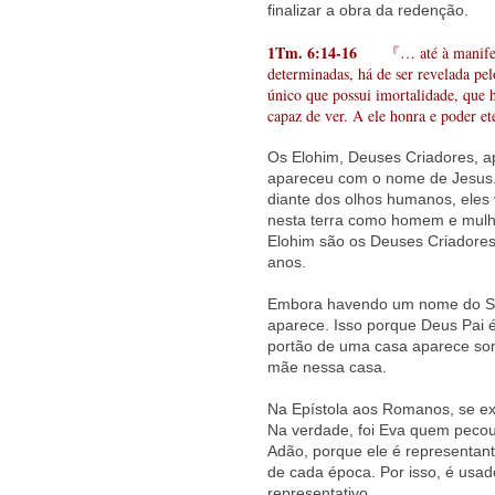
finalizar a obra da redenção.
1Tm. 6:14-16
『… até à manifestaç
determinadas, há de ser revelada pel
único que possui imortalidade, que
capaz de ver. A ele honra e poder
Os Elohim, Deuses Criadores, 
apareceu com o nome de Jesus.
diante dos olhos humanos, eles 
nesta terra como homem e mulher
Elohim são os Deuses Criadores 
anos.
Embora havendo um nome do Sa
aparece. Isso porque Deus Pai 
portão de uma casa aparece so
mãe nessa casa.
Na Epístola aos Romanos, se e
Na verdade, foi Eva quem peco
Adão, porque ele é representa
de cada época. Por isso, é us
representativo.