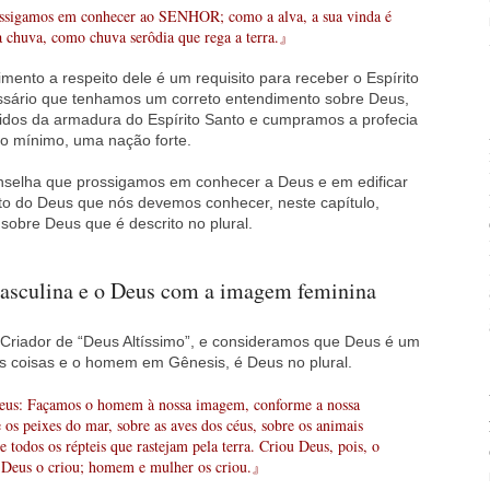
gamos em conhecer ao SENHOR; como a alva, a sua vinda é
 a chuva, como chuva serôdia que rega a terra.』
mento a respeito dele é um requisito para receber o Espírito
ssário que tenhamos um correto entendimento sobre Deus,
idos da armadura do Espírito Santo e cumpramos a profecia
e o mínimo, uma nação forte.
conselha que prossigamos em conhecer a Deus e em edificar
ito do Deus que nós devemos conhecer, neste capítulo,
obre Deus que é descrito no plural.
sculina e o Deus com a imagem feminina
iador de “Deus Altíssimo”, e consideramos que Deus é um
as coisas e o homem em Gênesis, é Deus no plural.
: Façamos o homem à nossa imagem, conforme a nossa
 os peixes do mar, sobre as aves dos céus, sobre os animais
e todos os répteis que rastejam pela terra. Criou Deus, pois, o
Deus o criou; homem e mulher os criou.』