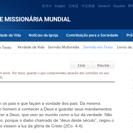
한국어
English
日本語
中文简体
Deutsch
Español
हिन्द
dade da Vida
Notícias da Igreja
Contribuição para a Sociedade
Prê
Verdade da Vida
Sermão Multimídia
Sermão em Texto
Livros da
 Texto
Lista
Para trás
s em texto. Por favor, guarde o que compreendeu através dos sermões no seu
ão.
am os pais e que façam a vontade dos pais. Da mesma
do homem é conhecer a Deus e guardar seus mandamentos.
r a Deus, que veio ao mundo como a luz da verdade. Não
-lo, porque o diabo chamado de “deus deste século”, cegou o
vissem a luz da glória de Cristo (2Co. 4:4).