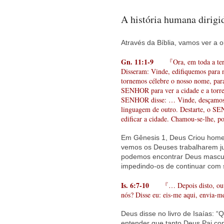
A história humana dirig
Através da Bíblia, vamos ver a
Gn. 11:1-9
『Ora, em toda a terra
Disseram: Vinde, edifiquemos para n
tornemos célebre o nosso nome, para
SENHOR para ver a cidade e a torre
SENHOR disse: … Vinde, desçamos e
linguagem de outro. Destarte, o SEN
edificar a cidade. Chamou-se-lhe, 
Em Gênesis 1, Deus Criou home
vemos os Deuses trabalharem j
podemos encontrar Deus mascul
impedindo-os de continuar com 
Is. 6:7-10
『… Depois disto, ouvi a
nós? Disse eu: eis-me aqui, envi
Deus disse no livro de Isaías:
entender que tanto Deus Pai co