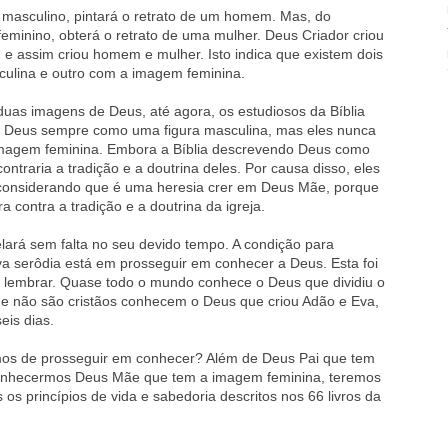
o masculino, pintará o retrato de um homem. Mas, do
 feminino, obterá o retrato de uma mulher. Deus Criador criou
e assim criou homem e mulher. Isto indica que existem dois
lina e outro com a imagem feminina.
 duas imagens de Deus, até agora, os estudiosos da Bíblia
o Deus sempre como uma figura masculina, mas eles nunca
magem feminina. Embora a Bíblia descrevendo Deus como
ontraria a tradição e a doutrina deles. Por causa disso, eles
 considerando que é uma heresia crer em Deus Mãe, porque
 contra a tradição e a doutrina da igreja.
lará sem falta no seu devido tempo. A condição para
va serôdia está em prosseguir em conhecer a Deus. Esta foi
 lembrar. Quase todo o mundo conhece o Deus que dividiu o
e não são cristãos conhecem o Deus que criou Adão e Eva,
eis dias.
mos de prosseguir em conhecer? Além de Deus Pai que tem
onhecermos Deus Mãe que tem a imagem feminina, teremos
os princípios de vida e sabedoria descritos nos 66 livros da