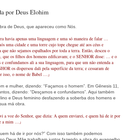
ida por Deus Elohim
 obra de Deus, que apareceu como Nós.
 havia apenas uma linguagem e uma só maneira de falar …
ós uma cidade e uma torre cujo tope chegue até aos céus e
 que não sejamos espalhados por toda a terra. Então, desceu o
, que os filhos dos homens edificavam; e o SENHOR disse: … e o
 confundamos ali a sua linguagem, para que um não entenda a
HOR os dispersou dali pela superfície da terra; e cessaram de
por isso, o nome de Babel …』
m e mulher, dizendo: “Façamos o homem”. Em Gênesis 11,
untos, dizendo: “Desçamos e confundamos”. Aqui também
ino e Deus feminino desfazendo a soberba dos homens e
sua má obra.
 voz do Senhor, que dizia: A quem enviarei, e quem há de ir por
a-me a mim …』
 “Quem há de ir por nós?” Com isso também podemos
mo Deus Mãe trabalham juntos fazendo a obra do evangelho