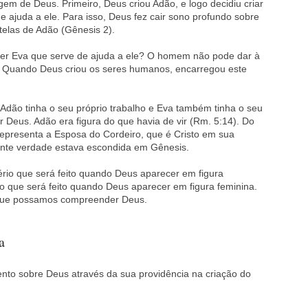
em de Deus. Primeiro, Deus criou Adão, e logo decidiu criar
e ajuda a ele. Para isso, Deus fez cair sono profundo sobre
telas de Adão (Gênesis 2).
her Eva que serve de ajuda a ele? O homem não pode dar à
. Quando Deus criou os seres humanos, encarregou este
Adão tinha o seu próprio trabalho e Eva também tinha o seu
r Deus. Adão era figura do que havia de vir (Rm. 5:14). Do
presenta a Esposa do Cordeiro, que é Cristo em sua
ente verdade estava escondida em Gênesis.
io que será feito quando Deus aparecer em figura
o que será feito quando Deus aparecer em figura feminina.
a que possamos compreender Deus.
a
to sobre Deus através da sua providência na criação do