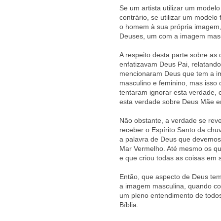
Se um artista utilizar um model
contrário, se utilizar um modelo
o homem à sua própria imagem, 
Deuses, um com a imagem mascu
A respeito desta parte sobre as
enfatizavam Deus Pai, relatand
mencionaram Deus que tem a i
masculino e feminino, mas isso c
tentaram ignorar esta verdade,
esta verdade sobre Deus Mãe era
Não obstante, a verdade se reve
receber o Espírito Santo da chu
a palavra de Deus que devemos
Mar Vermelho. Até mesmo os qu
e que criou todas as coisas em s
Então, que aspecto de Deus te
a imagem masculina, quando c
um pleno entendimento de todos 
Bíblia.