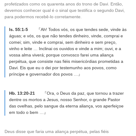
profetizados como os quarenta anos do trono de Davi. Então,
devemos conhecer qual é o sinal que testifica o segundo Davi,
para podermos recebê-lo corretamente.
Is. 55:1-5
『Ah! Todos vós, os que tendes sede, vinde às
águas; e vós, os que não tendes dinheiro, vinde, comprai e
comei; sim, vinde e comprai, sem dinheiro e sem preço,
vinho e leite … Inclinai os ouvidos e vinde a mim; ouvi, e a
vossa alma viverá; porque convosco farei uma aliança
perpétua, que consiste nas fiéis misericórdias prometidas a
Davi. Eis que eu o dei por testemunho aos povos, como
príncipe e governador dos povos …』
Hb. 13:20-21
『Ora, o Deus da paz, que tornou a trazer
dentre os mortos a Jesus, nosso Senhor, o grande Pastor
das ovelhas, pelo sangue da eterna aliança, vos aperfeiçoe
em todo o bem …』
Deus disse que faria uma aliança perpétua, pelas fiéis