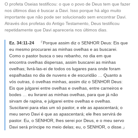
O profeta Oseias testificou: o que o povo de Deus tem que fazer
nos últimos dias é buscar a Davi. Isso porque há algo muito
importante que não pode ser solucionado sem encontrar Davi.
Através dos profetas do Antigo Testamento, Deus testificou
repetidamente que Davi apareceria nos últimos dias.
Ez. 34:11-24
『Porque assim diz o SENHOR Deus: Eis que
eu mesmo procurarei as minhas ovelhas e as buscarei.
Como o pastor busca o seu rebanho, no dia em que
encontra ovelhas dispersas, assim buscarei as minhas
ovelhas; livrá-las-ei de todos os lugares para onde foram
espalhadas no dia de nuvens e de escuridão … Quanto a
vós outras, ó ovelhas minhas, assim diz o SENHOR Deus:
Eis que julgarei entre ovelhas e ovelhas, entre carneiros e
bodes … eu livrarei as minhas ovelhas, para que já não
sirvam de rapina, e julgarei entre ovelhas e ovelhas.
Suscitarei para elas um só pastor, e ele as apascentará; o
meu servo Davi é que as apascentará; ele lhes servirá de
pastor. Eu, o SENHOR, lhes serei por Deus, e o meu servo
Davi será príncipe no meio delas; eu, o SENHOR, o disse.』