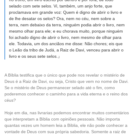
selado com sete selos. Vi, também, um anjo forte, que
proclamava em grande voz: Quem é digno de abrir o livro e
de lhe desatar os selos? Ora, nem no céu, nem sobre a
terra, nem debaixo da terra, ninguém podia abrir o livro, nem
mesmo olhar para ele; e eu chorava muito, porque ninguém
foi achado digno de abrir o livro, nem mesmo de olhar para
ele. Todavia, um dos anciãos me disse: Não chores; eis que
o Leão da tribo de Judá, a Raiz de Davi, venceu para abrir o
livro e os seus sete selos.』
A Bíblia testifica que o único que pode nos revelar o mistério de
Deus é a Raiz de Davi, ou seja, Cristo que vem no nome de Davi.
Se o mistério de Deus permanecer selado até o fim, como
poderemos conhecer o caminho para a vida eterna e o reino dos
céus?
Hoje em dia, nas livrarias podemos encontrar muitos comentários
que interpretam a Bíblia com opiniões pessoais. Não importa
quantas vezes um homem leia a Bíblia, ele não pode conhecer a
vontade de Deus com sua própria sabedoria. Somente a raiz de