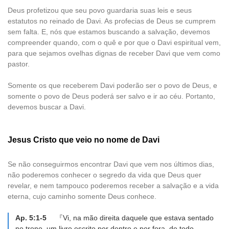
Deus profetizou que seu povo guardaria suas leis e seus
estatutos no reinado de Davi. As profecias de Deus se cumprem
sem falta. E, nós que estamos buscando a salvação, devemos
compreender quando, com o quê e por que o Davi espiritual vem,
para que sejamos ovelhas dignas de receber Davi que vem como
pastor.
Somente os que receberem Davi poderão ser o povo de Deus, e
somente o povo de Deus poderá ser salvo e ir ao céu. Portanto,
devemos buscar a Davi.
Jesus Cristo que veio no nome de Davi
Se não conseguirmos encontrar Davi que vem nos últimos dias,
não poderemos conhecer o segredo da vida que Deus quer
revelar, e nem tampouco poderemos receber a salvação e a vida
eterna, cujo caminho somente Deus conhece.
Ap. 5:1-5
『Vi, na mão direita daquele que estava sentado
no trono, um livro escrito por dentro e por fora, de todo