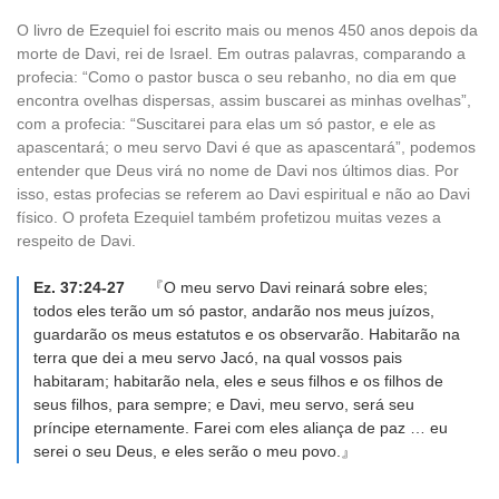
O livro de Ezequiel foi escrito mais ou menos 450 anos depois da
morte de Davi, rei de Israel. Em outras palavras, comparando a
profecia: “Como o pastor busca o seu rebanho, no dia em que
encontra ovelhas dispersas, assim buscarei as minhas ovelhas”,
com a profecia: “Suscitarei para elas um só pastor, e ele as
apascentará; o meu servo Davi é que as apascentará”, podemos
entender que Deus virá no nome de Davi nos últimos dias. Por
isso, estas profecias se referem ao Davi espiritual e não ao Davi
físico. O profeta Ezequiel também profetizou muitas vezes a
respeito de Davi.
Ez. 37:24-27
『O meu servo Davi reinará sobre eles;
todos eles terão um só pastor, andarão nos meus juízos,
guardarão os meus estatutos e os observarão. Habitarão na
terra que dei a meu servo Jacó, na qual vossos pais
habitaram; habitarão nela, eles e seus filhos e os filhos de
seus filhos, para sempre; e Davi, meu servo, será seu
príncipe eternamente. Farei com eles aliança de paz … eu
serei o seu Deus, e eles serão o meu povo.』