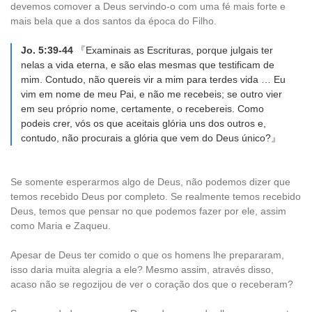
devemos comover a Deus servindo-o com uma fé mais forte e
mais bela que a dos santos da época do Filho.
Jo. 5:39-44
『Examinais as Escrituras, porque julgais ter
nelas a vida eterna, e são elas mesmas que testificam de
mim. Contudo, não quereis vir a mim para terdes vida … Eu
vim em nome de meu Pai, e não me recebeis; se outro vier
em seu próprio nome, certamente, o recebereis. Como
podeis crer, vós os que aceitais glória uns dos outros e,
contudo, não procurais a glória que vem do Deus único?』
Se somente esperarmos algo de Deus, não podemos dizer que
temos recebido Deus por completo. Se realmente temos recebido
Deus, temos que pensar no que podemos fazer por ele, assim
como Maria e Zaqueu.
Apesar de Deus ter comido o que os homens lhe prepararam,
isso daria muita alegria a ele? Mesmo assim, através disso,
acaso não se regozijou de ver o coração dos que o receberam?