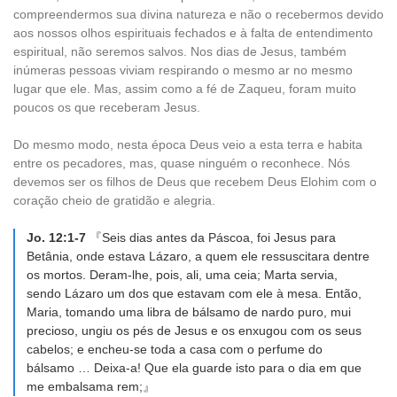
compreendermos sua divina natureza e não o recebermos devido
aos nossos olhos espirituais fechados e à falta de entendimento
espiritual, não seremos salvos. Nos dias de Jesus, também
inúmeras pessoas viviam respirando o mesmo ar no mesmo
lugar que ele. Mas, assim como a fé de Zaqueu, foram muito
poucos os que receberam Jesus.
Do mesmo modo, nesta época Deus veio a esta terra e habita
entre os pecadores, mas, quase ninguém o reconhece. Nós
devemos ser os filhos de Deus que recebem Deus Elohim com o
coração cheio de gratidão e alegria.
Jo. 12:1-7
『Seis dias antes da Páscoa, foi Jesus para
Betânia, onde estava Lázaro, a quem ele ressuscitara dentre
os mortos. Deram-lhe, pois, ali, uma ceia; Marta servia,
sendo Lázaro um dos que estavam com ele à mesa. Então,
Maria, tomando uma libra de bálsamo de nardo puro, mui
precioso, ungiu os pés de Jesus e os enxugou com os seus
cabelos; e encheu-se toda a casa com o perfume do
bálsamo … Deixa-a! Que ela guarde isto para o dia em que
me embalsama rem;』