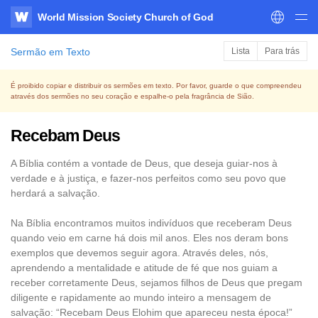
World Mission Society Church of God
WATV
Sermão em Texto
Lista
Para trás
É proibido copiar e distribuir os sermões em texto. Por favor, guarde o que compreendeu
através dos sermões no seu coração e espalhe-o pela fragrância de Sião.
Recebam Deus
A Bíblia contém a vontade de Deus, que deseja guiar-nos à
verdade e à justiça, e fazer-nos perfeitos como seu povo que
herdará a salvação.
Na Bíblia encontramos muitos indivíduos que receberam Deus
quando veio em carne há dois mil anos. Eles nos deram bons
exemplos que devemos seguir agora. Através deles, nós,
aprendendo a mentalidade e atitude de fé que nos guiam a
receber corretamente Deus, sejamos filhos de Deus que pregam
diligente e rapidamente ao mundo inteiro a mensagem de
salvação: “Recebam Deus Elohim que apareceu nesta época!”