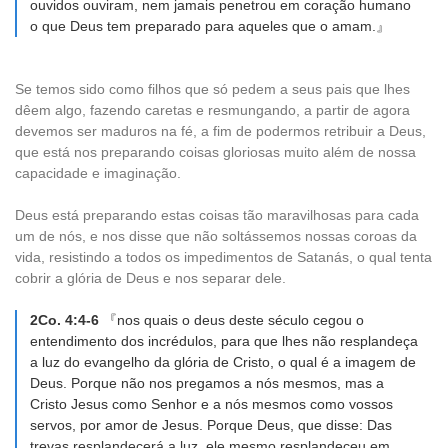
ouvidos ouviram, nem jamais penetrou em coração humano
o que Deus tem preparado para aqueles que o amam.』
Se temos sido como filhos que só pedem a seus pais que lhes
dêem algo, fazendo caretas e resmungando, a partir de agora
devemos ser maduros na fé, a fim de podermos retribuir a Deus,
que está nos preparando coisas gloriosas muito além de nossa
capacidade e imaginação.
Deus está preparando estas coisas tão maravilhosas para cada
um de nós, e nos disse que não soltássemos nossas coroas da
vida, resistindo a todos os impedimentos de Satanás, o qual tenta
cobrir a glória de Deus e nos separar dele.
2Co. 4:4-6
『nos quais o deus deste século cegou o
entendimento dos incrédulos, para que lhes não resplandeça
a luz do evangelho da glória de Cristo, o qual é a imagem de
Deus. Porque não nos pregamos a nós mesmos, mas a
Cristo Jesus como Senhor e a nós mesmos como vossos
servos, por amor de Jesus. Porque Deus, que disse: Das
trevas resplandecerá a luz, ele mesmo resplandeceu em