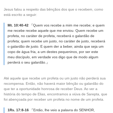
Jesus falou a respeito das bênçãos dos que o recebem, como
está escrito a seguir:
Mt. 10:40-42
『Quem vos recebe a mim me recebe; e quem
me recebe recebe aquele que me enviou. Quem recebe um
profeta, no caráter de profeta, receberá o galardão de
profeta; quem recebe um justo, no caráter de justo, receberá
o galardão de justo. E quem der a beber, ainda que seja um
copo de água fria, a um destes pequeninos, por ser este
meu discípulo, em verdade vos digo que de modo algum
perderá o seu galardão.』
Até aquele que recebe um profeta ou um justo não perderá sua
recompensa. Então, não haverá maior bênção ou galardão do
que ter a oportunidade honrosa de receber Deus. Ao ver a
história do tempo de Elias, encontramos a viúva de Sarepta, que
foi abençoada por receber um profeta no nome de um profeta.
1Rs. 17:8-16
『Então, lhe veio a palavra do SENHOR,