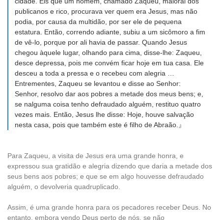
cidade. Eis que um homem, chamado Zaqueu, maioral dos
publicanos e rico, procurava ver quem era Jesus, mas não
podia, por causa da multidão, por ser ele de pequena
estatura. Então, correndo adiante, subiu a um sicômoro a fim
de vê-lo, porque por ali havia de passar. Quando Jesus
chegou àquele lugar, olhando para cima, disse-lhe: Zaqueu,
desce depressa, pois me convém ficar hoje em tua casa. Ele
desceu a toda a pressa e o recebeu com alegria …
Entrementes, Zaqueu se levantou e disse ao Senhor:
Senhor, resolvo dar aos pobres a metade dos meus bens; e,
se nalguma coisa tenho defraudado alguém, restituo quatro
vezes mais. Então, Jesus lhe disse: Hoje, houve salvação
nesta casa, pois que também este é filho de Abraão.』
Para Zaqueu, a visita de Jesus era uma grande honra, e
expressou sua gratidão e alegria dizendo que daria a metade dos
seus bens aos pobres; e que se em algo houvesse defraudado
alguém, o devolveria quadruplicado.
Assim, é uma grande honra para os pecadores receber Deus. No
entanto, embora vendo Deus perto de nós, se não