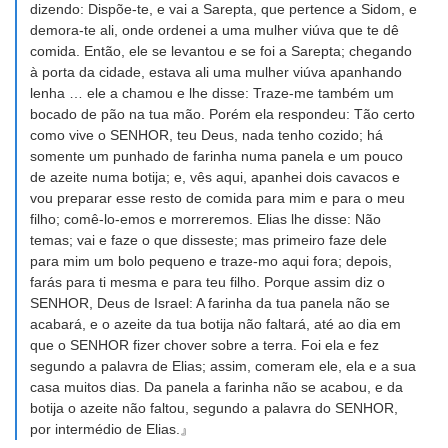
dizendo: Dispõe-te, e vai a Sarepta, que pertence a Sidom, e
demora-te ali, onde ordenei a uma mulher viúva que te dê
comida. Então, ele se levantou e se foi a Sarepta; chegando
à porta da cidade, estava ali uma mulher viúva apanhando
lenha … ele a chamou e lhe disse: Traze-me também um
bocado de pão na tua mão. Porém ela respondeu: Tão certo
como vive o SENHOR, teu Deus, nada tenho cozido; há
somente um punhado de farinha numa panela e um pouco
de azeite numa botija; e, vês aqui, apanhei dois cavacos e
vou preparar esse resto de comida para mim e para o meu
filho; comê-lo-emos e morreremos. Elias lhe disse: Não
temas; vai e faze o que disseste; mas primeiro faze dele
para mim um bolo pequeno e traze-mo aqui fora; depois,
farás para ti mesma e para teu filho. Porque assim diz o
SENHOR, Deus de Israel: A farinha da tua panela não se
acabará, e o azeite da tua botija não faltará, até ao dia em
que o SENHOR fizer chover sobre a terra. Foi ela e fez
segundo a palavra de Elias; assim, comeram ele, ela e a sua
casa muitos dias. Da panela a farinha não se acabou, e da
botija o azeite não faltou, segundo a palavra do SENHOR,
por intermédio de Elias.』