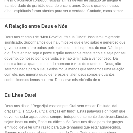
mesmo acontece conosco. Nossas almas devem ter saltado de alegria e
transbordado de gratidão quando encontramos Deus e quando nossos
olhos espirituais foram abertos para ver a verdade. Contudo, como sempr...
A Relação entre Deus e Nós
Deus nos chamou de “Meu Povo” ou “Meus Filhos”. Isso tem um grande
significado. Suponhamos que há um peixe que é tão sábio e generoso que
governe bem sobre outros peixes no mundo dos peixes do mar. Não importa
o quão talentoso seja o peixe e quão honrado e respeitado ele seja por seu
governo, do nosso ponto de vista, ele não tem nada a ver conosco. Da
mesma forma, quando o mundo humano é visto do mundo de Deus, não
seremos nada para o Deus Altíssimo, a menos que tenhamos uma relação
com ele, não importa quão generosos e talentosos somos e quantos
conhecimentos temos na terra. Deus teve misericórdia de n...
Eu Lhes Darei
Deus nos disse: “Regozijai-vos sempre. Orai sem cessar. Em tudo, dai
graças” (1Ts. 5:16-18). “Dai graças em tudo”. Estas palavras significam que
devemos estar agradecidos sempre, independentemente das circunstâncias,
sejam boas ou más, fáceis ou difíceis. Se Deus nos disse para dar graças
em tudo, deve ter uma razão para que tenhamos que estar agradecidos.
Sempre recebemos abundante amor de Deus. Tudo o que possuímos: