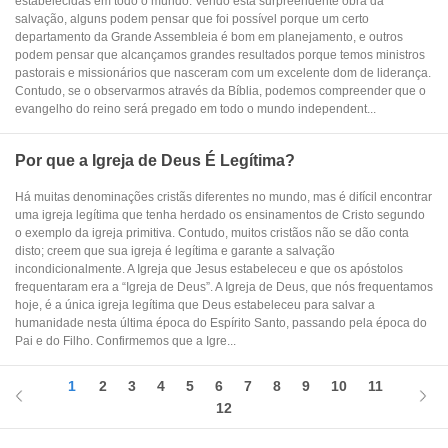
estabelecidas em todo o mundo. Vendo esta surpreendente obra da
salvação, alguns podem pensar que foi possível porque um certo
departamento da Grande Assembleia é bom em planejamento, e outros
podem pensar que alcançamos grandes resultados porque temos ministros
pastorais e missionários que nasceram com um excelente dom de liderança.
Contudo, se o observarmos através da Bíblia, podemos compreender que o
evangelho do reino será pregado em todo o mundo independent...
Por que a Igreja de Deus É Legítima?
Há muitas denominações cristãs diferentes no mundo, mas é difícil encontrar
uma igreja legítima que tenha herdado os ensinamentos de Cristo segundo
o exemplo da igreja primitiva. Contudo, muitos cristãos não se dão conta
disto; creem que sua igreja é legítima e garante a salvação
incondicionalmente. A Igreja que Jesus estabeleceu e que os apóstolos
frequentaram era a “Igreja de Deus”. A Igreja de Deus, que nós frequentamos
hoje, é a única igreja legítima que Deus estabeleceu para salvar a
humanidade nesta última época do Espírito Santo, passando pela época do
Pai e do Filho. Confirmemos que a Igre...
1
2
3
4
5
6
7
8
9
10
11
12