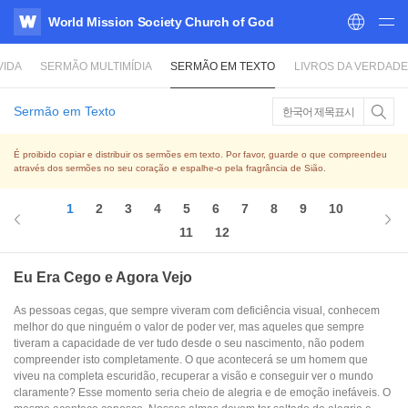
World Mission Society Church of God
WATV
VIDA
SERMÃO MULTIMÍDIA
SERMÃO EM TEXTO
LIVROS DA VERDADE
Sermão em Texto
한국어 제목표시
É proibido copiar e distribuir os sermões em texto. Por favor, guarde o que compreendeu
através dos sermões no seu coração e espalhe-o pela fragrância de Sião.
1
2
3
4
5
6
7
8
9
10
11
12
Eu Era Cego e Agora Vejo
As pessoas cegas, que sempre viveram com deficiência visual, conhecem
melhor do que ninguém o valor de poder ver, mas aqueles que sempre
tiveram a capacidade de ver tudo desde o seu nascimento, não podem
compreender isto completamente. O que acontecerá se um homem que
viveu na completa escuridão, recuperar a visão e conseguir ver o mundo
claramente? Esse momento seria cheio de alegria e de emoção inefáveis. O