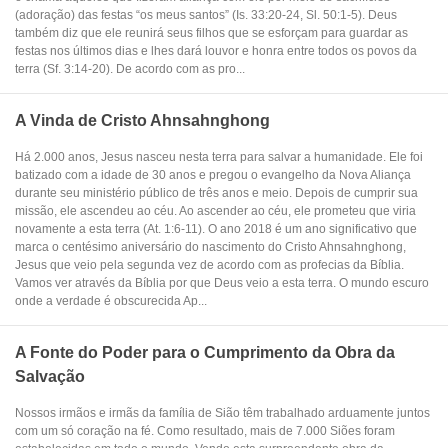
(adoração) das festas “os meus santos” (Is. 33:20-24, Sl. 50:1-5). Deus
também diz que ele reunirá seus filhos que se esforçam para guardar as
festas nos últimos dias e lhes dará louvor e honra entre todos os povos da
terra (Sf. 3:14-20). De acordo com as pro...
A Vinda de Cristo Ahnsahnghong
Há 2.000 anos, Jesus nasceu nesta terra para salvar a humanidade. Ele foi
batizado com a idade de 30 anos e pregou o evangelho da Nova Aliança
durante seu ministério público de três anos e meio. Depois de cumprir sua
missão, ele ascendeu ao céu. Ao ascender ao céu, ele prometeu que viria
novamente a esta terra (At. 1:6-11). O ano 2018 é um ano significativo que
marca o centésimo aniversário do nascimento do Cristo Ahnsahnghong,
Jesus que veio pela segunda vez de acordo com as profecias da Bíblia.
Vamos ver através da Bíblia por que Deus veio a esta terra. O mundo escuro
onde a verdade é obscurecida Ap...
A Fonte do Poder para o Cumprimento da Obra da
Salvação
Nossos irmãos e irmãs da família de Sião têm trabalhado arduamente juntos
com um só coração na fé. Como resultado, mais de 7.000 Siões foram