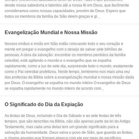
desde nossa sabedoria e talentos até a nossa fé em Deus, que facilmente
consideramos como nossas capacidades, provém de Deus. Espero que
todos os membros da família de Sião deem graças e gl...
Evangelização Mundial e Nossa Missão
Nossos irmãos e irmãs em Sião estão colocando todo o seu coração e
mente em pregar o evangelho com o desejo de salvar sete bilhões de
pessoas. A obra da salvação: encontrar os membros perdidos da família
celestial, está agitando o mundo e o evangelho que se espalha
rapidamente, como a luz de sete dia, surpreende todo o mundo, exatamente
como o Pai celestial profetizou. Neste tempo, lembremo-nos mais uma vez
das profecias da Bíblia sobre a evangelização mundial e nossa missão dada
por Deus. O evangelho se espalha no mundo inteiro O evangelho de Deus
se espalha rapidamente no mundo inteiro de acordo com...
O Significado do Dia da Expiação
As festas de Deus, incluindo o Dia de Sábado e as sete festas de três
tempos, que são descritas na Bíblia, não são apenas parte da lei do Antigo
Testamento, mas cada uma delas tem um grande significado para a
salvação da humanidade. Deus salva o povo de Sião, que guarda as festas,
e chama aqueles que fizeram aliança com ele por meio de sacrifícios