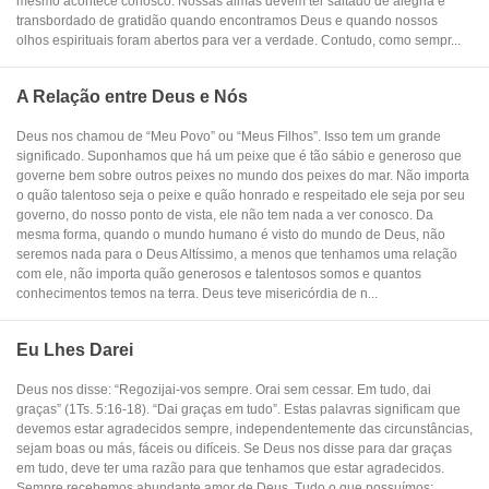
mesmo acontece conosco. Nossas almas devem ter saltado de alegria e
transbordado de gratidão quando encontramos Deus e quando nossos
olhos espirituais foram abertos para ver a verdade. Contudo, como sempr...
A Relação entre Deus e Nós
Deus nos chamou de “Meu Povo” ou “Meus Filhos”. Isso tem um grande
significado. Suponhamos que há um peixe que é tão sábio e generoso que
governe bem sobre outros peixes no mundo dos peixes do mar. Não importa
o quão talentoso seja o peixe e quão honrado e respeitado ele seja por seu
governo, do nosso ponto de vista, ele não tem nada a ver conosco. Da
mesma forma, quando o mundo humano é visto do mundo de Deus, não
seremos nada para o Deus Altíssimo, a menos que tenhamos uma relação
com ele, não importa quão generosos e talentosos somos e quantos
conhecimentos temos na terra. Deus teve misericórdia de n...
Eu Lhes Darei
Deus nos disse: “Regozijai-vos sempre. Orai sem cessar. Em tudo, dai
graças” (1Ts. 5:16-18). “Dai graças em tudo”. Estas palavras significam que
devemos estar agradecidos sempre, independentemente das circunstâncias,
sejam boas ou más, fáceis ou difíceis. Se Deus nos disse para dar graças
em tudo, deve ter uma razão para que tenhamos que estar agradecidos.
Sempre recebemos abundante amor de Deus. Tudo o que possuímos: