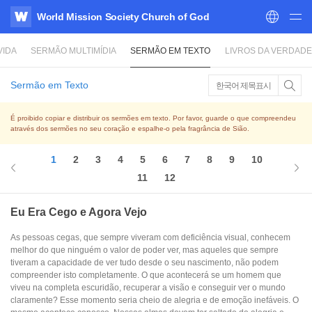
World Mission Society Church of God
WATV
VIDA
SERMÃO MULTIMÍDIA
SERMÃO EM TEXTO
LIVROS DA VERDADE
Sermão em Texto
한국어 제목표시
É proibido copiar e distribuir os sermões em texto. Por favor, guarde o que compreendeu
através dos sermões no seu coração e espalhe-o pela fragrância de Sião.
1
2
3
4
5
6
7
8
9
10
11
12
Eu Era Cego e Agora Vejo
As pessoas cegas, que sempre viveram com deficiência visual, conhecem
melhor do que ninguém o valor de poder ver, mas aqueles que sempre
tiveram a capacidade de ver tudo desde o seu nascimento, não podem
compreender isto completamente. O que acontecerá se um homem que
viveu na completa escuridão, recuperar a visão e conseguir ver o mundo
claramente? Esse momento seria cheio de alegria e de emoção inefáveis. O