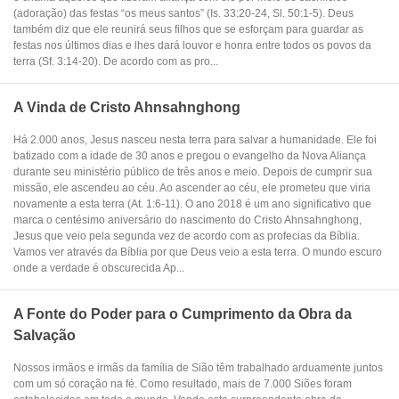
(adoração) das festas “os meus santos” (Is. 33:20-24, Sl. 50:1-5). Deus
também diz que ele reunirá seus filhos que se esforçam para guardar as
festas nos últimos dias e lhes dará louvor e honra entre todos os povos da
terra (Sf. 3:14-20). De acordo com as pro...
A Vinda de Cristo Ahnsahnghong
Há 2.000 anos, Jesus nasceu nesta terra para salvar a humanidade. Ele foi
batizado com a idade de 30 anos e pregou o evangelho da Nova Aliança
durante seu ministério público de três anos e meio. Depois de cumprir sua
missão, ele ascendeu ao céu. Ao ascender ao céu, ele prometeu que viria
novamente a esta terra (At. 1:6-11). O ano 2018 é um ano significativo que
marca o centésimo aniversário do nascimento do Cristo Ahnsahnghong,
Jesus que veio pela segunda vez de acordo com as profecias da Bíblia.
Vamos ver através da Bíblia por que Deus veio a esta terra. O mundo escuro
onde a verdade é obscurecida Ap...
A Fonte do Poder para o Cumprimento da Obra da
Salvação
Nossos irmãos e irmãs da família de Sião têm trabalhado arduamente juntos
com um só coração na fé. Como resultado, mais de 7.000 Siões foram