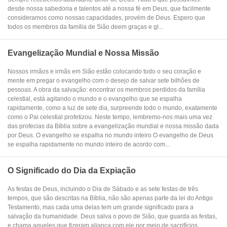
desde nossa sabedoria e talentos até a nossa fé em Deus, que facilmente
consideramos como nossas capacidades, provém de Deus. Espero que
todos os membros da família de Sião deem graças e gl...
Evangelização Mundial e Nossa Missão
Nossos irmãos e irmãs em Sião estão colocando todo o seu coração e
mente em pregar o evangelho com o desejo de salvar sete bilhões de
pessoas. A obra da salvação: encontrar os membros perdidos da família
celestial, está agitando o mundo e o evangelho que se espalha
rapidamente, como a luz de sete dia, surpreende todo o mundo, exatamente
como o Pai celestial profetizou. Neste tempo, lembremo-nos mais uma vez
das profecias da Bíblia sobre a evangelização mundial e nossa missão dada
por Deus. O evangelho se espalha no mundo inteiro O evangelho de Deus
se espalha rapidamente no mundo inteiro de acordo com...
O Significado do Dia da Expiação
As festas de Deus, incluindo o Dia de Sábado e as sete festas de três
tempos, que são descritas na Bíblia, não são apenas parte da lei do Antigo
Testamento, mas cada uma delas tem um grande significado para a
salvação da humanidade. Deus salva o povo de Sião, que guarda as festas,
e chama aqueles que fizeram aliança com ele por meio de sacrifícios