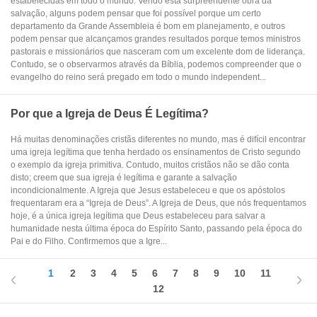
estabelecidas em todo o mundo. Vendo esta surpreendente obra da
salvação, alguns podem pensar que foi possível porque um certo
departamento da Grande Assembleia é bom em planejamento, e outros
podem pensar que alcançamos grandes resultados porque temos ministros
pastorais e missionários que nasceram com um excelente dom de liderança.
Contudo, se o observarmos através da Bíblia, podemos compreender que o
evangelho do reino será pregado em todo o mundo independent...
Por que a Igreja de Deus É Legítima?
Há muitas denominações cristãs diferentes no mundo, mas é difícil encontrar
uma igreja legítima que tenha herdado os ensinamentos de Cristo segundo
o exemplo da igreja primitiva. Contudo, muitos cristãos não se dão conta
disto; creem que sua igreja é legítima e garante a salvação
incondicionalmente. A Igreja que Jesus estabeleceu e que os apóstolos
frequentaram era a “Igreja de Deus”. A Igreja de Deus, que nós frequentamos
hoje, é a única igreja legítima que Deus estabeleceu para salvar a
humanidade nesta última época do Espírito Santo, passando pela época do
Pai e do Filho. Confirmemos que a Igre...
1
2
3
4
5
6
7
8
9
10
11
12