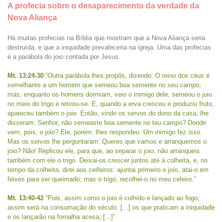
A profecia sobre o desaparecimento da verdade da
Nova Aliança
Há muitas profecias na Bíblia que mostram que a Nova Aliança seria
destruída, e que a iniquidade prevaleceria na igreja. Uma das profecias
é a parábola do joio contada por Jesus.
Mt. 13:24-30
“Outra parábola lhes propôs, dizendo: O reino dos céus é
semelhante a um homem que semeou boa semente no seu campo;
mas, enquanto os homens dormiam, veio o inimigo dele, semeou o joio
no meio do trigo e retirou-se. E, quando a erva cresceu e produziu fruto,
apareceu também o joio. Então, vindo os servos do dono da casa, lhe
disseram: Senhor, não semeaste boa semente no teu campo? Donde
vem, pois, o joio? Ele, porém, lhes respondeu: Um inimigo fez isso.
Mas os servos lhe perguntaram: Queres que vamos e arranquemos o
joio? Não! Replicou ele, para que, ao separar o joio, não arranqueis
também com ele o trigo. Deixai-os crescer juntos até à colheita, e, no
tempo da colheita, direi aos ceifeiros: ajuntai primeiro o joio, atai-o em
feixes para ser queimado; mas o trigo, recolhei-o no meu celeiro.”
Mt. 13:40-42
“Pois, assim como o joio é colhido e lançado ao fogo,
assim será na consumação do século. [...] os que praticam a iniquidade
e os lançarão na fornalha acesa; [...]”