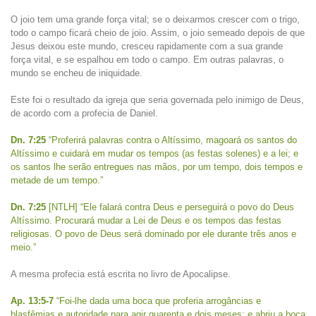
O joio tem uma grande força vital; se o deixarmos crescer com o trigo,
todo o campo ficará cheio de joio. Assim, o joio semeado depois de que
Jesus deixou este mundo, cresceu rapidamente com a sua grande
força vital, e se espalhou em todo o campo. Em outras palavras, o
mundo se encheu de iniquidade.
Este foi o resultado da igreja que seria governada pelo inimigo de Deus,
de acordo com a profecia de Daniel.
Dn. 7:25
“Proferirá palavras contra o Altíssimo, magoará os santos do
Altíssimo e cuidará em mudar os tempos (as festas solenes) e a lei; e
os santos lhe serão entregues nas mãos, por um tempo, dois tempos e
metade de um tempo.”
Dn. 7:25
[NTLH] “Ele falará contra Deus e perseguirá o povo do Deus
Altíssimo. Procurará mudar a Lei de Deus e os tempos das festas
religiosas. O povo de Deus será dominado por ele durante três anos e
meio.”
A mesma profecia está escrita no livro de Apocalipse.
Ap. 13:5-7
“Foi-lhe dada uma boca que proferia arrogâncias e
blasfêmias e autoridade para agir quarenta e dois meses; e abriu a boca