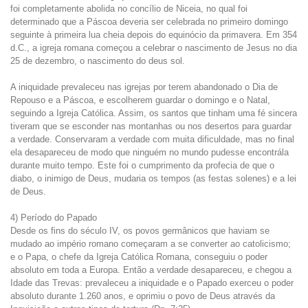
foi completamente abolida no concílio de Niceia, no qual foi
determinado que a Páscoa deveria ser celebrada no primeiro domingo
seguinte à primeira lua cheia depois do equinócio da primavera. Em 354
d.C., a igreja romana começou a celebrar o nascimento de Jesus no dia
25 de dezembro, o nascimento do deus sol.
A iniquidade prevaleceu nas igrejas por terem abandonado o Dia de
Repouso e a Páscoa, e escolherem guardar o domingo e o Natal,
seguindo a Igreja Católica. Assim, os santos que tinham uma fé sincera
tiveram que se esconder nas montanhas ou nos desertos para guardar
a verdade. Conservaram a verdade com muita dificuldade, mas no final
ela desapareceu de modo que ninguém no mundo pudesse encontrála
durante muito tempo. Este foi o cumprimento da profecia de que o
diabo, o inimigo de Deus, mudaria os tempos (as festas solenes) e a lei
de Deus.
4) Período do Papado
Desde os fins do século IV, os povos germânicos que haviam se
mudado ao império romano começaram a se converter ao catolicismo;
e o Papa, o chefe da Igreja Católica Romana, conseguiu o poder
absoluto em toda a Europa. Então a verdade desapareceu, e chegou a
Idade das Trevas: prevaleceu a iniquidade e o Papado exerceu o poder
absoluto durante 1.260 anos, e oprimiu o povo de Deus através da