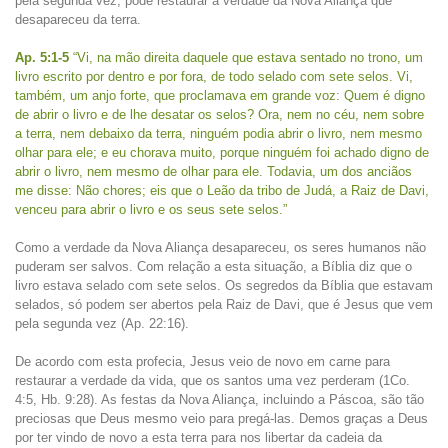
pela segunda vez, pode restaurar a verdade da Nova Aliança que
desapareceu da terra.
Ap. 5:1-5
“Vi, na mão direita daquele que estava sentado no trono, um
livro escrito por dentro e por fora, de todo selado com sete selos. Vi,
também, um anjo forte, que proclamava em grande voz: Quem é digno
de abrir o livro e de lhe desatar os selos? Ora, nem no céu, nem sobre
a terra, nem debaixo da terra, ninguém podia abrir o livro, nem mesmo
olhar para ele; e eu chorava muito, porque ninguém foi achado digno de
abrir o livro, nem mesmo de olhar para ele. Todavia, um dos anciãos
me disse: Não chores; eis que o Leão da tribo de Judá, a Raiz de Davi,
venceu para abrir o livro e os seus sete selos.”
Como a verdade da Nova Aliança desapareceu, os seres humanos não
puderam ser salvos. Com relação a esta situação, a Bíblia diz que o
livro estava selado com sete selos. Os segredos da Bíblia que estavam
selados, só podem ser abertos pela Raiz de Davi, que é Jesus que vem
pela segunda vez (Ap. 22:16).
De acordo com esta profecia, Jesus veio de novo em carne para
restaurar a verdade da vida, que os santos uma vez perderam (1Co.
4:5, Hb. 9:28). As festas da Nova Aliança, incluindo a Páscoa, são tão
preciosas que Deus mesmo veio para pregá-las. Demos graças a Deus
por ter vindo de novo a esta terra para nos libertar da cadeia da