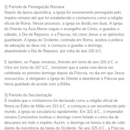
2) Período de Perseguição Romana
Depois da época apostólica, a igreja foi severamente perseguida pelo
império romano até que foi estabelecido o cristianismo como a religião
oficial de Roma. Nesse processo, a igreja se dividiu em duas. A Igreja
do Oriente na Ásia Menor seguiu o evangelho de Cristo, e guardou o
sábado, o Dia de Repouso, e a Páscoa, tal como Jesus e os apóstolos
guardaram. A Igreja do Ocidente, centrada em Roma, aceitou a prática
da adoração ao deus sol, e começou a guardar o domingo,
abandonando o Dia de Repouso, por volta do ano 100 d.C.
E também, os Papas romanos, Aniceto em torno do ano 155 d.C. e
Vítor em torno de 197 d.C., insistiram que a santa ceia devia ser
celebrada no primeiro domingo depois da Páscoa, no dia em que Jesus
ressuscitou, e obrigaram a Igreja do Oriente a abandonar a Páscoa que
havia guardado de acordo com a Bíblia.
3) Período da Secularização
À medida que o cristianismo foi declarado como a religião oficial de
Roma no Édito de Milão em 313 d.C. e começou a ser reconhecido pelo
mundo, a igreja se secularizou rapidamente. Em 321 d.C., o imperador
romano Constantino instituiu o domingo como feriado e como dia de
descanso em todo o império. Assim, o domingo se tornou o dia de culto
diante da insistência da Igreja do Ocidente. No ano 325 d.C., a Páscoa