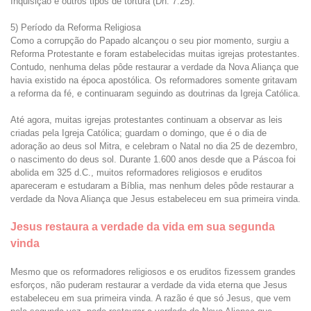
Inquisição e outros tipos de tortura (Dn. 7:25).
5) Período da Reforma Religiosa
Como a corrupção do Papado alcançou o seu pior momento, surgiu a
Reforma Protestante e foram estabelecidas muitas igrejas protestantes.
Contudo, nenhuma delas pôde restaurar a verdade da Nova Aliança que
havia existido na época apostólica. Os reformadores somente gritavam
a reforma da fé, e continuaram seguindo as doutrinas da Igreja Católica.
Até agora, muitas igrejas protestantes continuam a observar as leis
criadas pela Igreja Católica; guardam o domingo, que é o dia de
adoração ao deus sol Mitra, e celebram o Natal no dia 25 de dezembro,
o nascimento do deus sol. Durante 1.600 anos desde que a Páscoa foi
abolida em 325 d.C., muitos reformadores religiosos e eruditos
apareceram e estudaram a Bíblia, mas nenhum deles pôde restaurar a
verdade da Nova Aliança que Jesus estabeleceu em sua primeira vinda.
Jesus restaura a verdade da vida em sua segunda
vinda
Mesmo que os reformadores religiosos e os eruditos fizessem grandes
esforços, não puderam restaurar a verdade da vida eterna que Jesus
estabeleceu em sua primeira vinda. A razão é que só Jesus, que vem