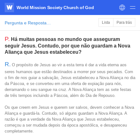
World Mission Society Church of God
WATV
Pergunta e Resposta da Bíblia
Lista
Para trás
P.
Há muitas pessoas no mundo que asseguram
seguir Jesus. Contudo, por que não guardam a Nova
Aliança que Jesus estabeleceu?
R.
O propósito de Jesus ao vir a esta terra é dar a vida eterna aos
seres humanos que estão destinados a morrer por seus pecados. Com
o fim de nos guiar a salvação, Jesus estabeleceu a Nova Aliança no dia
da Páscoa, e se converteu em uma oferta de expiação para nós,
derramando o seu sangue na cruz. A Nova Aliança tem as sete festas
de três tempos incluindo a Páscoa, além do Dia de Repouso.
Os que creem em Jesus e querem ser salvos, devem conhecer a Nova
Aliança e guardá-la. Contudo, só alguns guardam a Nova Aliança. A
razão é que a verdade da Nova Aliança que Jesus estabeleceu,
começou a ser mudada depois da época apostólica, e desapareceu
completamente.