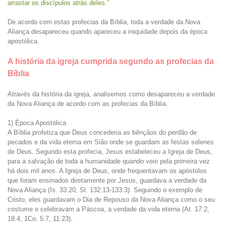
arrastar os discípulos atrás deles.”
De acordo com estas profecias da Bíblia, toda a verdade da Nova
Aliança desapareceu quando apareceu a iniquidade depois da época
apostólica.
A história da igreja cumprida segundo as profecias da
Bíblia
Através da história da igreja, analisemos como desapareceu a verdade
da Nova Aliança de acordo com as profecias da Bíblia.
1) Época Apostólica
A Bíblia profetiza que Deus concederia as bênçãos do perdão de
pecados e da vida eterna em Sião onde se guardam as festas solenes
de Deus. Segundo esta profecia, Jesus estabeleceu a Igreja de Deus,
para a salvação de toda a humanidade quando veio pela primeira vez
há dois mil anos. A Igreja de Deus, onde frequentavam os apóstolos
que foram ensinados diretamente por Jesus, guardava a verdade da
Nova Aliança (Is. 33:20, Sl. 132:13-133:3). Seguindo o exemplo de
Cristo, eles guardavam o Dia de Repouso da Nova Aliança como o seu
costume e celebravam a Páscoa, a verdade da vida eterna (At. 17:2,
18:4, 1Co. 5:7, 11:23).