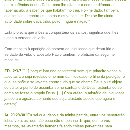
em blasfêmias contra Deus, para lhe difamar o nome e difamar o
tabernáculo, a saber, os que habitam no céu. Foi-lhe dado, também,
que pelejasse contra os santos e os vencesse. Deu-se-lhe ainda
autoridade sobre cada tribo, povo, língua e nação;”
Esta profecia que a besta conquistaria os santos, significa que lhes
tiraria a verdade da vida.
Com respeito à aparição do homem da iniquidade que destruiria a
verdade da vida, o apóstolo Paulo também profetizou da seguinte
maneira:
2Ts. 2:3-7
“[...] porque isto não acontecerá sem que primeiro venha a
apostasia e seja revelado o homem da iniquidade, o filho da perdição, o
qual se opõe e se levanta contra tudo que se chama Deus ou é objeto
de culto, a ponto de assentar-se no santuário de Deus, ostentando-se
como se fosse o próprio Deus. [...] Com efeito, o mistério da iniquidade
já opera e aguarda somente que seja afastado aquele que agora o
detém;”
At. 20:29-30
“Eu sei que, depois da minha partida, entre vós penetrarão
lobos vorazes, que não pouparão o rebanho. E que, dentre vós
mesmos, se levantarão homens falando coisas pervertidas para