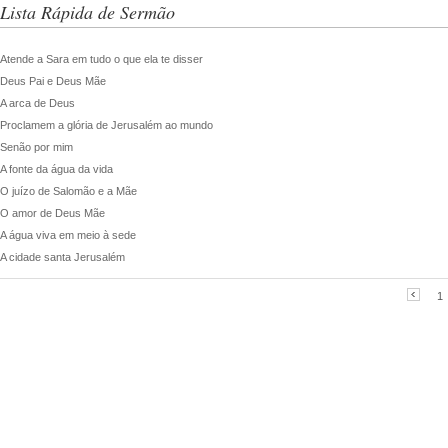
Lista Rápida de Sermão
Atende a Sara em tudo o que ela te disser
Deus Pai e Deus Mãe
A arca de Deus
Proclamem a glória de Jerusalém ao mundo
Senão por mim
A fonte da água da vida
O juízo de Salomão e a Mãe
O amor de Deus Mãe
A água viva em meio à sede
A cidade santa Jerusalém
1