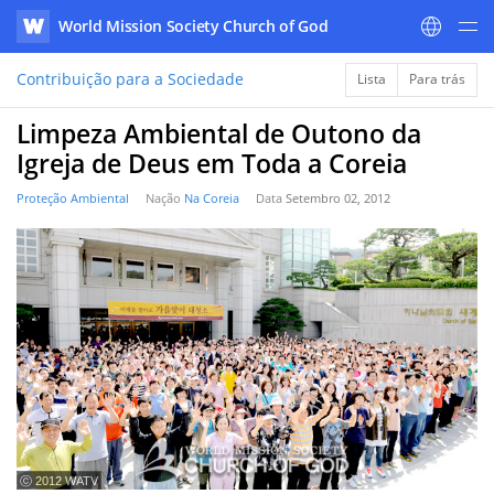
World Mission Society Church of God
WATV
Contribuição para a Sociedade
Lista
Para trás
Limpeza Ambiental de Outono da
Igreja de Deus em Toda a Coreia
Proteção Ambiental
Nação
Na Coreia
Data
Setembro 02, 2012
ⓒ 2012 WATV