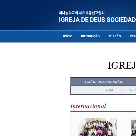
Início
Introdução
Missão
Ver
IGRE
Todos os conteúdos
Ásia
Eur
Internacional