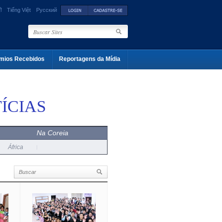
ी
Tiếng Việt
Русский
mios Recebidos
Reportagens da Mídia
ÍCIAS
Na Coreia
África