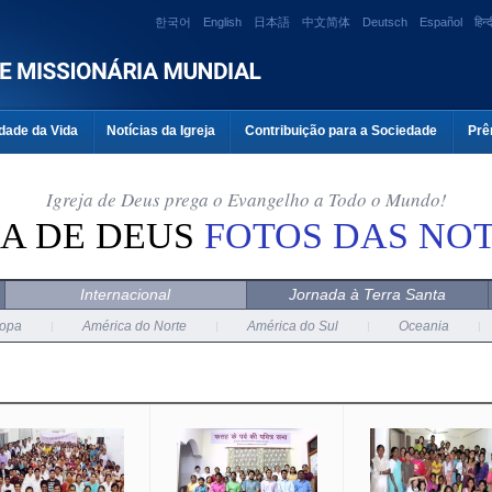
한국어
English
日本語
中文简体
Deutsch
Español
हिन्द
dade da Vida
Notícias da Igreja
Contribuição para a Sociedade
Prê
Igreja de Deus prega o Evangelho a Todo o Mundo!
JA DE DEUS
FOTOS DAS NOT
Internacional
Jornada à Terra Santa
opa
América do Norte
América do Sul
Oceania