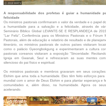
ⓒ 2019 WATV
A responsabilidade dos profetas é guiar a humanidade p
felicidade
Os ministros pastorais confirmaram o valor da verdade e o papel d
a humanidade para a salvação e a felicidade, através de vá
Seminário Bíblico Global LEVANTE-SE E RESPLANDEÇA de 2019,
“Lar Feliz”, Conferência para os Ministros Pastorais e o Fórum 
Pastorais, além de educação e relatório de resultado e de planejam
itinerário, os ministros pastorais de outros países visitaram loc
como o palácio Gyeongbokgung e experimentaram a cultura core
pastorais coreanos visitaram a exposição “Sinceridade: Recitand
Igreja em Gwanak, Seul e refrescaram as suas mentes co
silencioso do pai físico e espiritual.
Os ministros pastorais e membros gravaram em seus coraçõe
Elohim que ama toda a humanidade. Eles têm feito esforços para 
mundial com o amor de Deus Elohim e para plantar esperança e fel
comunidades e, além disso, na humanidade. Agora os seus
acelerando.