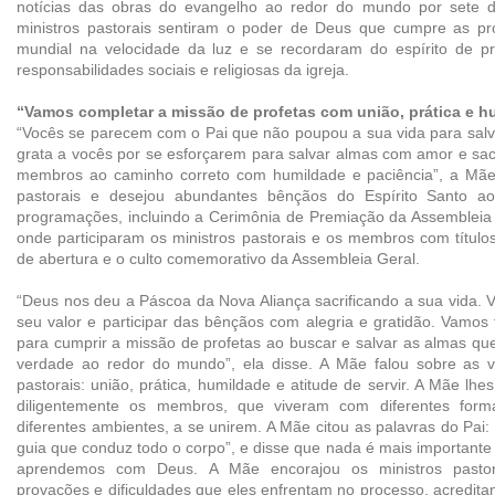
notícias das obras do evangelho ao redor do mundo por sete di
ministros pastorais sentiram o poder de Deus que cumpre as pr
mundial na velocidade da luz e se recordaram do espírito de pro
responsabilidades sociais e religiosas da igreja.
“Vamos completar a missão de profetas com união, prática e h
“Vocês se parecem com o Pai que não poupou a sua vida para salva
grata a vocês por se esforçarem para salvar almas com amor e sacri
membros ao caminho correto com humildade e paciência”, a Mãe 
pastorais e desejou abundantes bênçãos do Espírito Santo a
programações, incluindo a Cerimônia de Premiação da Assembleia 
onde participaram os ministros pastorais e os membros com títulos
de abertura e o culto comemorativo da Assembleia Geral.
“Deus nos deu a Páscoa da Nova Aliança sacrificando a sua vida.
seu valor e participar das bênçãos com alegria e gratidão. Vamos
para cumprir a missão de profetas ao buscar e salvar as almas qu
verdade ao redor do mundo”, ela disse. A Mãe falou sobre as vi
pastorais: união, prática, humildade e atitude de servir. A Mãe lhe
diligentemente os membros, que viveram com diferentes fo
diferentes ambientes, a se unirem. A Mãe citou as palavras do Pai:
guia que conduz todo o corpo”, e disse que nada é mais importante 
aprendemos com Deus. A Mãe encorajou os ministros pasto
provações e dificuldades que eles enfrentam no processo, acredit