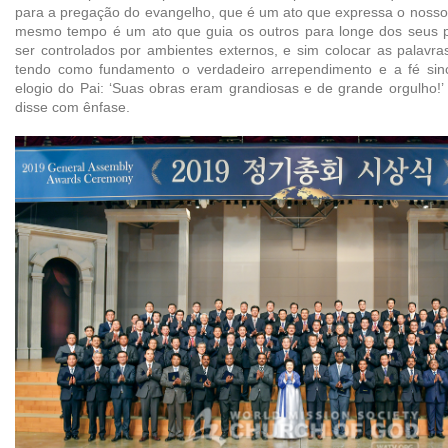
para a pregação do evangelho, que é um ato que expressa o nosso
mesmo tempo é um ato que guia os outros para longe dos seus 
ser controlados por ambientes externos, e sim colocar as palavr
tendo como fundamento o verdadeiro arrependimento e a fé sin
elogio do Pai: ‘Suas obras eram grandiosas e de grande orgulho!’
disse com ênfase.