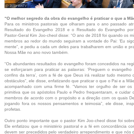
ⓒ 2019 WATV
“O melhor segredo da obra do evangelho é praticar o que a Mã
Para os ministros pastorais que olharam para o ano passado atr
Resultado do Evangelho 2018 e o Resultado do Evangelho por
Pastor-Geral Kim Joo-cheol disse: “O ano de 2018 foi quando os min
membros ao redor do mundo seguiram a vontade do Pai: ‘Eu sig
mente”, e pediu a cada um deles para trabalharem em união e pra
Nossa Mãe no ano novo também.
“Os abundantes resultados do evangelho foram concedidos na re
se esforçaram para praticar as palavras: ‘Preguem o evangelho
confins da terra’, com a fé de que Deus irá realizar tudo mesmo
obstáculos”, ele disse, enfatizando que praticar o que o Pai e a M
acompanhado com uma firme fé. “Vamos ter orgulho de ser os s
primitiva que os apóstolos Paulo e Pedro frequentaram, e cuidar d
membros de acordo com o propósito e a direção com os quais De
jogando fora os nossos pensamentos e teimosia”, ele disse, insp
profetas.
Outro ponto importante que o pastor Kim Joo-cheol disse foi sobr
Ele enfatizou que o ministério pastoral e a fé em concordância 
devem ser precedidos pelo verdadeiro arrependimento e que nós 