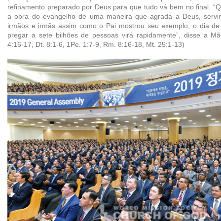
refinamento preparado por Deus para que tudo vá bem no final. “
a obra do evangelho de uma maneira que agrada a Deus, servi
irmãos e irmãs assim como o Pai mostrou seu exemplo, o dia de
pregar a sete bilhões de pessoas virá rapidamente”, disse a Mãe
4:16-17, Dt. 8:1-6, 1Pe. 1:7-9, Rm. 8:16-18, Mt. 25:1-13)