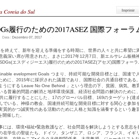
Imprimir
a Coreia do Sul
DGs履行のための2017ASEZ 国際フォーラ
Data
|
Dezembro 07, 2017
一年を終えて、新年を迎える準備をする時期に、世界の人々と共に希望に
意義深い席が用意された。まさに2017年12月7日、新エルサレム板橋
SDGs(エスディジーエス)履行のための2017ASEZ(アセズ)国際フォー
stainable evelopment Goals つまり、持続可能な開発目標とは、国
ために、2015年に採択された議題であり、国際社会の共通目標である
うにする Leave No One Behind 」という理念の下、貧困、病気、
いる普遍的問題の解消と地球環境保護、経済社会問題の解決のために
で共に履行することにした、17のグローバル目標、169のターゲット(達成
んでいる。神様の教会、国連持続可能な開発目標に対する関心と参加
実質的かつ誠実性のある活動のために人格と知識を涵養するという趣
を開催した。
事には、環境•福祉•緊急救護など、社会問題を解決しようとする意志を持
の在学生の聖徒たち、ドイツ、タンザニア、ロシア、フランス、イギ
留学、在韓ケニア•イラク大使館関係者、大学教授、ジャーナリストな