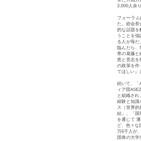
3,000人
フォーラム
た。総会長
的な話題を
うことを強
る人が母だ
臨んだら、
界の葛藤と
恵と意志を
の政策を作
てほしい』
続いて、「
ィア団AS
と組織され
経験と知識
ス（世界的
結」、「国
を通じて 
ど、色々な
万6千人が
団体の大学