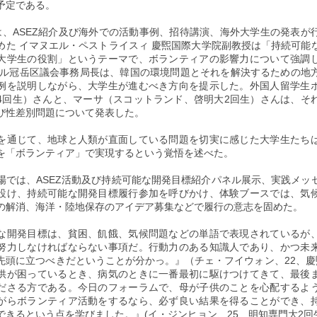
予定である。
は、ASEZ紹介及び海外での活動事例、招待講演、海外大学生の発表が
めた イマヌエル・ペストライスィ 慶煕国際大学院副教授は「持続可能
大学生の役割」というテーマで、ボランティアの影響力について強調
ウル冠岳区議会事務局長は、韓国の環境問題とそれを解決するための地
例を説明しながら、大学生が進むべき方向を提示した。外国人留学生
4回生）さんと、マーサ（スコットランド、啓明大2回生）さんは、そ
び性差別問題について発表した。
を通じて、地球と人類が直面している問題を切実に感じた大学生たち
を「ボランティア」で実現するという覚悟を述べた。
場では、ASEZ活動及び持続可能な開発目標紹介パネル展示、実践メッ
設け、持続可能な開発目標履行参加を呼びかけ、体験ブースでは、気
の解消、海洋・陸地保存のアイデア募集などで履行の意志を固めた。
な開発目標は、貧困、飢餓、気候問題などの単語で表現されているが
努力しなければならない事項だ。行動力のある知識人であり、かつ未
先頭に立つべきだということが分かっ。』（チェ・フイウォン、22、慶
供が困っているとき、病気のときに一番最初に駆けつけてきて、最後
ださる方である。今日のフォーラムで、母が子供のことを心配するよ
がらボランティア活動をするなら、必ず良い結果を得ることができ、
できるという点を学びました。』(イ・ジンヒョン、25、明知専門大2回