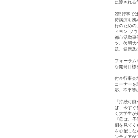
に渡される
2部行事で
待講演を務
行のための
ィヨン ソ
都市活動事
ツ、啓明大
題、健康及
フォーラム
な開発目標
付帯行事会
コーナーを
応、不平等
『持続可能
ば、今すぐ
く大学生が
『母は、子
倒を見てく
を心配しな
ンティアが