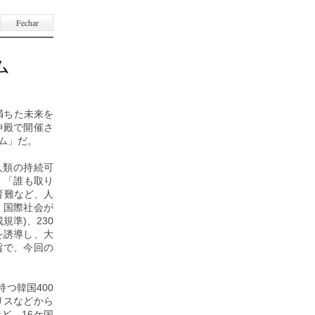
Fechar
ム
満ちた未来を
神殿で開催さ
ラム」だ。
連で人類の持続可
。「誰も取り
教育難など、人
、国際社会が
規準)、230
を誘導し、大
旨で、今回の
つ韓国400
リスなどから
ど、16ケ国