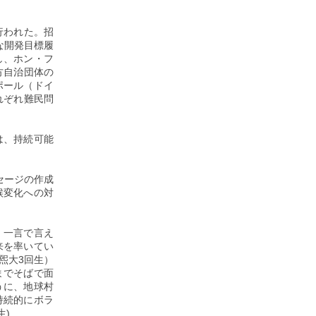
行われた。招
な開発目標履
し、ホン・フ
方自治団体の
ポール（ドイ
れぞれ難民問
は、持続可能
セージの作成
候変化への対
、一言で言え
来を率いてい
煕大3回生）
までそばで面
うに、地球村
持続的にボラ
生)