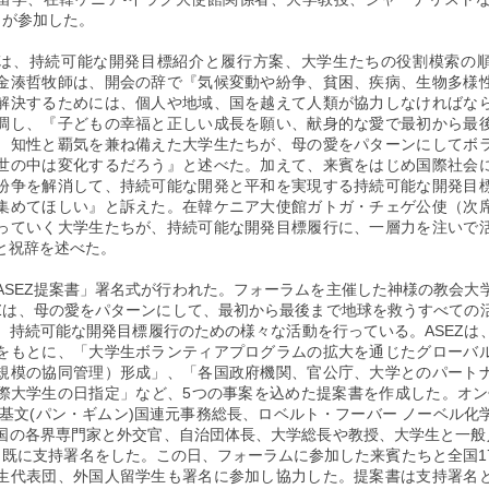
余りが参加した。
は、持続可能な開発目標紹介と履行方案、大学生たちの役割模索の
金湊哲牧師は、開会の辞で『気候変動や紛争、貧困、疾病、生物多様
解決するためには、個人や地域、国を越えて人類が協力しなければな
調し、『子どもの幸福と正しい成長を願い、献身的な愛で最初から最
。知性と覇気を兼ね備えた大学生たちが、母の愛をパターンにしてボ
世の中は変化するだろう』と述べた。加えて、来賓をはじめ国際社会
紛争を解消して、持続可能な開発と平和を実現する持続可能な開発目
集めてほしい』と訴えた。在韓ケニア大使館ガトガ・チェゲ公使（次
っていく大学生たちが、持続可能な開発目標履行に、一層力を注いで
と祝辞を述べた。
ASEZ提案書」署名式が行われた。フォーラムを主催した神様の教会大
EZは、母の愛をパターンにして、最初から最後まで地球を救うすべての
、持続可能な開発目標履行のための様々な活動を行っている。ASEZは
をもとに、「大学生ボランティアプログラムの拡大を通じたグローバ
規模の協同管理）形成」、「各国政府機関、官公庁、大学とのパート
際大学生の日指定」など、5つの事案を込めた提案書を作成した。オン
潘基文(パン・ギムン)国連元事務総長、ロベルト・フーバー ノーベル化
国の各界専門家と外交官、自治団体長、大学総長や教授、大学生と一般
、既に支持署名をした。この日、フォーラムに参加した来賓たちと全国1
生代表団、外国人留学生も署名に参加し協力した。提案書は支持署名