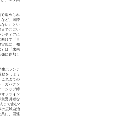
順で進められ
性など、国際
らない』とい
後まで共にい
ランティアに
に向けて『世
標実践に、知
席）は『未来
活発に参加し
学生ボランテ
活動をしよう
、これまでの
ル・ガバナン
ナーシップ締
•オフライン
学賞受賞者な
人まで含む2
7の広域自治
と共に、国連