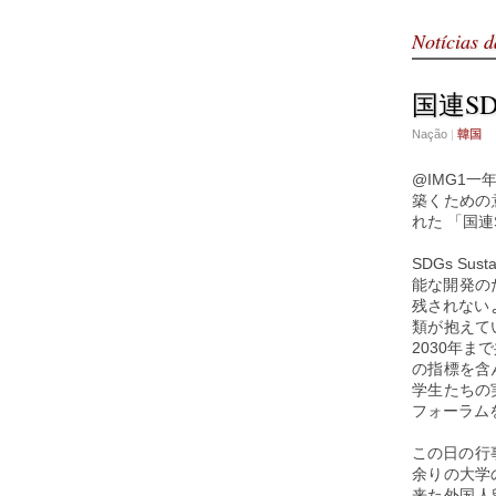
Notícias d
国連S
Nação
|
韓国
@IMG1
築くための
れた 「国連
SDGs Su
能な開発の
残されないよ
類が抱えて
2030年ま
の指標を含
学生たちの
フォーラム
この日の行
余りの大学
来た外国人