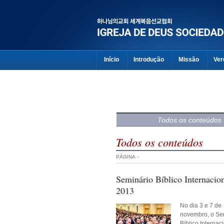
Início
Introdução
Missão
Ver
Todos os conteúdos
Todos os conteúdos
PÁGINA
»
Seminário Bíblico Internacio
2013
No dia 3 e 7 de
novembro, o Se
Bíblico Internac