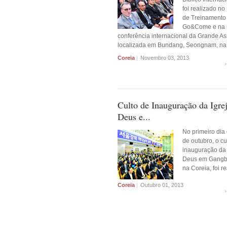
foi realizado no 
de Treinamento
Go&Come e na 
conferência internacional da Grande A
localizada em Bundang, Seongnam, na 
Coreia
|
Novembro 03, 2013
Culto de Inauguração da Igre
Deus e...
No primeiro dia
de outubro, o cu
inauguração da 
Deus em Gangb
na Coreia, foi r
Coreia
|
Outubro 01, 2013