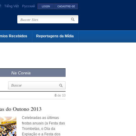
ी
Tiếng Việt
Русский
mios Recebidos
Reportagens da Mídia
Na Coreia
8
de 10
tas do Outono 2013
Celebradas as últimas
festas anuais (a Festa das
Trombetas, o Dia da
Expiação e a Festa dos