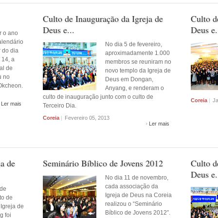
Culto de Inauguração da Igreja de
Culto d
Deus e...
Deus e.
 o ano
alendário
No dia 5 de fevereiro,
r do dia
aproximadamente 1.000
 14, a
membros se reuniram no
al de
novo templo da Igreja de
u no
Deus em Dongan,
Okcheon.
Anyang, e renderam o
culto de inauguração junto com o culto de
Coreia
|
Ja
Ler mais
Terceiro Dia.
Coreia
|
Fevereiro 05, 2013
Ler mais
ja de
Seminário Bíblico de Jovens 2012
Culto d
Deus e.
No dia 11 de novembro,
cada associação da
 de
Igreja de Deus na Coreia
to de
realizou o “Seminário
Igreja de
Bíblico de Jovens 2012”.
 foi