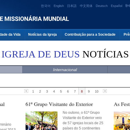
한국어
English
日本語
中文简体
Deutsch
Español
हिन्द
dade da Vida
Notícias da Igreja
Contribuição para a Sociedade
Prê
IGREJA DE DEUS
NOTÍCIAS
Internacional
1
2
3
4
5
6
7
8
9
10
nal
61º Grupo Visitante do Exterior
As Fes
No outono, o 61º Grupo
Visitante do Exterior veio
de 57 igrejas locais de 25
minário
países do 5 continentes
ional 2013