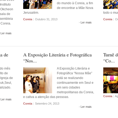
do mundo à Coreia, a fim
Instituto
de encontrar a Mãe Nova
 Okcheon
Jerusalém.
todo o mu
sala de
ssembleia
Coreia
|
Outubro 31, 2013
Coreia
|
Ou
Ler mais
Coreia.
Ler mais
ja de
A Exposição Literária e Fotográfica
Turnê d
“Nos...
“Co...
 do mês
A Exposição Literária e
lto de
Fotográfica “Nossa Mãe”
Igreja de
está se realizando
uk,Seul,
continuamente em Seul e
ealizado.
em seis cidades
metropolitanas da Coreia,
Coreia
|
Ag
e cativa a atenção das pessoas.
Ler mais
Coreia
|
Setembro 24, 2013
Ler mais