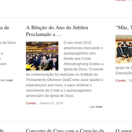
ja de
A Bênção do Ano do Jubileu
“Mãe, 
Proclamado a ...
ja de Deus
O ano novo 2014
amanheceu marcando o
 o
quinquagésimo ano
e
desde que Cristo
 ano
Ahnsahnghong fundou a
Igreja de 
Igreja de Deus. O evento
Exposição 
de comemoração foi realizado no Instituto de
Treinamento Okcheon Go&Come, para saudar o
Ler mais
Coreia
|
De
esperançoso ano novo, e para celebrar o
nascimento de Cristo e o quinquagésimo
aniversário da Igreja de Deus.
Coreia
|
Janeiro 01, 2014
Ler mais
de
Concerto de Cura com o Coração da
O amor