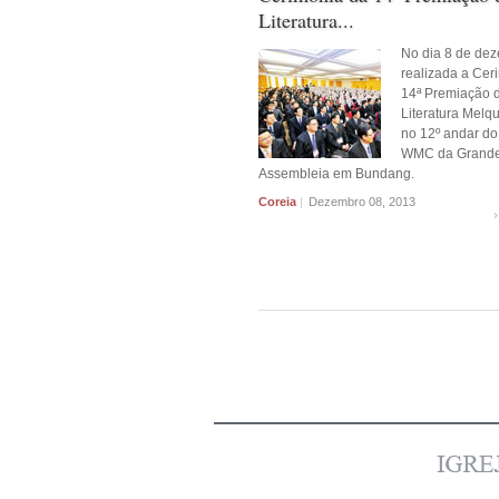
Literatura...
No dia 8 de dez
realizada a Cer
14ª Premiação 
Literatura Melq
no 12º andar do 
WMC da Grand
Assembleia em Bundang.
Coreia
|
Dezembro 08, 2013