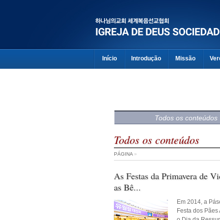
Início
Introdução
Missão
Ver
Todos os conteúdos
Todos os conteúdos
PÁGINA
»
As Festas da Primavera de Vi
as Bê...
Em 2014, a Pás
Festa dos Pães
o Dia da Ressur