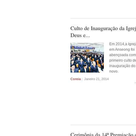
Culto de Inauguração da Igre
Deus e...
Em 2014,a Igre
em Anseong foi
abençoada com
primeiro culto d
inauguração do
novo.
Coreia
|
Janeiro 21, 2014
Cerimônia da 14ª Premiação 