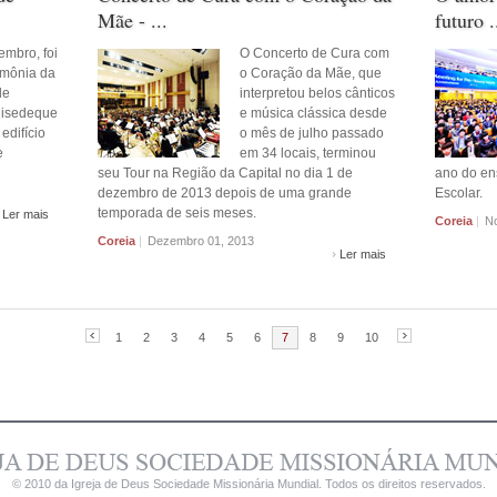
Mãe - ...
futuro .
embro, foi
O Concerto de Cura com
imônia da
o Coração da Mãe, que
de
interpretou belos cânticos
uisedeque
e música clássica desde
edifício
o mês de julho passado
e
em 34 locais, terminou
seu Tour na Região da Capital no dia 1 de
ano do en
dezembro de 2013 depois de uma grande
Escolar.
temporada de seis meses.
Ler mais
Coreia
|
No
Coreia
|
Dezembro 01, 2013
Ler mais
1
2
3
4
5
6
7
8
9
10
© 2010 da Igreja de Deus Sociedade Missionária Mundial. Todos os direitos reservados.