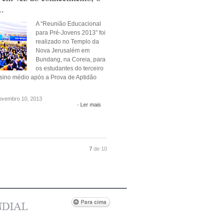
..
A “Reunião Educacional
para Pré-Jovens 2013” foi
realizado no Templo da
Nova Jerusalém em
Bundang, na Coreia, para
os estudantes do terceiro
sino médio após a Prova de Aptidão
vembro 10, 2013
Ler mais
7
de 10