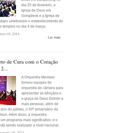
dia 25 de fevereiro, a
Igreja de Deus em
Gongdeok e a Igreja de
apo celebraram o estabelecimento de
s templos no dia 4 de março.
rço 04, 2014
Ler mais
rto de Cura com o Coração
2...
A Orquestra Messias
formou equipes de
orquestra de câmara para
apresentar as bênçãos e
a graça de Deus Elohim a
mais pessoas, além de
 ano do jubileu, o 50º aniversário da
Deus. Além disso, a orquestra
um programa mais significativo, e o
stá sendo realizado a nível nacional.
vereiro 09, 2014