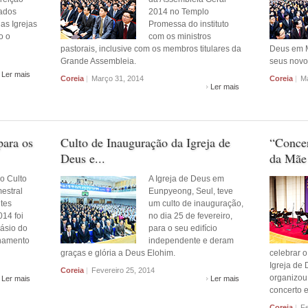
ados
2014 no Templo
as Igrejas
Promessa do instituto
o o
com os ministros
pastorais, inclusive com os membros titulares da
Deus em M
Grande Assembleia.
seus novo
Ler mais
Coreia
|
Março 31, 2014
Coreia
|
Ma
Ler mais
para os
Culto de Inauguração da Igreja de
“Conce
Deus e...
da Mãe 
o Culto
A Igreja de Deus em
estral
Eunpyeong, Seul, teve
tes
um culto de inauguração,
014 foi
no dia 25 de fevereiro,
násio do
para o seu edifício
inamento
independente e deram
graças e glória a Deus Elohim.
celebrar o
Igreja de 
Coreia
|
Fevereiro 25, 2014
organizou 
Ler mais
Ler mais
concerto e
Coreia
|
Fe