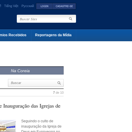
ी
Tiếng Việt
Русский
mios Recebidos
Reportagens da Mídia
Na Coreia
7
de 10
e Inauguração das Igrejas de
Seguindo o culto de
inauguração da Igreja de
Deus em Eunpyeong no