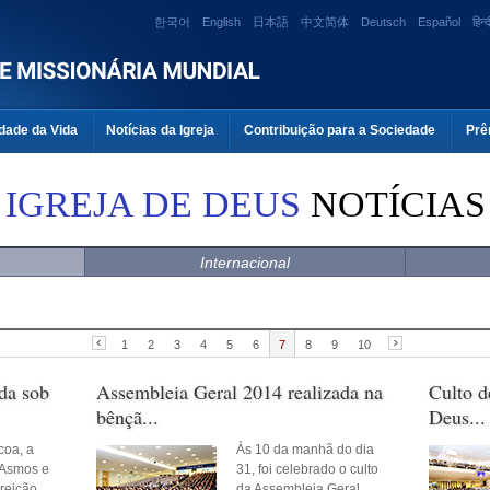
한국어
English
日本語
中文简体
Deutsch
Español
हिन्द
dade da Vida
Notícias da Igreja
Contribuição para a Sociedade
Prê
IGREJA DE DEUS
NOTÍCIAS
Internacional
1
2
3
4
5
6
7
8
9
10
da sob
Assembleia Geral 2014 realizada na
Culto d
bênçã...
Deus...
coa, a
Às 10 da manhã do dia
 Asmos e
31, foi celebrado o culto
reição
da Assembleia Geral