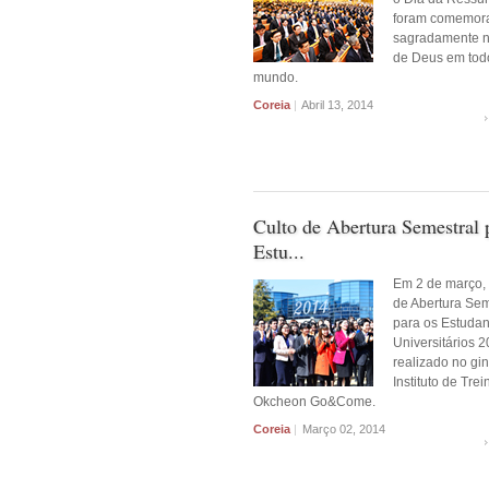
foram comemor
sagradamente n
de Deus em tod
mundo.
Coreia
|
Abril 13, 2014
Culto de Abertura Semestral 
Estu...
Em 2 de março, 
de Abertura Sem
para os Estudan
Universitários 2
realizado no gi
Instituto de Tre
Okcheon Go&Come.
Coreia
|
Março 02, 2014