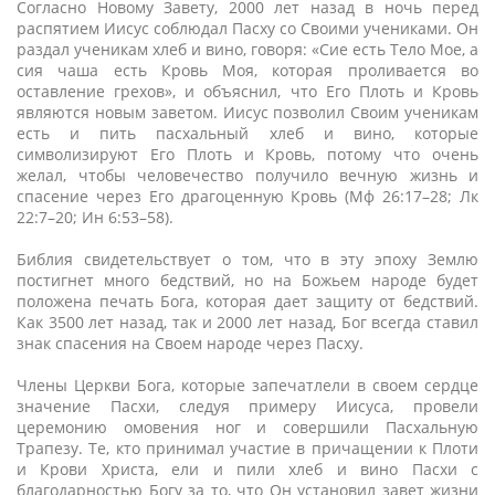
Согласно Новому Завету, 2000 лет назад в ночь перед
распятием Иисус соблюдал Пасху со Своими учениками. Он
раздал ученикам хлеб и вино, говоря: «Сие есть Тело Мое, а
сия чаша есть Кровь Моя, которая проливается во
оставление грехов», и объяснил, что Его Плоть и Кровь
являются новым заветом. Иисус позволил Своим ученикам
есть и пить пасхальный хлеб и вино, которые
символизируют Его Плоть и Кровь, потому что очень
желал, чтобы человечество получило вечную жизнь и
спасение через Его драгоценную Кровь (Мф 26:17–28; Лк
22:7–20; Ин 6:53–58).
Библия свидетельствует о том, что в эту эпоху Землю
постигнет много бедствий, но на Божьем народе будет
положена печать Бога, которая дает защиту от бедствий.
Как 3500 лет назад, так и 2000 лет назад, Бог всегда ставил
знак спасения на Своем народе через Пасху.
Члены Церкви Бога, которые запечатлели в своем сердце
значение Пасхи, следуя примеру Иисуса, провели
церемонию омовения ног и совершили Пасхальную
Трапезу. Те, кто принимал участие в причащении к Плоти
и Крови Христа, ели и пили хлеб и вино Пасхи с
благодарностью Богу за то, что Он установил завет жизни