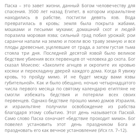
Пасха – это завет жизни, данный Богом человечеству для
спасения. 3500 лет назад Египет, в котором израильтяне
находились в рабстве, постигли девять язв. Вода
превратилась в кровь; земля была покрыта жабами,
мошками и песьими мухами; домашний скот и людей
поразила моровая язва; сильный град побил урожай; рои
саранчи напали на землю и поели всю траву земную и все
плоды древесные, уцелевшие от града, а затем густая тьма
стояла три дня. Последней десятой язвой было великое
бедствие убиения всех первенцев от человека до скота. Бог
сказал Моисею: «Заколите агнцев и окропите их кровью
косяки и перекладину дверей каждого дома. Когда Я увижу
кровь, то пройду мимо. И не будет между вами язвы
губительной». Как и было обещано, ночью четырнадцатого
числа первого месяца по святому календарю египтяне не
смогли избежать бедствия и потеряли всех своих
первенцев. Однако бедствие прошло мимо домов Израиля,
и израильтяне получили освобождение из рабства
благодаря этому событию. Этот день называется Пасхой.
Само слово Пасха означает «бедствие проходит мимо». Бог
повелел установить этот день праздником Бога и
праздновать его как вечное установление (Исх гл. 7–12).