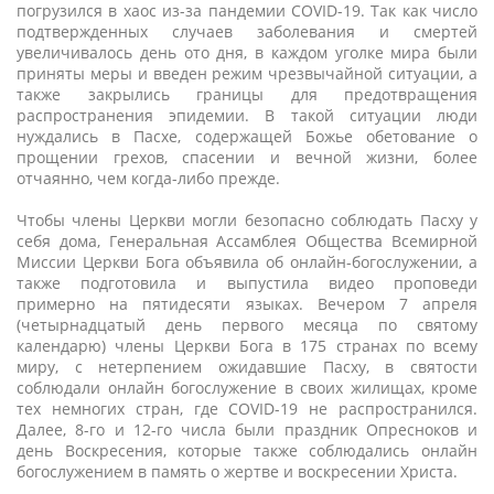
погрузился в хаос из-за пандемии COVID-19. Так как число
подтвержденных случаев заболевания и смертей
увеличивалось день ото дня, в каждом уголке мира были
приняты меры и введен режим чрезвычайной ситуации, а
также закрылись границы для предотвращения
распространения эпидемии. В такой ситуации люди
нуждались в Пасхе, содержащей Божье обетование о
прощении грехов, спасении и вечной жизни, более
отчаянно, чем когда-либо прежде.
Чтобы члены Церкви могли безопасно соблюдать Пасху у
себя дома, Генеральная Ассамблея Общества Всемирной
Миссии Церкви Бога объявила об онлайн-богослужении, а
также подготовила и выпустила видео проповеди
примерно на пятидесяти языках. Вечером 7 апреля
(четырнадцатый день первого месяца по святому
календарю) члены Церкви Бога в 175 странах по всему
миру, с нетерпением ожидавшие Пасху, в святости
соблюдали онлайн богослужение в своих жилищах, кроме
тех немногих стран, где COVID-19 не распространился.
Далее, 8-го и 12-го числа были праздник Опресноков и
день Воскресения, которые также соблюдались онлайн
богослужением в память о жертве и воскресении Христа.