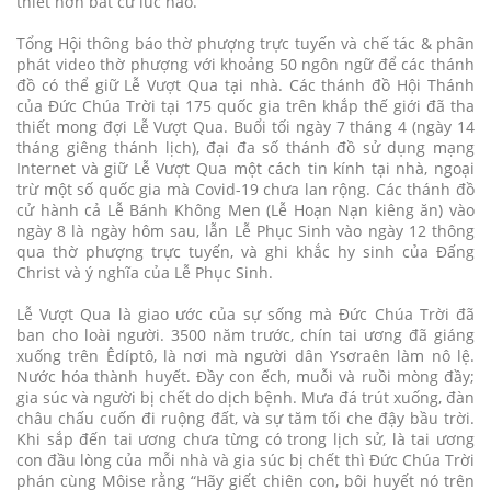
thiết hơn bất cứ lúc nào.
Tổng Hội thông báo thờ phượng trực tuyến và chế tác & phân
phát video thờ phượng với khoảng 50 ngôn ngữ để các thánh
đồ có thể giữ Lễ Vượt Qua tại nhà. Các thánh đồ Hội Thánh
của Đức Chúa Trời tại 175 quốc gia trên khắp thế giới đã tha
thiết mong đợi Lễ Vượt Qua. Buổi tối ngày 7 tháng 4 (ngày 14
tháng giêng thánh lịch), đại đa số thánh đồ sử dụng mạng
Internet và giữ Lễ Vượt Qua một cách tin kính tại nhà, ngoại
trừ một số quốc gia mà Covid-19 chưa lan rộng. Các thánh đồ
cử hành cả Lễ Bánh Không Men (Lễ Hoạn Nạn kiêng ăn) vào
ngày 8 là ngày hôm sau, lẫn Lễ Phục Sinh vào ngày 12 thông
qua thờ phượng trực tuyến, và ghi khắc hy sinh của Đấng
Christ và ý nghĩa của Lễ Phục Sinh.
Lễ Vượt Qua là giao ước của sự sống mà Đức Chúa Trời đã
ban cho loài người. 3500 năm trước, chín tai ương đã giáng
xuống trên Êdíptô, là nơi mà người dân Ysơraên làm nô lệ.
Nước hóa thành huyết. Đầy con ếch, muỗi và ruồi mòng đầy;
gia súc và người bị chết do dịch bệnh. Mưa đá trút xuống, đàn
châu chấu cuốn đi ruộng đất, và sự tăm tối che đậy bầu trời.
Khi sắp đến tai ương chưa từng có trong lịch sử, là tai ương
con đầu lòng của mỗi nhà và gia súc bị chết thì Đức Chúa Trời
phán cùng Môise rằng “Hãy giết chiên con, bôi huyết nó trên