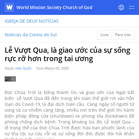
World Mission Society Church of God
WATV
IGREJA DE DEUS
NOTÍCIAS
Notícias da Coreia do Sul
Lista
Para trás
Lễ Vượt Qua, là giao ước của sự sống
rực rỡ hơn trong tai ương
Nação
Hàn Quốc
Data
Março 03, 2020
ⓒ
2020
WATV
Đức Chúa Trời là Đấng thành tín, và giao ước của Ngài bất
biến. Lễ Vượt Qua đã đến trong khi toàn thế giới rơi vào hỗn
loạn do Covid-19, là đại dịch toàn cầu. Càng ngày số người tử
vong và ca nhiễm càng tăng, nhiều nơi trên thế giới thi hành
biện pháp đóng cửa (shutdown) và phong tỏa (lockdown) để
phòng chống dịch bệnh. Trong khoảng lúc đó, Lễ Vượt Qua –
lễ trọng thể của Đức Chúa Trời được hứa ban phước lành của
sự tha tội, sự cứu rỗi và sự sống đời đời, được đòi hỏi khẩn