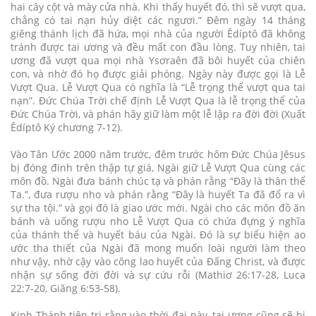
hai cây cột và mày cửa nhà. Khi thấy huyết đó, thì sẽ vượt qua,
chẳng có tai nạn hủy diệt các ngươi.” Đêm ngày 14 tháng
giêng thánh lịch đã hứa, mọi nhà của người Êdíptô đã không
tránh được tai ương và đều mất con đầu lòng. Tuy nhiên, tai
ương đã vượt qua mọi nhà Ysơraên đã bôi huyết của chiên
con, và nhờ đó họ được giải phóng. Ngày này được gọi là Lễ
Vượt Qua. Lễ Vượt Qua có nghĩa là “Lễ trọng thể vượt qua tai
nạn”. Đức Chúa Trời chế định Lễ Vượt Qua là lễ trọng thể của
Đức Chúa Trời, và phán hãy giữ làm một lễ lập ra đời đời (Xuất
Êdíptô Ký chương 7-12).
Vào Tân Ước 2000 năm trước, đêm trước hôm Đức Chúa Jêsus
bị đóng đinh trên thập tự giá, Ngài giữ Lễ Vượt Qua cùng các
môn đồ. Ngài đưa bánh chúc tạ và phán rằng “Đây là thân thể
Ta.”, đưa rượu nho và phán rằng “Đây là huyết Ta đã đổ ra vì
sự tha tội.” và gọi đó là giao ước mới. Ngài cho các môn đồ ăn
bánh và uống rượu nho Lễ Vượt Qua có chứa đựng ý nghĩa
của thánh thể và huyết báu của Ngài. Đó là sự biểu hiện ao
ước tha thiết của Ngài đã mong muốn loài người làm theo
như vậy, nhờ cậy vào công lao huyết của Đấng Christ, và được
nhận sự sống đời đời và sự cứu rỗi (Mathiơ 26:17-28, Luca
22:7-20, Giăng 6:53-58).
Kinh Thánh tiên tri rằng vào thời đại này, tai ương cũng sẽ bị