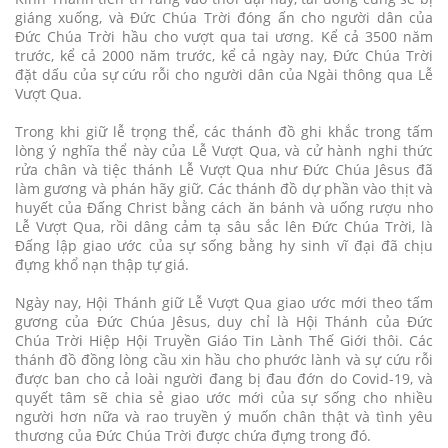
giáng xuống, và Đức Chúa Trời đóng ấn cho người dân của
Đức Chúa Trời hầu cho vượt qua tai ương. Kể cả 3500 năm
trước, kể cả 2000 năm trước, kể cả ngày nay, Đức Chúa Trời
đặt dấu của sự cứu rỗi cho người dân của Ngài thông qua Lễ
Vượt Qua.
Trong khi giữ lễ trọng thể, các thánh đồ ghi khắc trong tấm
lòng ý nghĩa thể này của Lễ Vượt Qua, và cử hành nghi thức
rửa chân và tiệc thánh Lễ Vượt Qua như Đức Chúa Jêsus đã
làm gương và phán hãy giữ. Các thánh đồ dự phần vào thịt và
huyết của Đấng Christ bằng cách ăn bánh và uống rượu nho
Lễ Vượt Qua, rồi dâng cảm tạ sâu sắc lên Đức Chúa Trời, là
Đấng lập giao ước của sự sống bằng hy sinh vĩ đại đã chịu
đựng khổ nạn thập tự giá.
Ngày nay, Hội Thánh giữ Lễ Vượt Qua giao ước mới theo tấm
gương của Đức Chúa Jêsus, duy chỉ là Hội Thánh của Đức
Chúa Trời Hiệp Hội Truyền Giáo Tin Lành Thế Giới thôi. Các
thánh đồ đồng lòng cầu xin hầu cho phước lành và sự cứu rỗi
được ban cho cả loài người đang bị đau đớn do Covid-19, và
quyết tâm sẽ chia sẻ giao ước mới của sự sống cho nhiều
người hơn nữa và rao truyền ý muốn chân thật và tình yêu
thương của Đức Chúa Trời được chứa đựng trong đó.