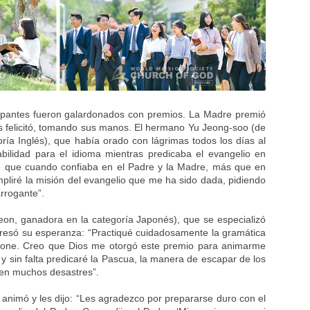
cipantes fueron galardonados con premios. La Madre premió
s felicitó, tomando sus manos. El hermano Yu Jeong-soo (de
ía Inglés), que había orado con lágrimas todos los días al
bilidad para el idioma mientras predicaba el evangelio en
té que cuando confiaba en el Padre y la Madre, más que en
pliré la misión del evangelio que me ha sido dada, pidiendo
arrogante”.
on, ganadora en la categoría Japonés), que se especializó
presó su esperanza: “Practiqué cuidadosamente la gramática
sione. Creo que Dios me otorgó este premio para animarme
 sin falta predicaré la Pascua, la manera de escapar de los
ren muchos desastres”.
s animó y les dijo: “Les agradezco por prepararse duro con el