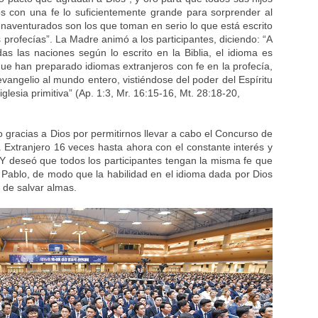
os con una fe lo suficientemente grande para sorprender al
naventurados son los que toman en serio lo que está escrito
as profecías”. La Madre animó a los participantes, diciendo: “A
das las naciones según lo escrito en la Biblia, el idioma es
que han preparado idiomas extranjeros con fe en la profecía,
evangelio al mundo entero, vistiéndose del poder del Espíritu
glesia primitiva” (Ap. 1:3, Mr. 16:15-16, Mt. 28:18-20,
o gracias a Dios por permitirnos llevar a cabo el Concurso de
a Extranjero 16 veces hasta ahora con el constante interés y
 Y deseó que todos los participantes tengan la misma fe que
 Pablo, de modo que la habilidad en el idioma dada por Dios
 de salvar almas.