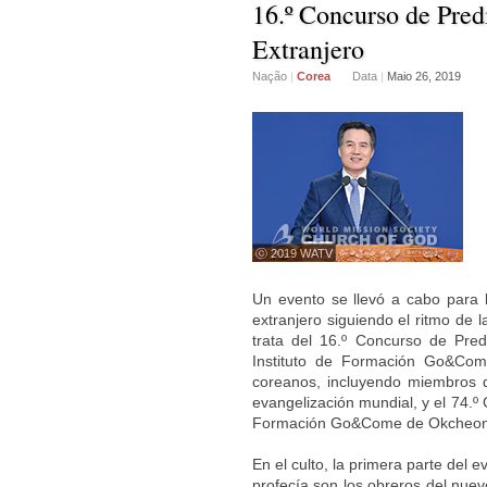
16.º Concurso de Pred
Extranjero
Nação
|
Corea
Data
|
Maio 26, 2019
ⓒ 2019 WATV
Un evento se llevó a cabo para 
extranjero siguiendo el ritmo de 
trata del 16.º Concurso de Pred
Instituto de Formación Go&Co
coreanos, incluyendo miembros d
evangelización mundial, y el 74.º 
Formación Go&Come de Okcheon
En el culto, la primera parte del e
profecía son los obreros del nuev