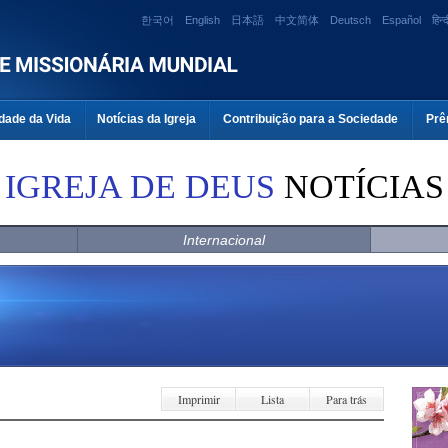
한국어
English
日本語
中文简体
Deutsch
Español
हिन्द
dade da Vida
Notícias da Igreja
Contribuição para a Sociedade
Prê
IGREJA DE DEUS
NOTÍCIAS
Internacional
Imprimir
Lista
Para trás