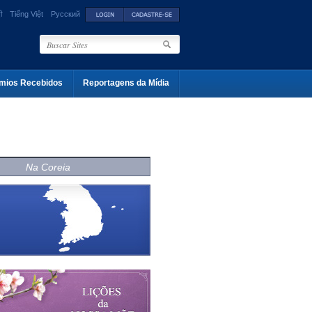
ी
Tiếng Việt
Русский
mios Recebidos
Reportagens da Mídia
Na Coreia