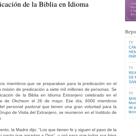
icación de la Biblia en Idioma
Repo
​TV​
CAM
HEM
PAR
​TV​
REA
DE 
SA
los miembros que se preparaban para la predicación en el
la misión de predicación a siete mil millones de personas. Se
​TV​
icación de la Biblia en Idioma Extranjero celebrado en el
Igre
me de Okcheon el 26 de mayo. Ese día, 6000 miembros
Mund
el personal pastoral que tienen una gran voluntad para la
de p
Grupo de Visita del Extranjero, se reunieron en el Instituto de
téc
.
vento, la Madre dijo: “Los que tienen fe y siguen el paso de la
o pacto que agradan a Dios”, y oró para que todos sus hijos