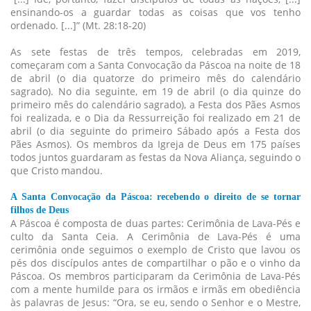
ensinando-os a guardar todas as coisas que vos tenho
ordenado. [...]” (Mt. 28:18-20)
As sete festas de três tempos, celebradas em 2019,
começaram com a Santa Convocação da Páscoa na noite de 18
de abril (o dia quatorze do primeiro mês do calendário
sagrado). No dia seguinte, em 19 de abril (o dia quinze do
primeiro mês do calendário sagrado), a Festa dos Pães Asmos
foi realizada, e o Dia da Ressurreição foi realizado em 21 de
abril (o dia seguinte do primeiro Sábado após a Festa dos
Pães Asmos). Os membros da Igreja de Deus em 175 países
todos juntos guardaram as festas da Nova Aliança, seguindo o
que Cristo mandou.
A Santa Convocação da Páscoa: recebendo o direito de se tornar
filhos de Deus
A Páscoa é composta de duas partes: Cerimônia de Lava-Pés e
culto da Santa Ceia. A Cerimônia de Lava-Pés é uma
cerimônia onde seguimos o exemplo de Cristo que lavou os
pés dos discípulos antes de compartilhar o pão e o vinho da
Páscoa. Os membros participaram da Cerimônia de Lava-Pés
com a mente humilde para os irmãos e irmãs em obediência
às palavras de Jesus: “Ora, se eu, sendo o Senhor e o Mestre,