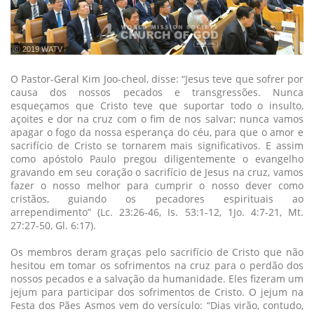
ⓒ 2019 WATV
O Pastor-Geral Kim Joo-cheol, disse: “Jesus teve que sofrer por
causa dos nossos pecados e transgressões. Nunca
esqueçamos que Cristo teve que suportar todo o insulto,
açoites e dor na cruz com o fim de nos salvar; nunca vamos
apagar o fogo da nossa esperança do céu, para que o amor e
sacrifício de Cristo se tornarem mais significativos. E assim
como apóstolo Paulo pregou diligentemente o evangelho
gravando em seu coração o sacrifício de Jesus na cruz, vamos
fazer o nosso melhor para cumprir o nosso dever como
cristãos, guiando os pecadores espirituais ao
arrependimento” (Lc. 23:26-46, Is. 53:1-12, 1Jo. 4:7-21, Mt.
27:27-50, Gl. 6:17).
Os membros deram graças pelo sacrifício de Cristo que não
hesitou em tomar os sofrimentos na cruz para o perdão dos
nossos pecados e a salvação da humanidade. Eles fizeram um
jejum para participar dos sofrimentos de Cristo. O jejum na
Festa dos Pães Asmos vem do versículo: “Dias virão, contudo,