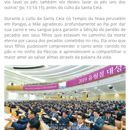
vos lavei os pés, também vós deveis lavar os pés uns dos
outros” (Jo. 13:14-15), antes do culto da Santa Ceia.
Durante o culto da Santa Ceia no Templo da Nova Jerusalém
em Pangyo, a Mãe agradeceu profundamente ao Pai por dar
sua carne e seu sangue para garantir a bênção do perdão de
pecados aos seus filhos que estavam no caminho da morte
eterna por causa dos pecados cometidos no céu. Ela orou que
seus filhos pudessem compreender o santo amor contido no
pão e no vinho da Páscoa, e aprendessem a compartilhar o
maior amor ao salvar almas através da palavra da vida.