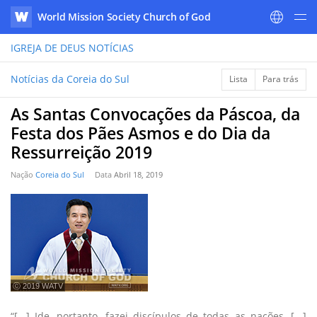
World Mission Society Church of God
WATV
IGREJA DE DEUS
NOTÍCIAS
Notícias da Coreia do Sul
Lista
Para trás
As Santas Convocações da Páscoa, da
Festa dos Pães Asmos e do Dia da
Ressurreição 2019
Nação
Coreia do Sul
Data
Abril 18, 2019
ⓒ 2019 WATV
“[...] Ide, portanto, fazei discípulos de todas as nações, [...]