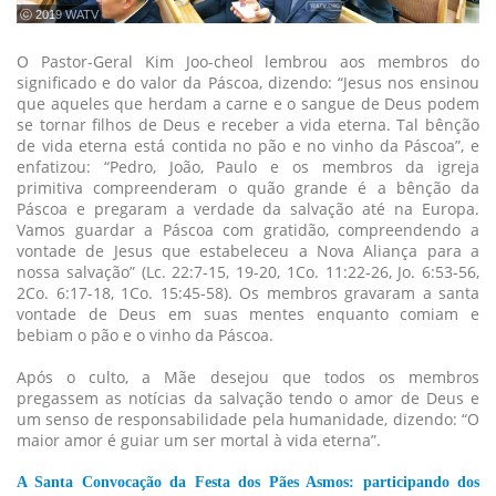
ⓒ 2019 WATV
O Pastor-Geral Kim Joo-cheol lembrou aos membros do
significado e do valor da Páscoa, dizendo: “Jesus nos ensinou
que aqueles que herdam a carne e o sangue de Deus podem
se tornar filhos de Deus e receber a vida eterna. Tal bênção
de vida eterna está contida no pão e no vinho da Páscoa”, e
enfatizou: “Pedro, João, Paulo e os membros da igreja
primitiva compreenderam o quão grande é a bênção da
Páscoa e pregaram a verdade da salvação até na Europa.
Vamos guardar a Páscoa com gratidão, compreendendo a
vontade de Jesus que estabeleceu a Nova Aliança para a
nossa salvação” (Lc. 22:7-15, 19-20, 1Co. 11:22-26, Jo. 6:53-56,
2Co. 6:17-18, 1Co. 15:45-58). Os membros gravaram a santa
vontade de Deus em suas mentes enquanto comiam e
bebiam o pão e o vinho da Páscoa.
Após o culto, a Mãe desejou que todos os membros
pregassem as notícias da salvação tendo o amor de Deus e
um senso de responsabilidade pela humanidade, dizendo: “O
maior amor é guiar um ser mortal à vida eterna”.
A Santa Convocação da Festa dos Pães Asmos: participando dos