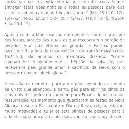
aproveitaremos a alegria eterna no reino dos céus. Vamos
entregar estas boas notícias a todas as pessoas para que
assim recebamos muitas bênçãos juntos” (Mt. 28:1-10, 1Co.
15:17-24, 44-53, Lc. 24:13-34, Jo. 11:24-27, 1Ts. 4:13-18, Jó 25:4-
6, Jo. 20:1-19).
Após o culto, a Mãe explicou em detalhes sobre o princípio
das festas, através das quais os que receberam o perdão de
pecados e a vida eterna ao guardar a Páscoa, podem
participar da glória da ressurreição e da transformação (1Co.
15:44-52). Ela animou os membros, dizendo: “Vamos
compartilhar diligentemente a bênção da salvação, que
recebemos pelo grande amor e sacrifício de Deus, com o
nosso próximo na aldeia global”.
Neste dia, os membros partiram o pão, seguindo o exemplo
de Cristo que abençoou e partiu pão para abrir os olhos de
seus dois discípulos no caminho para Emaús depois da sua
ressurreição. Os membros que guardaram as festas da Nova
Aliança, desde a Páscoa até o Dia da Ressurreição, estavam
muito motivados a guiar os sete bilhões de pessoas para a
vida eterna, sendo gratos pela salvação e a esperança do céu.