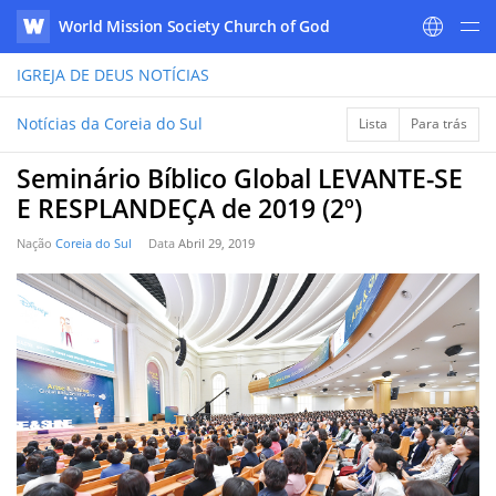
World Mission Society Church of God
WATV
IGREJA DE DEUS
NOTÍCIAS
Notícias da Coreia do Sul
Lista
Para trás
Seminário Bíblico Global LEVANTE-SE
E RESPLANDEÇA de 2019 (2º)
Nação
Coreia do Sul
Data
Abril 29, 2019