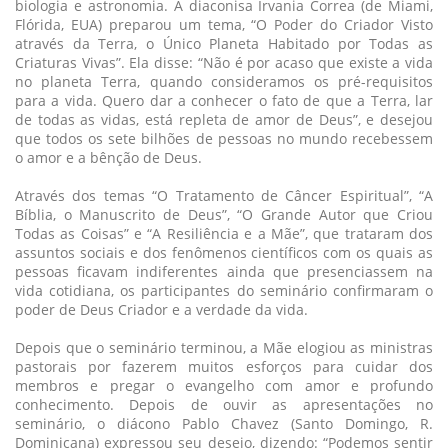
biologia e astronomia. A diaconisa Irvania Correa (de Miami,
Flórida, EUA) preparou um tema, “O Poder do Criador Visto
através da Terra, o Único Planeta Habitado por Todas as
Criaturas Vivas”. Ela disse: “Não é por acaso que existe a vida
no planeta Terra, quando consideramos os pré-requisitos
para a vida. Quero dar a conhecer o fato de que a Terra, lar
de todas as vidas, está repleta de amor de Deus”, e desejou
que todos os sete bilhões de pessoas no mundo recebessem
o amor e a bênção de Deus.
Através dos temas “O Tratamento de Câncer Espiritual”, “A
Bíblia, o Manuscrito de Deus”, “O Grande Autor que Criou
Todas as Coisas” e “A Resiliência e a Mãe”, que trataram dos
assuntos sociais e dos fenômenos científicos com os quais as
pessoas ficavam indiferentes ainda que presenciassem na
vida cotidiana, os participantes do seminário confirmaram o
poder de Deus Criador e a verdade da vida.
Depois que o seminário terminou, a Mãe elogiou as ministras
pastorais por fazerem muitos esforços para cuidar dos
membros e pregar o evangelho com amor e profundo
conhecimento. Depois de ouvir as apresentações no
seminário, o diácono Pablo Chavez (Santo Domingo, R.
Dominicana) expressou seu desejo, dizendo: “Podemos sentir