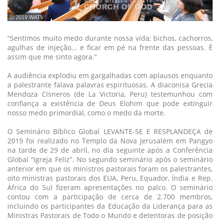
ⓒ 2019 WATV
“Sentimos muito medo durante nossa vida; bichos, cachorros,
agulhas de injeção... e ficar em pé na frente das pessoas. É
assim que me sinto agora.”
A audiência explodiu em gargalhadas com aplausos enquanto
a palestrante falava palavras espirituosas. A diaconisa Grecia
Mendoza Cisneros (de La Victoria, Peru) testemunhou com
confiança a existência de Deus Elohim que pode extinguir
nosso medo primordial, como o medo da morte.
O Seminário Bíblico Global LEVANTE-SE E RESPLANDEÇA de
2019 foi realizado no Templo da Nova Jerusalém em Pangyo
na tarde de 29 de abril, no dia seguinte após a Conferência
Global “Igreja Feliz”. No segundo seminário após o seminário
anterior em que os ministros pastorais foram os palestrantes,
oito ministras pastorais dos EUA, Peru, Equador, Índia e Rep.
África do Sul fizeram apresentações no palco. O seminário
contou com a participação de cerca de 2.700 membros,
incluindo os participantes da Educação da Liderança para as
Ministras Pastorais de Todo o Mundo e detentoras de posição