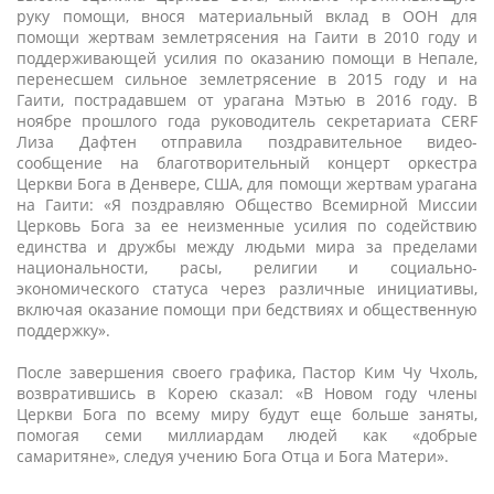
руку помощи, внося материальный вклад в ООН для
помощи жертвам землетрясения на Гаити в 2010 году и
поддерживающей усилия по оказанию помощи в Непале,
перенесшем сильное землетрясение в 2015 году и на
Гаити, пострадавшем от урагана Мэтью в 2016 году. В
ноябре прошлого года руководитель секретариата CERF
Лиза Дафтен отправила поздравительное видео-
сообщение на благотворительный концерт оркестра
Церкви Бога в Денвере, США, для помощи жертвам урагана
на Гаити: «Я поздравляю Общество Всемирной Миссии
Церковь Бога за ее неизменные усилия по содействию
единства и дружбы между людьми мира за пределами
национальности, расы, религии и социально-
экономического статуса через различные инициативы,
включая оказание помощи при бедствиях и общественную
поддержку».
После завершения своего графика, Пастор Ким Чу Чхоль,
возвратившись в Корею сказал: «В Новом году члены
Церкви Бога по всему миру будут еще больше заняты,
помогая семи миллиардам людей как «добрые
самаритяне», следуя учению Бога Отца и Бога Матери».