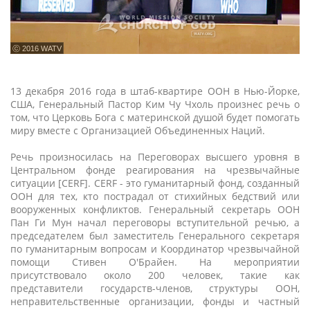
ⓒ 2016 WATV
13 декабря 2016 года в штаб-квартире ООН в Нью-Йорке,
США, Генеральный Пастор Ким Чу Чхоль произнес речь о
том, что Церковь Бога с материнской душой будет помогать
миру вместе с Организацией Объединенных Наций.
Речь произносилась на Переговорах высшего уровня в
Центральном фонде реагирования на чрезвычайные
ситуации [CERF]. CERF - это гуманитарный фонд, созданный
ООН для тех, кто пострадал от стихийных бедствий или
вооруженных конфликтов. Генеральный секретарь ООН
Пан Ги Мун начал переговоры вступительной речью, а
председателем был заместитель Генерального секретаря
по гуманитарным вопросам и Координатор чрезвычайной
помощи Стивен О'Брайен. На мероприятии
присутствовало около 200 человек, такие как
представители государств-членов, структуры ООН,
неправительственные организации, фонды и частный