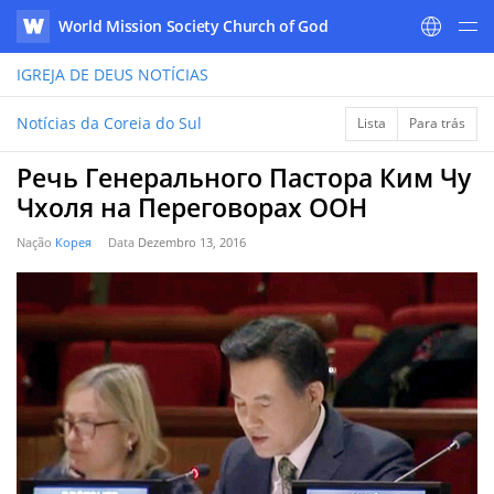
World Mission Society Church of God
WATV
IGREJA DE DEUS
NOTÍCIAS
Notícias da Coreia do Sul
Lista
Para trás
Речь Генерального Пастора Ким Чу
Чхоля на Переговорах ООН
Nação
Корея
Data
Dezembro 13, 2016