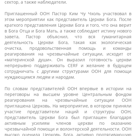
сектор, а также наблюдатели.
Приглашенный ООН Пастор Ким Чу Чхоль участвовал в
этом мероприятии как представитель Церкви Бога. После
краткого представления Церкви Бога и того, что она верит
в Бога Отца и Бога Мать, а также соблюдает истину нового
завета, Пастор объяснил, что вся гуманитарная
деятельность Церкви Бога, такая как экологическая
очистка, продовольственная помощь и команды
реагирования на чрезвычайные ситуации, исходит от
«материнской души». Он выразил готовность церкви
непрерывно поддерживать CERF и желание в будущем
сотрудничать с другими структурами ООН для помощи
нуждающимся людям и народам.
По словам представителей ООН впервые в истории на
переговоры на высшем уровне Центральным фондом
реагирования на чрезвычайные ситуации ООН
приглашена Церковь. На мероприятие, в котором приняли
участие представители наций и структуры ООН,
представитель Церкви Бога был приглашен благодаря
активным усилиям членов церкви по оказанию
чрезвычайной помощи и волонтерской деятельности. ООН
высоко оценила Церковь Бога, активно протягивающую