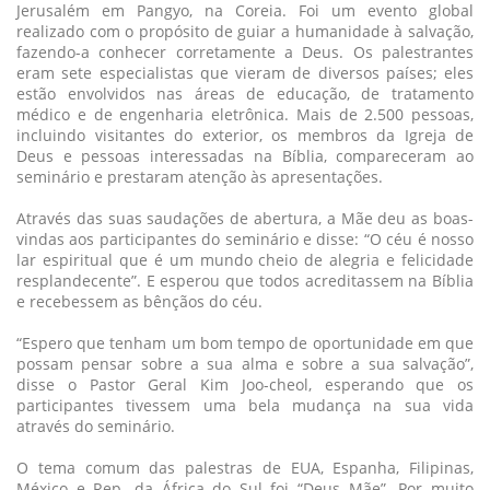
Jerusalém em Pangyo, na Coreia. Foi um evento global
realizado com o propósito de guiar a humanidade à salvação,
fazendo-a conhecer corretamente a Deus. Os palestrantes
eram sete especialistas que vieram de diversos países; eles
estão envolvidos nas áreas de educação, de tratamento
médico e de engenharia eletrônica. Mais de 2.500 pessoas,
incluindo visitantes do exterior, os membros da Igreja de
Deus e pessoas interessadas na Bíblia, compareceram ao
seminário e prestaram atenção às apresentações.
Através das suas saudações de abertura, a Mãe deu as boas-
vindas aos participantes do seminário e disse: “O céu é nosso
lar espiritual que é um mundo cheio de alegria e felicidade
resplandecente”. E esperou que todos acreditassem na Bíblia
e recebessem as bênçãos do céu.
“Espero que tenham um bom tempo de oportunidade em que
possam pensar sobre a sua alma e sobre a sua salvação”,
disse o Pastor Geral Kim Joo-cheol, esperando que os
participantes tivessem uma bela mudança na sua vida
através do seminário.
O tema comum das palestras de EUA, Espanha, Filipinas,
México e Rep. da África do Sul foi “Deus Mãe”. Por muito