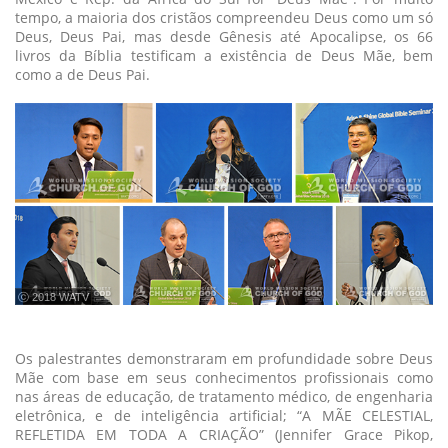
tempo, a maioria dos cristãos compreendeu Deus como um só
Deus, Deus Pai, mas desde Gênesis até Apocalipse, os 66
livros da Bíblia testificam a existência de Deus Mãe, bem
como a de Deus Pai.
ⓒ 2018 WATV
Os palestrantes demonstraram em profundidade sobre Deus
Mãe com base em seus conhecimentos profissionais como
nas áreas de educação, de tratamento médico, de engenharia
eletrônica, e de inteligência artificial; “A MÃE CELESTIAL,
REFLETIDA EM TODA A CRIAÇÃO” (Jennifer Grace Pikop,