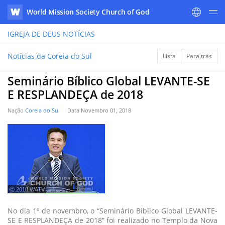
World Mission Society Church of God
WATV
IGREJA DE DEUS
NOTÍCIAS
Notícias da Coreia do Sul
Lista
Para trás
Seminário Bíblico Global LEVANTE-SE
E RESPLANDEÇA de 2018
Nação
Coreia do Sul
Data
Novembro 01, 2018
ⓒ 2018 WATV
No dia 1º de novembro, o “Seminário Bíblico Global LEVANTE-
SE E RESPLANDEÇA de 2018” foi realizado no Templo da Nova