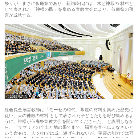
祭りが、まさに仮庵祭であり、新約時代には、木と神殿の 材料と
して表された「神様の民」を集める宣教大会により、仮庵祭の預
言が成就する。
ⓒ 2018 WATV
総会長金湊哲牧師は「モーセの時代、幕屋の材料を集めた歴史に
従い、天の神殿の材料 として表された子どもたちを呼び集めるよ
うに、神様が仮庵祭宣教大会を開いてくださった」 と説明しなが
ら、「サマリアの全土と地の果てまで、福音を宣べ伝えなさいと
いう命令は、人 の力では成し遂げられないが、聖霊の能力では可