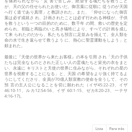
を痛められながら「災 害で苦しみ、絶望する魂たちを救うこと
が、天の父の任せられたお使いだ。御言葉に従順に 従うのが天国
へ行く道であり真理」と教訓された。また、「仰せになった御言
葉は必ず成就さ れ、計画されたことは必ず行われる神様が、子供
を救うという一つの目的のために、数千年 の間、救いの歴史を定
められ、初臨と再臨のいと高き犠牲により、すべての計画を成し
て来 られたのだから、私たちも預言に足並みを揃えて、全人類を
命の水で生き返らせて救うよう に、熱心に聖霊運動をしよう」と
頼まれた。
最後に『天使の世界から来たお客様』の本を引用 され「天の子供
たちは完全なものとされた正しい人の霊魂たちと栄光の衣をまと
い、永遠に キリストと天使の世界に住みながら、それぞれの星の
世界を視察することになる」と、天国 の希望をより強く持てるよ
うにしてくださり、全員が70億人類宣教の使命を全うして、その
預 言の主人公になることを切に願われた（イザ45:22-23、イザ
46:10-11、ルカ12:54-56、イザ 60:1-15、ゼカ8:20-23、一テサ
4:16-17)。
Lista
Para trás