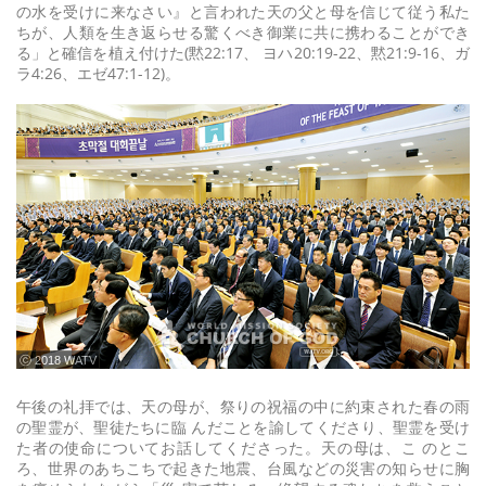
の水を受けに来なさい』と言われた天の父と母を信じて従う私た
ちが、人類を生き返らせる驚くべき御業に共に携わることができ
る」と確信を植え付けた(黙22:17、 ヨハ20:19-22、黙21:9-16、ガ
ラ4:26、エゼ47:1-12)。
ⓒ 2018 WATV
午後の礼拝では、天の母が、祭りの祝福の中に約束された春の雨
の聖霊が、聖徒たちに臨 んだことを諭してくださり、聖霊を受け
た者の使命についてお話してくださった。天の母は、こ のとこ
ろ、世界のあちこちで起きた地震、台風などの災害の知らせに胸