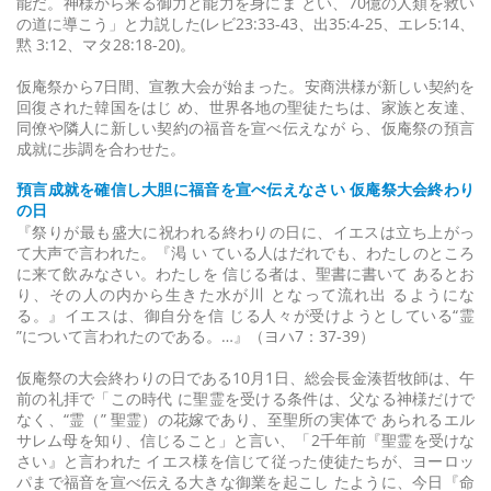
能だ。神様から来る御力と能力を身にま とい、70億の人類を救い
の道に導こう」と力説した(レビ23:33-43、出35:4-25、エレ5:14、
黙 3:12、マタ28:18-20)。
仮庵祭から7日間、宣教大会が始まった。安商洪様が新しい契約を
回復された韓国をはじ め、世界各地の聖徒たちは、家族と友達、
同僚や隣人に新しい契約の福音を宣べ伝えなが ら、仮庵祭の預言
成就に歩調を合わせた。
預言成就を確信し大胆に福音を宣べ伝えなさい 仮庵祭大会終わり
の日
『祭りが最も盛大に祝われる終わりの日に、イエスは立ち上がっ
て大声で言われた。『渇 い ている人はだれでも、わたしのところ
に来て飲みなさい。わたしを 信じる者は、聖書に書いて あるとお
り、その人の内から生きた水が川 となって流れ出 るようにな
る。』イエスは、御自分を信 じる人々が受けようとしている“霊
”について言われたのである。…』（ヨハ7：37-39）
仮庵祭の大会終わりの日である10月1日、総会長金湊哲牧師は、午
前の礼拝で「この時代 に聖霊を受ける条件は、父なる神様だけで
なく、“霊（” 聖霊）の花嫁であり、至聖所の実体で あられるエル
サレム母を知り、信じること」と言い、「2千年前『聖霊を受けな
さい』と言われた イエス様を信じて従った使徒たちが、ヨーロッ
パまで福音を宣べ伝える大きな御業を起こし たように、今日『命