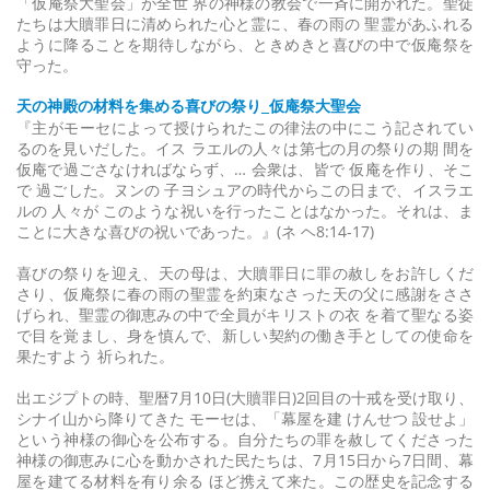
「仮庵祭大聖会」が全世 界の神様の教会で一斉に開かれた。聖徒
たちは大贖罪日に清められた心と霊に、春の雨の 聖霊があふれる
ように降ることを期待しながら、ときめきと喜びの中で仮庵祭を
守った。
天の神殿の材料を集める喜びの祭り_仮庵祭大聖会
『主がモーセによって授けられたこの律法の中にこう記されてい
るのを見いだした。イス ラエルの人々は第七の月の祭りの期 間を
仮庵で過ごさなければならず、… 会衆は、皆で 仮庵を作り、そこ
で 過ごした。ヌンの 子ヨシュアの時代からこの日まで、イスラエ
ルの 人々が このような祝いを行ったことはなかった。それは、ま
ことに大きな喜びの祝いであった。』(ネ ヘ8:14-17)
喜びの祭りを迎え、天の母は、大贖罪日に罪の赦しをお許しくだ
さり、仮庵祭に春の雨の聖霊を約束なさった天の父に感謝をささ
げられ、聖霊の御恵みの中で全員がキリストの衣 を着て聖なる姿
で目を覚まし、身を慎んで、新しい契約の働き手としての使命を
果たすよう 祈られた。
出エジプトの時、聖暦7月10日(大贖罪日)2回目の十戒を受け取り、
シナイ山から降りてきた モーセは、「幕屋を建 けんせつ 設せよ」
という神様の御心を公布する。自分たちの罪を赦してくださった
神様の御恵みに心を動かされた民たちは、7月15日から7日間、幕
屋を建てる材料を有り余る ほど携えて来た。この歴史を記念する