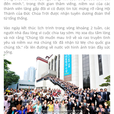
đến mình.”, trong thời gian thăm viếng, niềm vui của các
thành viên tăng gấp đôi vì có được tin tức mừng rỡ rằng Hội
Thánh của Đức Chúa Trời được nhận tuyên dương đoàn thể
từ tổng thống.
Vào ngày kết thúc lịch trình trong vòng khoảng 2 tuần, các
người nhà đau lòng vì cuộc chia tay sớm. Họ xoa dịu tấm lòng
và nói rằng “Chúng tôi muốn mau trở về và rao truyền tình
yêu và niềm vui mà chúng tôi đã nhận từ Mẹ cho quốc gia
chúng tôi.” rồi lên đường về nước với hình ảnh tràn đầy sức
sống.