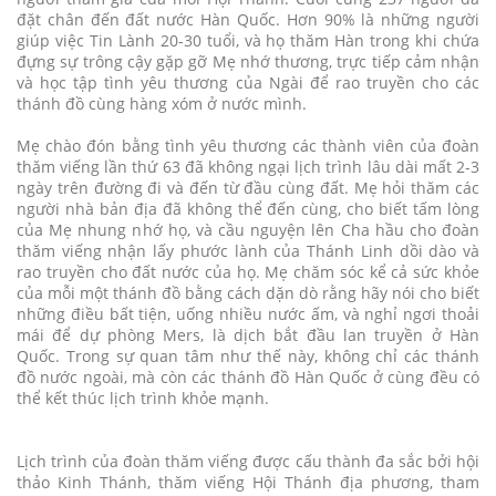
đặt chân đến đất nước Hàn Quốc. Hơn 90% là những người
giúp việc Tin Lành 20-30 tuổi, và họ thăm Hàn trong khi chứa
đựng sự trông cậy gặp gỡ Mẹ nhớ thương, trực tiếp cảm nhận
và học tập tình yêu thương của Ngài để rao truyền cho các
thánh đồ cùng hàng xóm ở nước mình.
Mẹ chào đón bằng tình yêu thương các thành viên của đoàn
thăm viếng lần thứ 63 đã không ngại lịch trình lâu dài mất 2-3
ngày trên đường đi và đến từ đầu cùng đất. Mẹ hỏi thăm các
người nhà bản địa đã không thể đến cùng, cho biết tấm lòng
của Mẹ nhung nhớ họ, và cầu nguyện lên Cha hầu cho đoàn
thăm viếng nhận lấy phước lành của Thánh Linh dồi dào và
rao truyền cho đất nước của họ. Mẹ chăm sóc kể cả sức khỏe
của mỗi một thánh đồ bằng cách dặn dò rằng hãy nói cho biết
những điều bất tiện, uống nhiều nước ấm, và nghỉ ngơi thoải
mái để dự phòng Mers, là dịch bắt đầu lan truyền ở Hàn
Quốc. Trong sự quan tâm như thế này, không chỉ các thánh
đồ nước ngoài, mà còn các thánh đồ Hàn Quốc ở cùng đều có
thể kết thúc lịch trình khỏe mạnh.
Lịch trình của đoàn thăm viếng được cấu thành đa sắc bởi hội
thảo Kinh Thánh, thăm viếng Hội Thánh địa phương, tham