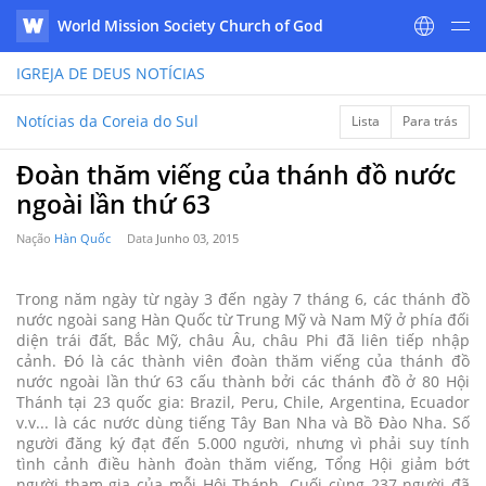
World Mission Society Church of God
WATV
IGREJA DE DEUS
NOTÍCIAS
Notícias da Coreia do Sul
Lista
Para trás
Đoàn thăm viếng của thánh đồ nước
ngoài lần thứ 63
Nação
Hàn Quốc
Data
Junho 03, 2015
Trong năm ngày từ ngày 3 đến ngày 7 tháng 6, các thánh đồ
nước ngoài sang Hàn Quốc từ Trung Mỹ và Nam Mỹ ở phía đối
diện trái đất, Bắc Mỹ, châu Âu, châu Phi đã liên tiếp nhập
cảnh. Đó là các thành viên đoàn thăm viếng của thánh đồ
nước ngoài lần thứ 63 cấu thành bởi các thánh đồ ở 80 Hội
Thánh tại 23 quốc gia: Brazil, Peru, Chile, Argentina, Ecuador
v.v... là các nước dùng tiếng Tây Ban Nha và Bồ Đào Nha. Số
người đăng ký đạt đến 5.000 người, nhưng vì phải suy tính
tình cảnh điều hành đoàn thăm viếng, Tổng Hội giảm bớt
người tham gia của mỗi Hội Thánh. Cuối cùng 237 người đã