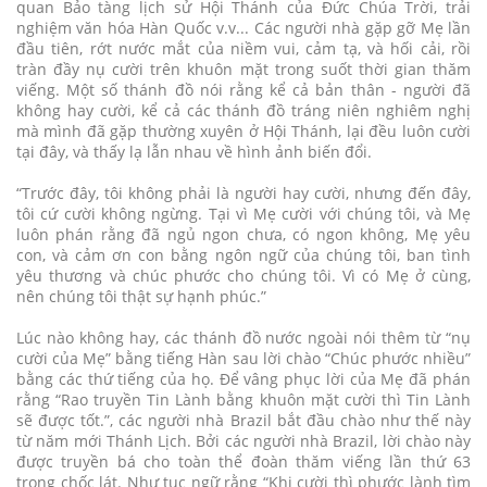
quan Bảo tàng lịch sử Hội Thánh của Đức Chúa Trời, trải
nghiệm văn hóa Hàn Quốc v.v... Các người nhà gặp gỡ Mẹ lần
đầu tiên, rớt nước mắt của niềm vui, cảm tạ, và hối cải, rồi
tràn đầy nụ cười trên khuôn mặt trong suốt thời gian thăm
viếng. Một số thánh đồ nói rằng kể cả bản thân - người đã
không hay cười, kể cả các thánh đồ tráng niên nghiêm nghị
mà mình đã gặp thường xuyên ở Hội Thánh, lại đều luôn cười
tại đây, và thấy lạ lẫn nhau về hình ảnh biến đổi.
“Trước đây, tôi không phải là người hay cười, nhưng đến đây,
tôi cứ cười không ngừng. Tại vì Mẹ cười với chúng tôi, và Mẹ
luôn phán rằng đã ngủ ngon chưa, có ngon không, Mẹ yêu
con, và cảm ơn con bằng ngôn ngữ của chúng tôi, ban tình
yêu thương và chúc phước cho chúng tôi. Vì có Mẹ ở cùng,
nên chúng tôi thật sự hạnh phúc.”
Lúc nào không hay, các thánh đồ nước ngoài nói thêm từ “nụ
cười của Mẹ” bằng tiếng Hàn sau lời chào “Chúc phước nhiều”
bằng các thứ tiếng của họ. Để vâng phục lời của Mẹ đã phán
rằng “Rao truyền Tin Lành bằng khuôn mặt cười thì Tin Lành
sẽ được tốt.”, các người nhà Brazil bắt đầu chào như thế này
từ năm mới Thánh Lịch. Bởi các người nhà Brazil, lời chào này
được truyền bá cho toàn thể đoàn thăm viếng lần thứ 63
trong chốc lát. Như tục ngữ rằng “Khi cười thì phước lành tìm