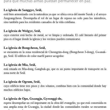
para que muchas almas puedan permanecer en paz.
La iglesia de Sanggye, Seúl,
está bien armonizada con la naturaleza ya que se ubica cerca del monte Surak y el arroyo
Jungrangcheon. Desempeña el rol de un lugar de reposo no solo para los miembros,
sino también para los residentes cansados de la vida cotidiana.
La iglesia de Wolgye, Seúl,
cuyo exterior está hecho de metal, se ve limpia y ordenada. El café literario del primer
piso es el lugar donde la iglesia y los vecinos pueden comunicarse.
La iglesia de Bongcheon, Seúl,
se encuentra en la zona residencial de Cheongrim-dong (Bongcheon 3-dong), Gwanak-
gu, Seúl. El edificio de color marfil parece acogedor.
La iglesia de Mia, Seúl,
está situada en Mia-dong, Gangbuk-gu, que es un punto importante de transporte en la
zona norte de Seúl.
La iglesia de Ogeum, Seúl,
cuyo edificio tiene tres pisos y dos sótanos, combina bien con la comunidad donde hay
muchos edificios bajos.
La iglesia de Opo, Gwangju, Gyeonggi-do,
espera desempeñar un rol importante en la obra del evangelio, ya que está construida en
una amplia zona de Gwangju, la ciudad donde las comunidades rurales se encuentran