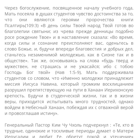
Через богослужение, посвященное началу учебного года,
Мать посеяла в душах студентов чувство достоинства за то,
что они являются героями пророчества книги
Псалтирь(109:3) «В день силы Твоей народ Твой готов во
благолепии святыни; из чрева прежде денницы подобно
росе рождение Твое» и в наставление сказала: «Во время,
когда силы и сознание преисполняют вас, оденьтесь в
слово Божье, и, будучи впереди благовестия и добрых дел,
станьтесь незаменимой молодежью, как в Сионе так и в
обществе». Так же, основываясь на слова «будь тверд и
мужествен, не страшись и не ужасайся; ибо с тобою
Господь Бог твой» (Нав 1:5-9), Мать поддерживала
студентов со словом, что «Именно молодежи принадлежит
миссия Иисуса Навина, который громким восклицанием
разрушил препятствующую на пути в Ханаан Иерихонскую
крепость. Будучи в студенческой жизни, так и в жизни
веры, приходится испытывать много трудностей, однако
войдем в Небесный Ханаан, побеждая их с отважной верой
и провозглашая истину».
Генеральный Пастор Ким Чу Чхоль подчеркнул : «Те, кто в
трудные, одинокие и тоскливые периоды думает о Матери
Иерусалим и любит Ее, обретут покой и утешение»