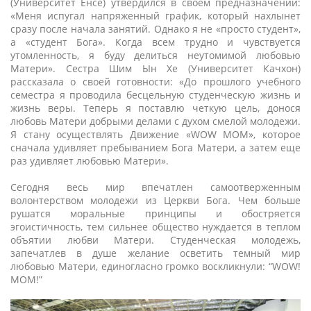
(Университет Ёнсе) утвердился в своем предназначении:
«Меня испугал напряженный график, который нахлынет
сразу после начала занятий. Однако я не «просто студент»,
а «студент Бога». Когда всем трудно и чувствуется
утомленность, я буду делиться неутомимой любовью
Матери». Сестра Шим Ын Хе (Университет Качхон)
рассказала о своей готовности: «До прошлого учебного
семестра я проводила бесцельную студенческую жизнь и
жизнь веры. Теперь я поставлю четкую цель, донося
любовь Матери добрыми делами с духом смелой молодежи.
Я стану осуществлять Движение «WOW MOM», которое
сначала удивляет пребыванием Бога Матери, а затем еще
раз удивляет любовью Матери».
Сегодня весь мир впечатлен самоотверженным
волонтерством молодежи из Церкви Бога. Чем больше
рушатся моральные принципы и обостряется
эгоистичность, тем сильнее общество нуждается в теплом
объятии любви Матери. Студенческая молодежь,
запечатлев в душе желание осветить темный мир
любовью Матери, единогласно громко воскликнули: “WOW!
MOM!”