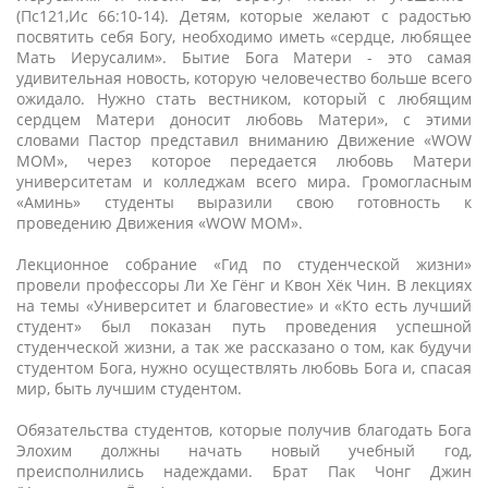
(Пс121,Ис 66:10-14). Детям, которые желают с радостью
посвятить себя Богу, необходимо иметь «сердце, любящее
Мать Иерусалим». Бытие Бога Матери - это самая
удивительная новость, которую человечество больше всего
ожидало. Нужно стать вестником, который с любящим
сердцем Матери доносит любовь Матери», с этими
словами Пастор представил вниманию Движение «WOW
MOM», через которое передается любовь Матери
университетам и колледжам всего мира. Громогласным
«Аминь» студенты выразили свою готовность к
проведению Движения «WOW MOM».
Лекционное собрание «Гид по студенческой жизни»
провели профессоры Ли Хе Гёнг и Квон Хёк Чин. В лекциях
на темы «Университет и благовестие» и «Кто есть лучший
студент» был показан путь проведения успешной
студенческой жизни, а так же рассказано о том, как будучи
студентом Бога, нужно осуществлять любовь Бога и, спасая
мир, быть лучшим студентом.
Обязательства студентов, которые получив благодать Бога
Элохим должны начать новый учебный год,
преисполнились надеждами. Брат Пак Чонг Джин