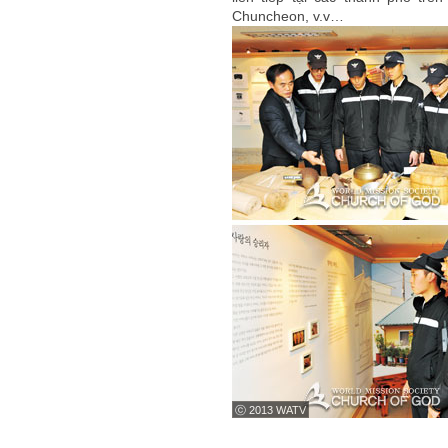
Chuncheon, v.v…
ⓒ 2013 WATV