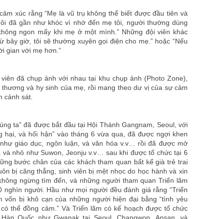
cảm xúc rằng “Mẹ là vũ trụ không thể biết được đầu tiên và
Tôi đã gần như khóc vì nhớ đến mẹ tôi, người thường dùng
không ngon mấy khi mẹ ở một mình.” Những đội viên khác
ừ bây giờ, tôi sẽ thường xuyên gọi điện cho mẹ.” hoặc “Nếu
ời gian với mẹ hơn.”
 viên đã chụp ảnh với nhau tại khu chụp ảnh (Photo Zone),
 thương và hy sinh của mẹ, rồi mang theo dư vị của sự cảm
n cảnh sát.
úng ta” đã được bắt đầu tại Hội Thánh Gangnam, Seoul, với
g hại, và hối hận” vào tháng 6 vừa qua, đã được ngợi khen
 như giáo dục, ngôn luận, và văn hóa v.v… rồi đã được mở
 và nhỏ như Suwon, Jeonju v.v… sau khi được tổ chức tại 6
ững bước chân của các khách tham quan bất kể già trẻ trai
uôn bị căng thẳng, sinh viên bị mệt nhọc do học hành và xin
u không ngừng tìm đến, và những người tham quan Triển lãm
0 nghìn người. Hầu như mọi người đều đánh giá rằng “Triển
m vốn bị khô cạn của những người hiện đại bằng “tình yêu
 có thể đồng cảm.” Và Triển lãm có kế hoạch được tổ chức
rên Hàn Quốc như Gwanak tại Seoul, Changwon, Ansan, và