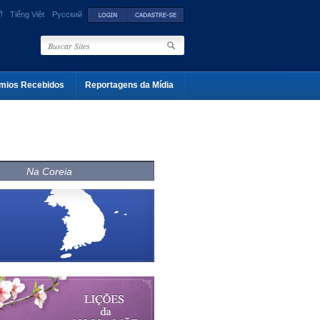
ी
Tiếng Việt
Русский
mios Recebidos
Reportagens da Mídia
Na Coreia