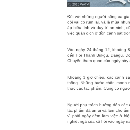
ⓒ 2013 WATV
Đối với những người sống xa gia 
đôi vai co rúm lại, và là mùa nh
áp biểu tình và duy trì an ninh, 
việc quân dịch ở đồn cảnh sát tro
Vào ngày 24 tháng 12, khoảng 8
đến Hội Thánh Bukgu, Daegu. Đó
Chuyến tham quan của ngày này đã
Khoảng 3 giờ chiều, các cảnh sát
thẳng. Những bước chân mạnh mẽ
thức các tác phẩm. Cũng có ngườ
Người phụ trách hướng dẫn các 
tác phẩm đã an ủi và làm cho ấm 
vì phải ngày đêm làm việc ở hiệ
nghiệt ngã của xã hội vào ngày nay,