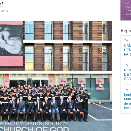
ẹ!
 2013
Repo
​TV​
CAM
HEM
PAR
​TV​
REA
DE 
SA
​TV​
Igre
Mund
de p
téc