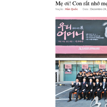
Mẹ ơi! Con rất nhớ m
Nação
|
Hàn Quốc
Data
|
Dezembro 24,