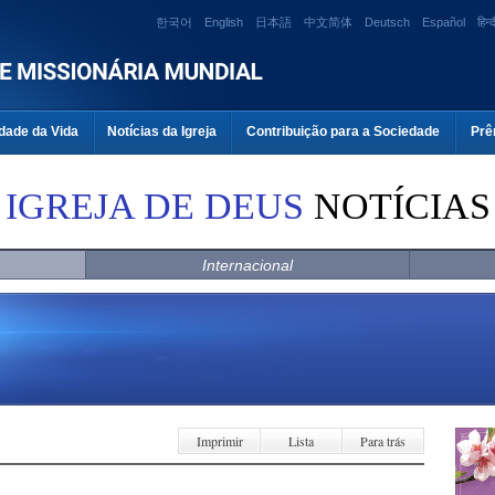
한국어
English
日本語
中文简体
Deutsch
Español
हिन्द
dade da Vida
Notícias da Igreja
Contribuição para a Sociedade
Prê
IGREJA DE DEUS
NOTÍCIAS
Internacional
Imprimir
Lista
Para trás