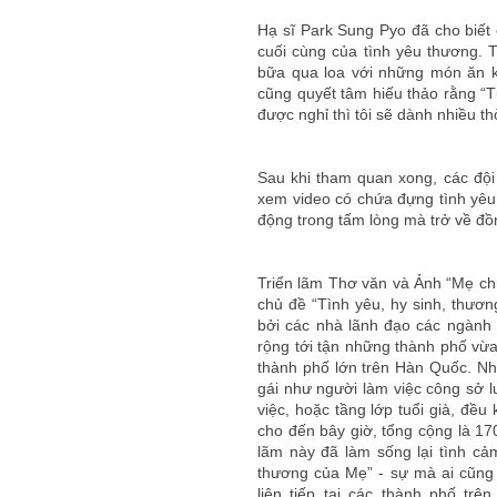
Hạ sĩ Park Sung Pyo đã cho biết 
cuối cùng của tình yêu thương. 
bữa qua loa với những món ăn 
cũng quyết tâm hiếu thảo rằng “T
được nghỉ thì tôi sẽ dành nhiều th
Sau khi tham quan xong, các đội
xem video có chứa đựng tình yêu
động trong tấm lòng mà trở về đồ
Triển lãm Thơ văn và Ảnh “Mẹ ch
chủ đề “Tình yêu, hy sinh, thươn
bởi các nhà lãnh đạo các ngành
rộng tới tận những thành phố vừa
thành phố lớn trên Hàn Quốc. Nh
gái như người làm việc công sở l
việc, hoặc tầng lớp tuổi già, đề
cho đến bây giờ, tổng cộng là 17
lãm này đã làm sống lại tình cả
thương của Mẹ” - sự mà ai cũng
liên tiếp tại các thành phố t