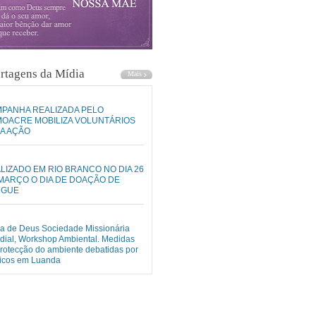
rtagens da Mídia
PANHA REALIZADA PELO
OACRE MOBILIZA VOLUNTÁRIOS
A AÇÃO
LIZADO EM RIO BRANCO NO DIA 26
MARÇO O DIA DE DOAÇÃO DE
NGUE
ja de Deus Sociedade Missionária
ial, Workshop Ambiental. Medidas
rotecção do ambiente debatidas por
nicos em Luanda