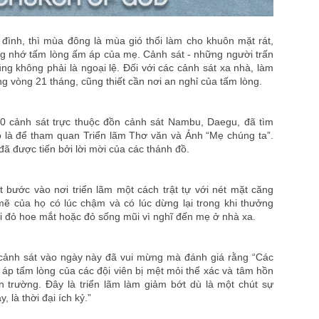
đình, thì mùa đông là mùa gió thổi làm cho khuôn mặt rát,
ung nhớ tấm lòng ấm áp của mẹ. Cảnh sát - những người trấn
cũng không phải là ngoại lệ. Đối với các cảnh sát xa nhà, làm
ng vòng 21 tháng, cũng thiết cần nơi an nghỉ của tấm lòng.
0 cảnh sát trực thuộc đồn cảnh sát Nambu, Daegu, đã tìm
 là để tham quan Triển lãm Thơ văn và Ảnh “Mẹ chúng ta”.
 được tiến bởi lời mời của các thánh đồ.
 bước vào nơi triển lãm một cách trật tự với nét mặt căng
 của họ có lúc chậm và có lúc dừng lại trong khi thưởng
i đỏ hoe mắt hoặc đỏ sống mũi vì nghĩ đến mẹ ở nhà xa.
cảnh sát vào ngày này đã vui mừng mà đánh giá rằng “Các
áp tấm lòng của các đội viên bị mệt mỏi thể xác và tâm hồn
n trường. Đây là triển lãm làm giảm bớt dù là một chút sự
 là thời đại ích kỷ.”