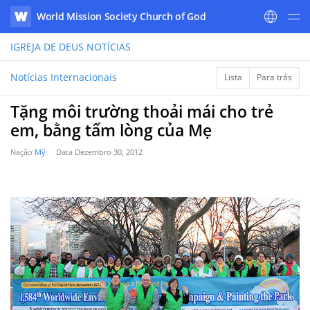
World Mission Society Church of God
WATV
IGREJA DE DEUS
NOTÍCIAS
Notícias Internacionais
Lista
Para trás
Tặng môi trường thoải mái cho trẻ
em, bằng tấm lòng của Mẹ
Nação
Mỹ
Data
Dezembro 30, 2012