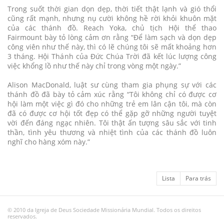
Trong suốt thời gian dọn dẹp, thời tiết thật lạnh và gió thổi
cũng rất mạnh, nhưng nụ cười không hề rời khỏi khuôn mặt
của các thánh đồ. Reach Yoka, chủ tịch Hội thể thao
Fairmount bày tỏ lòng cảm ơn rằng “Để làm sạch và dọn dẹp
công viên như thế này, thì có lẽ chúng tôi sẽ mất khoảng hơn
3 tháng. Hội Thánh của Đức Chúa Trời đã kết lúc lượng công
việc khổng lồ như thế này chỉ trong vòng một ngày.”
Alison MacDonald, luật sư cùng tham gia phụng sự với các
thánh đồ đã bày tỏ cảm xúc rằng “Tôi không chỉ có được cơ
hội làm một việc gì đó cho những trẻ em lân cận tôi, mà còn
đã có được cơ hội tốt đẹp có thể gặp gỡ những người tuyệt
vời đến đáng ngạc nhiên. Tôi thật ấn tượng sâu sắc với tinh
thần, tình yêu thương và nhiệt tình của các thánh đồ luôn
nghĩ cho hàng xóm này.”
Lista
Para trás
© 2010 da Igreja de Deus Sociedade Missionária Mundial. Todos os direitos
reservados.