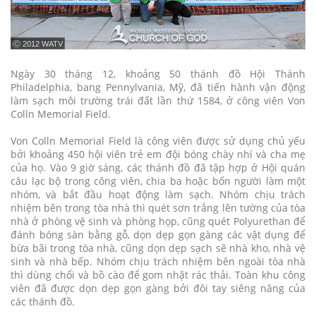
ⓒ 2012 WATV
Ngày 30 tháng 12, khoảng 50 thánh đồ Hội Thánh
Philadelphia, bang Pennylvania, Mỹ, đã tiến hành vận động
làm sạch môi trường trái đất lần thứ 1584, ở công viên Von
Colln Memorial Field.
Von Colln Memorial Field là công viên được sử dụng chủ yếu
bởi khoảng 450 hội viên trẻ em đội bóng chày nhí và cha mẹ
của họ. Vào 9 giờ sáng, các thánh đồ đã tập hợp ở Hội quán
câu lạc bộ trong công viên, chia ba hoặc bốn người làm một
nhóm, và bắt đầu hoạt động làm sạch. Nhóm chịu trách
nhiệm bên trong tòa nhà thì quét sơn trắng lên tường của tòa
nhà ở phòng vệ sinh và phòng họp, cũng quét Polyurethan để
đánh bóng sàn bằng gỗ, dọn dẹp gọn gàng các vật dụng để
bừa bãi trong tòa nhà, cũng dọn dẹp sạch sẽ nhà kho, nhà vệ
sinh và nhà bếp. Nhóm chịu trách nhiệm bên ngoài tòa nhà
thì dùng chổi và bồ cào để gom nhặt rác thải. Toàn khu công
viên đã được dọn dẹp gọn gàng bởi đôi tay siêng năng của
các thánh đồ.