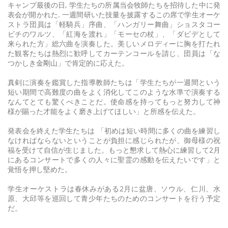
キャンプ最後の日, 学生たちの所属当会牧師たちを招待した中に発
表会が開かれた. 一週間研いた技量を披露するこの席で学生オーケ
ストラ団員は「軽騎兵」序曲、「ハンガリー舞曲」ショスタコー
ビチのワルツ、「紅海を渡れ」「モーセの杖」、「ダビデとして
来られた方」総六曲を演奏した。美しいメロディーに胸を打たれ
た観客たちは熱烈に歓呼してカーテンコールを請じ、団員は「な
つかしき金剛山」で肯定的に応えた。
真剣に演奏を鑑賞した指導教師たちは「学生たちが一週間という
短い期間で高難度の曲をよく消化してこのような水準で演奏する
なんてとても驚くべきことだ。使命感を持ってもっと努力して神
様が賜った才能をよく磨き上げてほしい」と所感を伝えた。
発表会を終えた学生たちは 「初めは短い時間に多くの曲を練習し
なければならないということが負担に感じられたが、御母様の祝
福を受けて自信が生じました。もっと懇求して熱心に練習して2月
にあるコンサートで多くの人々に聖霊の感動を伝えたいです」と
覚悟を押し堅めた。
学生オーケストラは春休みがある2月に盆唐、ソウル、仁川、水
原、大邱等を巡回して青少年たちのためのコンサートを行う予定
だ。