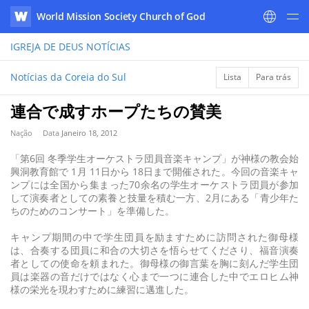
World Mission Society Church of God
WATV
IGREJA DE DEUS
NOTÍCIAS
Notícias da Coreia do Sul
Lista
Para trás
連合で成すホープたちの賛美
Nação
Data
Janeiro 18, 2012
「第6回 冬季学生オーケストラ団員音楽キャンプ」が神様の教会始
興洞教育館で 1月 11日から 18日まで開催された。今回の音楽キャ
ンプには全国から集まった70余名の学生オーケストラ団員が参加
して演奏者としての素養と技量を積む一方、2月にある「青少年た
ちのためのコンサート」を準備した。
キャンプ期間の中で学生団員を励ますために訪問された御母様
は、合奏する団員に和合の大切さを悟らせてくださり、福音演奏
者としての使命を頼まれた。御母様の御言葉を胸に刻んだ学生団
員は楽器の音だけではなく心まで一つに連合した中でエロヒム神
様の栄光を現わすために練習に邁進した。