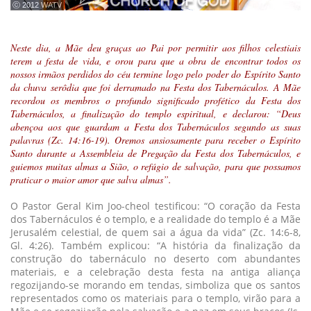
ⓒ 2012 WATV
Neste dia, a Mãe deu graças ao Pai por permitir aos filhos celestiais
terem a festa de vida, e orou para que a obra de encontrar todos os
nossos irmãos perdidos do céu termine logo pelo poder do Espírito Santo
da chuva serôdia que foi derramado na Festa dos Tabernáculos. A Mãe
recordou os membros o profundo significado profético da Festa dos
Tabernáculos, a finalização do templo espiritual, e declarou: “Deus
abençoa aos que guardam a Festa dos Tabernáculos segundo as suas
palavras (Zc. 14:16-19). Oremos ansiosamente para receber o Espírito
Santo durante a Assembleia de Pregação da Festa dos Tabernáculos, e
guiemos muitas almas a Sião, o refúgio de salvação, para que possamos
praticar o maior amor que salva almas”.
O Pastor Geral Kim Joo-cheol testificou: “O coração da Festa
dos Tabernáculos é o templo, e a realidade do templo é a Mãe
Jerusalém celestial, de quem sai a água da vida” (Zc. 14:6-8,
Gl. 4:26). Também explicou: “A história da finalização da
construção do tabernáculo no deserto com abundantes
materiais, e a celebração desta festa na antiga aliança
regozijando-se morando em tendas, simboliza que os santos
representados como os materiais para o templo, virão para a