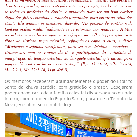
desastres e pecados, devem entender o tempo presente, vendo cumprirem-
se todas as profecias da Bíblia, e mudando para ter um bom caráter
digno dos filhos celestiais, e estando preparados para entrar no reino dos
céus”. Ela animou os membros, dizendo: “As pessoas de caráter rude
também podem mudar lindamente se se esforçam por renascer”. A Mãe
recordou aos membros o amor e os esforços que o Pai fez por guiar seus
filhos ao glorioso reino celestial, refinando-os como o ouro, e disse:
“Mudemos e sejamos santificados, para ser sem defeitos e manchas, e
vistamo-nos com as roupas da fé, e participemos da cerimônia de
inauguração do templo celestial, no banquete celestial que durará para
sempre. No céu não há dor nem tristeza” (Rm. 13:11-14, 2Pe. 3:6-14,
Ml. 3:2-3, Mt. 22:1-14, 1Tm. 4:6-8).
Os membros receberam abundantemente o poder do Espírito
Santo da chuva serôdia, com gratidão e prazer. Desejaram
poder encontrar toda a família celestial dispersada no mundo
inteiro, com o poder do Espírito Santo, para que o Templo da
Nova Jerusalém se complete logo.