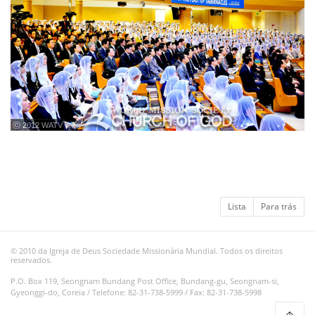
ⓒ 2012 WATV
Lista
Para trás
© 2010 da Igreja de Deus Sociedade Missionária Mundial. Todos os direitos
reservados.
P.O. Box 119, Seongnam Bundang Post Office, Bundang-gu, Seongnam-si,
Gyeonggi-do, Coreia / Telefone: 82-31-738-5999 / Fax: 82-31-738-5998