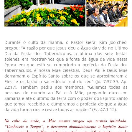
ⓒ 2012 WATV
Durante o culto da manhã, o Pastor Geral Kim Joo-cheol
pregou: “A razão por que Jesus deu a água da vida no Último
Dia da Festa dos Tabernáculos, a última das sete festas
solenes, era mostrar-nos que a fonte da água da vida nesta
época em que está se cumprindo a profecia da Festa dos
Tabernáculos, é nossa Mãe celestial. Deus Pai e Deus Mãe
derramam o Espírito Santo sobre os que se aproximaram a
Eles, e os farão o sacerdócio real do céu” (Jo. 7:37-39, Ap.
22:17). Também pediu aos membros: “Guiemos todas as
pessoas do mundo ao Pai e à Mãe, pregando duro em
Samaria e até o último da terra com o poder do Espírito Santo
que temos recebido, e cumpramos a profecia de que a água
da vida forma rios e revive todas as nações” (Ez. 47:1-12).
No culto da tarde, a Mãe mesma pregou um sermão intitulado:
“Conheceis o Tempo”, e derramou abundantemente o Espírito Santo
sobre os membros. A Mãe enfatizou repetidamente: “Nesta triste época de