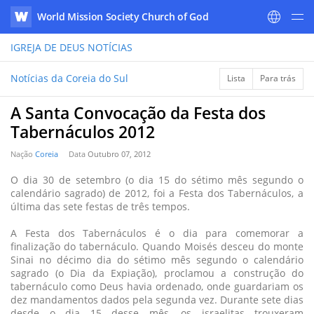
World Mission Society Church of God
WATV
IGREJA DE DEUS
NOTÍCIAS
Notícias da Coreia do Sul
Lista
Para trás
A Santa Convocação da Festa dos
Tabernáculos 2012
Nação
Coreia
Data
Outubro 07, 2012
O dia 30 de setembro (o dia 15 do sétimo mês segundo o
calendário sagrado) de 2012, foi a Festa dos Tabernáculos, a
última das sete festas de três tempos.
A Festa dos Tabernáculos é o dia para comemorar a
finalização do tabernáculo. Quando Moisés desceu do monte
Sinai no décimo dia do sétimo mês segundo o calendário
sagrado (o Dia da Expiação), proclamou a construção do
tabernáculo como Deus havia ordenado, onde guardariam os
dez mandamentos dados pela segunda vez. Durante sete dias
desde o dia 15 desse mês, os israelitas trouxeram