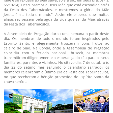
Mãe e se regozijarão pela salvação e a paz em seus braços (Is.
66:10-14). Descubramos a Deus Mãe que está escondida atrás
da Festa dos Tabernáculos, e mostremos a glória da Mãe
Jerusalém a todo o mundo”. Assim ele esperou que muitas
almas revivessem pela água da vida que sai da Mãe, através
da Festa dos Tabernáculos.
A Assembleia de Pregação durou uma semana a partir deste
dia. Os membros de todo o mundo foram inspirados pelo
Espírito Santo, e alegremente trouxeram bons frutos ao
celeiro de Sião. Na Coreia, onde a Assembleia de Pregação
coincidiu com o feriado nacional Chuseok, os membros
transmitiram diligentemente a esperança do céu para os seus
familiares, parentes e vizinhos. No oitavo dia, 7 de outubro (o
dia 22 do sétimo mês segundo o calendário sagrado), os
membros celebraram o Último Dia da Festa dos Tabernáculos,
no que receberam a bênção prometida do Espírito Santo da
chuva serôdia.