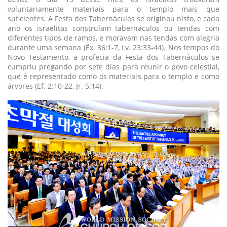
voluntariamente materiais para o templo mais que
suficientes. A Festa dos Tabernáculos se originou nisto, e cada
ano os israelitas construíam tabernáculos ou tendas com
diferentes tipos de ramos, e moravam nas tendas com alegria
durante uma semana (Êx. 36:1-7, Lv. 23:33-44). Nos tempos do
Novo Testamento, a profecia da Festa dos Tabernáculos se
cumpriu pregando por sete dias para reunir o povo celestial,
que é representado como os materiais para o templo e como
árvores (Ef. 2:10-22, Jr. 5:14).