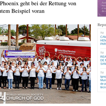
Phoenix geht bei der Rettung von
tem Beispiel voran
Repo
​TV​
CAM
HEM
PAR
​TV​
REA
DE 
SA
​TV​
Igre
Mund
de p
téc