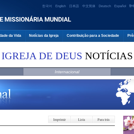
한국어
English
日本語
中文简体
Deutsch
Español
हिन्द
dade da Vida
Notícias da Igreja
Contribuição para a Sociedade
Prê
IGREJA DE DEUS
NOTÍCIAS
Internacional
Imprimir
Lista
Para trás