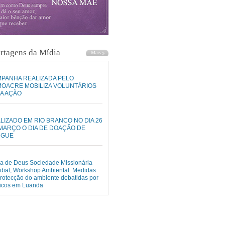
rtagens da Mídia
PANHA REALIZADA PELO
OACRE MOBILIZA VOLUNTÁRIOS
A AÇÃO
LIZADO EM RIO BRANCO NO DIA 26
MARÇO O DIA DE DOAÇÃO DE
NGUE
ja de Deus Sociedade Missionária
ial, Workshop Ambiental. Medidas
rotecção do ambiente debatidas por
nicos em Luanda