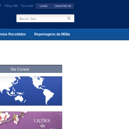
ी
Tiếng Việt
Русский
mios Recebidos
Reportagens da Mídia
Na Coreia